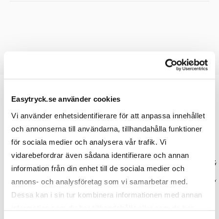
Easytryck.se använder cookies
Vi använder enhetsidentifierare för att anpassa innehållet
Prislista
och annonserna till användarna, tillhandahålla funktioner
för sociala medier och analysera vår trafik. Vi
vidarebefordrar även sådana identifierare och annan
Antal
50
100
250
5
information från din enhet till de sociala medier och
annons- och analysföretag som vi samarbetar med.
Pris kr / st
117,00
107,00
97,00
9
Dessa kan i sin tur kombinera informationen med annan
information som du har tillhandahållit eller som de har
Designmetod