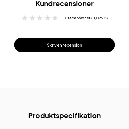
Kundrecensioner
star
star
star
star
star
0 recensioner (0,0 av 5)
Skriv en recension
Produktspecifikation