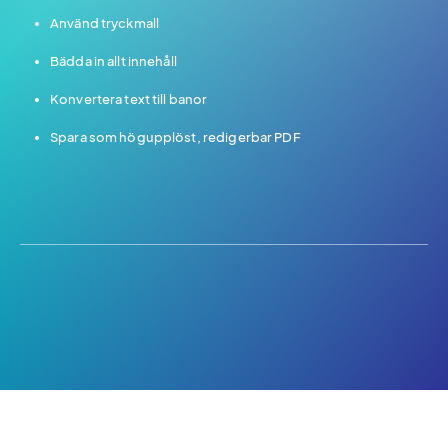
Använd tryckmall
Bädda in allt innehåll
Konvertera text till banor
Spara som högupplöst, redigerbar PDF