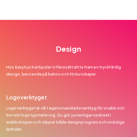
Design
Hos Easytryck erbjuder vi flera sätt att ta fram en tryckfärdig
design, beroende på behov och förkunskaper.
Logoverktyget
Logoverktyget är vårt egenutvecklade verktyg för snabb och
korrekt logotypmärkning. Du gör justeringarna direkt i
webbshopen och slipper både designprogram och onödiga
ledtider.