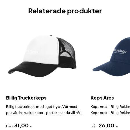
Relaterade produkter
Billig Truckerkeps
Keps Ares
Billig truckerkeps med eget tryck Vår mest
Keps Ares – Billig Rek
prisvärda truckerkeps – perfekt när du vill nå
Keps Ares – Billig Rekl
många med ditt budskap utan att spräcka
reklamkeps i bomull me
31,00
26,00
budgeten.
Från
kr
Från
kr