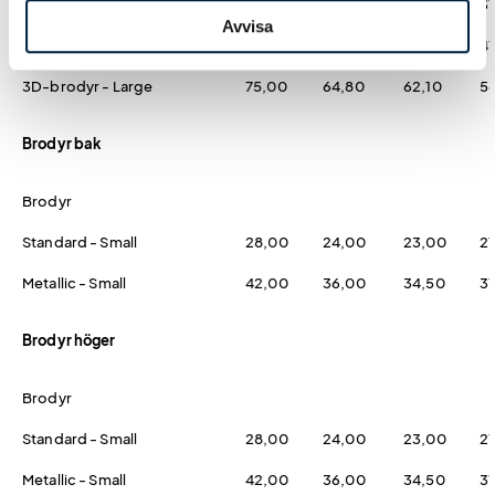
3D-brodyr - Small
50,00
43,20
41,40
3
Avvisa
3D-brodyr - Medium
62,50
54,00
51,80
4
3D-brodyr - Large
75,00
64,80
62,10
5
Brodyr bak
Brodyr
Standard - Small
28,00
24,00
23,00
2
Metallic - Small
42,00
36,00
34,50
31
Brodyr höger
Brodyr
Standard - Small
28,00
24,00
23,00
2
Metallic - Small
42,00
36,00
34,50
31