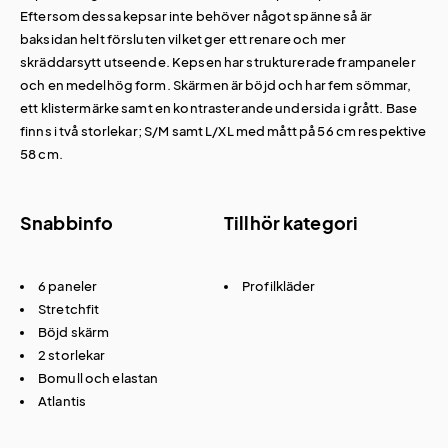
Eftersom dessa kepsar inte behöver något spänne så är
baksidan helt försluten vilket ger ett renare och mer
skräddarsytt utseende. Kepsen har strukturerade frampaneler
och en medelhög form. Skärmen är böjd och har fem sömmar,
ett klistermärke samt en kontrasterande undersida i grått. Base
finns i två storlekar; S/M samt L/XL med mått på 56 cm respektive
58 cm.
Snabbinfo
Tillhör kategori
6 paneler
Profilkläder
Stretchfit
Böjd skärm
2 storlekar
Bomull och elastan
Atlantis