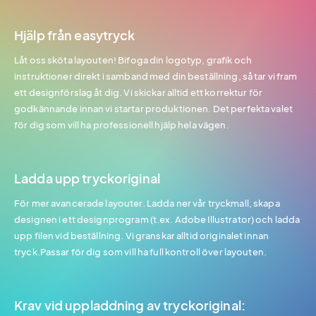
Hjälp från easytryck
Låt oss sköta layouten! Bifoga din logotyp, grafik och
instruktioner direkt i samband med din beställning, så tar vi fram
ett designförslag åt dig. Vi skickar alltid ett korrektur för
godkännande innan vi startar produktionen. Det perfekta valet
för dig som vill ha professionell hjälp hela vägen.
Ladda upp tryckoriginal
För mer avancerade layouter. Ladda ner vår tryckmall, skapa
designen i ett designprogram (t.ex. Adobe Illustrator) och ladda
upp filen vid beställning. Vi granskar alltid originalet innan
tryck.Passar för dig som vill ha full kontroll över layouten.
Krav vid uppladdning av tryckoriginal: