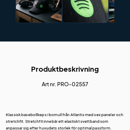
Produktbeskrivning
Art nr. PRO-02557
Klassisk basebollkeps i bomull från Atlantis med sex paneler och
stretchfit. Stretchfit innebär ett elastiskt svettband som
anpassar sig efter huvudets storlek för optimal passform.