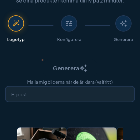
Se dina produkter komma till liv på 2 minuter.
auto_fix_high
tune
auto_awesome
Logotyp
Konfigurera
Generera
auto_awesome
Generera
Maila mig bilderna när de är klara (valfritt)