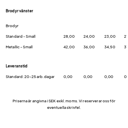
Brodyr vänster
Brodyr
Standard - Small
28,00
24,00
23,00
2
Metallic - Small
42,00
36,00
34,50
31
Leveranstid
Standard: 20-25 arb.dagar
0,00
0,00
0,00
0
Priserna är angivna i SEK exkl. moms. Vi reserverar oss för
eventuella skrivfel.