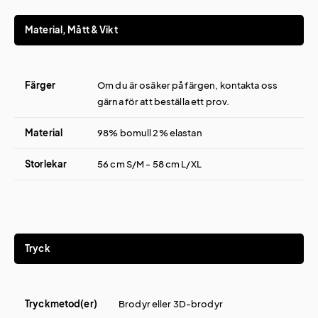
Material, Mått & Vikt
Färger
Om du är osäker på färgen, kontakta oss
gärna för att beställa ett prov.
Material
98% bomull 2% elastan
Storlekar
56 cm S/M - 58 cm L/XL
Tryck
Tryckmetod(er)
Brodyr eller 3D-brodyr