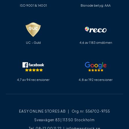
ISO 9001 & 14001
Bisnode betyg: AAA
UC - Guld
4,6 av 1183 omdömen
4,7 av 94 recensioner
4,8 av 192 recensioner
EASY ONLINE STORES AB | Org.nr. 556702-9755
Sveavägen 83 | 113 50 Stockholm
Tel. 08-12 00 11 22 |
info@easytryck.se