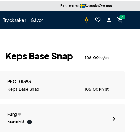
Brodyr höger
Ingen brodyr
Brodyr vänster
Ingen brodyr
Visa alla konfigurationsbilder tillsammans
Leveranstid & Antal
Leveranstid