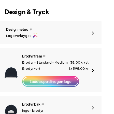
Standard: 20-25 arb.dagar
Senast måndag 14 september
50 st
Summering / prissammanställning
7 645,00
kr
Totalt exkl. moms
(Gratis frakt)
Lägg i varukorg