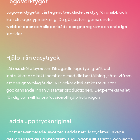
Logoverktyget
Logoverktyget är vårt egenutvecklade verktyg för snabb och
korrekt logotypmärkning. Du gör justeringarna direkt i
webbshopen och slipper både designprogram och onödiga
ledtider.
Hjälp från easytryck
Låt oss sköta layouten! Bifoga din logotyp, grafik och
instruktioner direkt i samband med din beställning, så tar vi fram
ett designförslag åt dig. Vi skickar alltid ett korrektur för
godkännande innan vi startar produktionen. Det perfekta valet
för dig som vill ha professionell hjälp hela vägen.
Ladda upp tryckoriginal
För mer avancerade layouter. Ladda ner vår tryckmall, skapa
designen i ett designprogram (t.ex. Adobe Illustrator) och ladda