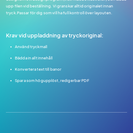
upp filen vid beställning. Vi granskar alltid originalet innan
tryck.Passar för dig som vill ha full kontroll över layouten.
Krav vid uppladdning av tryckoriginal:
Använd tryckmall
Bädda in allt innehåll
Konvertera text till banor
Spara som högupplöst, redigerbar PDF