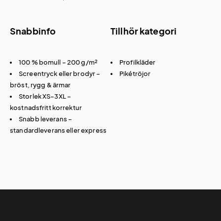
Snabbinfo
Tillhör kategori
100 % bomull – 200 g/m²
Profilkläder
Screentryck eller brodyr –
Pikétröjor
bröst, rygg & ärmar
Storlek XS–3XL –
kostnadsfritt korrektur
Snabb leverans –
standardleverans eller express