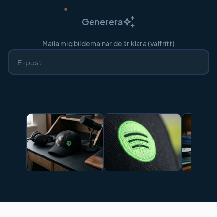
auto_awesome
Generera
Maila mig bilderna när de är klara (valfritt)