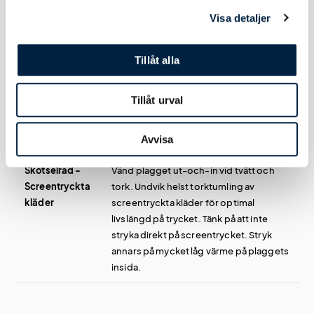
Visa detaljer
Användning, Skötselråd & Hållbarhet
Tillåt alla
Skötselråd -
Vänd plagget ut-och-in vid tvätt och
Tillåt urval
Broderade
tork. Tänk på att inte stryka direkt på
kläder
brodyren. Stryk annars på mycket låg
Avvisa
värme på plaggets insida.
Skötselråd -
Vänd plagget ut-och-in vid tvätt och
Screentryckta
tork. Undvik helst torktumling av
kläder
screentryckta kläder för optimal
livslängd på trycket. Tänk på att inte
stryka direkt på screentrycket. Stryk
annars på mycket låg värme på plaggets
insida.