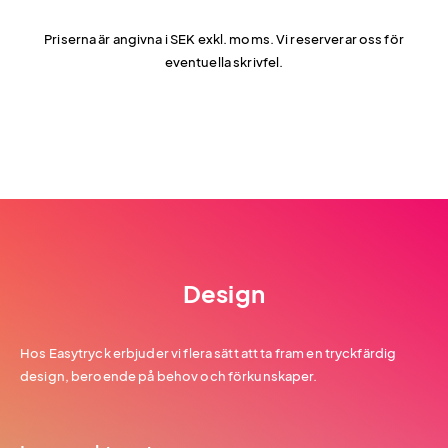
Priserna är angivna i SEK exkl. moms. Vi reserverar oss för
eventuella skrivfel.
Design
Hos Easytryck erbjuder vi flera sätt att ta fram en tryckfärdig
design, beroende på behov och förkunskaper.