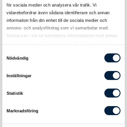
Tryck
för sociala medier och analysera vår trafik. Vi
vidarebefordrar även sådana identifierare och annan
information från din enhet till de sociala medier och
Tryckmetod(er)
Screentryck eller brodyr
annons- och analysföretag som vi samarbetar med.
Dessa kan i sin tur kombinera informationen med annan
Tryckyta bröst
120x120 mm
information som du har tillhandahållit eller som de har
samlat in när du har använt deras tjänster.
Tryckyta rygg
300x380 mm
Samtyckesval
Nödvändig
Att tänka på
Undvik att stryka tröja med tryck. Stryk
annars på mycket låg värme på tröjans
Inställningar
insida.
Brodyryta
78x78 mm
Statistik
bröst
Brodyryta rygg
180x240 mm
Marknadsföring