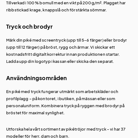
Tillverkad i 100 % bomull med en vikt på 200 g/m². Plagget har
ribbstickad krage, knappslå och förstärkta sömmar.
Tryck och brodyr
Märk din piké med screentryck (upp till 5–6 färger) eller brodyr
(upp till 12 färger) på bröst, rygg och ärmar. Vi skickar ett
kostnadsfritt digitalt korrektur innan produktionen startar.
Ladda upp din logotyp i kassan eller skicka den separat.
Användningsområden
En piké med tryck fungerar utmärkt som arbetskläder och
profilplagg – på kontoret, i butiken, på mässan eller som
personaluniform. Kombinera tryck på ryggen med brodyr på
bröstet för maximal synlighet.
Utforska hela vårt sortiment av
pikétröjor med tryck
– vi har 37
modeller för herr, dam och barn.