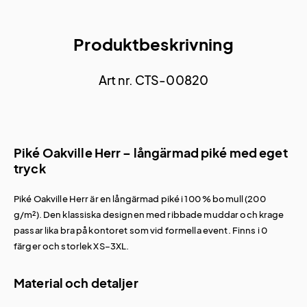
Produktbeskrivning
Art nr. CTS-00820
Piké Oakville Herr – långärmad piké med eget
tryck
Piké Oakville Herr är en långärmad piké i 100 % bomull (200
g/m²). Den klassiska designen med ribbade muddar och krage
passar lika bra på kontoret som vid formella event. Finns i 0
färger och storlek XS–3XL.
Material och detaljer