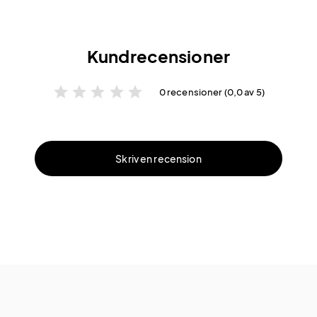
Kundrecensioner
star
star
star
star
star
0 recensioner (0,0 av 5)
Skriv en recension