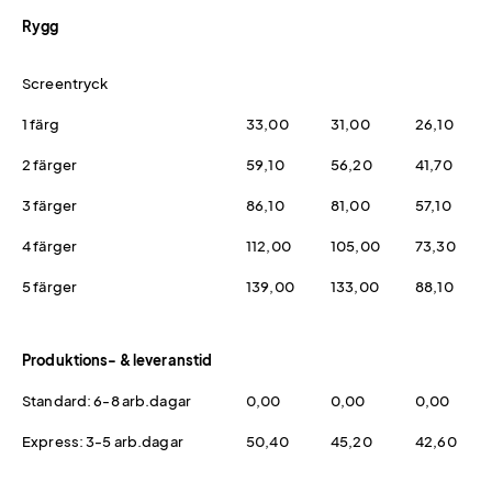
Rygg
Screentryck
1 färg
33,00
31,00
26,10
2 färger
59,10
56,20
41,70
3 färger
86,10
81,00
57,10
4 färger
112,00
105,00
73,30
5 färger
139,00
133,00
88,10
Produktions- & leveranstid
Standard: 6-8 arb.dagar
0,00
0,00
0,00
Express: 3-5 arb.dagar
50,40
45,20
42,60