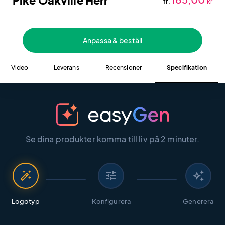
Piké Oakville Herr
fr.
kr
Anpassa & beställ
Video
Leverans
Recensioner
Specifikation
Se dina produkter komma till liv på 2 minuter.
auto_fix_high
tune
auto_awesome
Logotyp
Konfigurera
Generera