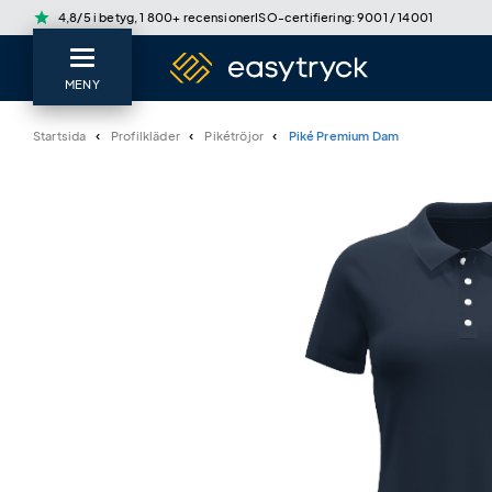
star
4,8/5 i betyg, 1 800+ recensioner
ISO-certifiering: 9001 / 14001
MENY
Startsida
Profilkläder
Pikétröjor
Piké Premium Dam