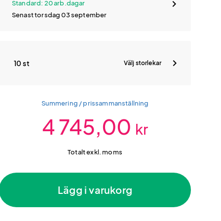
Standard: 20 arb.dagar
Senast torsdag 03 september
10 st
Välj storlekar
Summering / prissammanställning
4 745,00
kr
Totalt exkl. moms
Lägg i varukorg