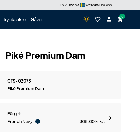
Exkl. moms
Svenska
Om oss
wb_incandescent
favorite_border
person
shopping_cart
Trycksaker
Gåvor
Piké Premium Dam
CTS-02073
Piké Premium Dam
Färg
French Navy
308,00
kr
/st