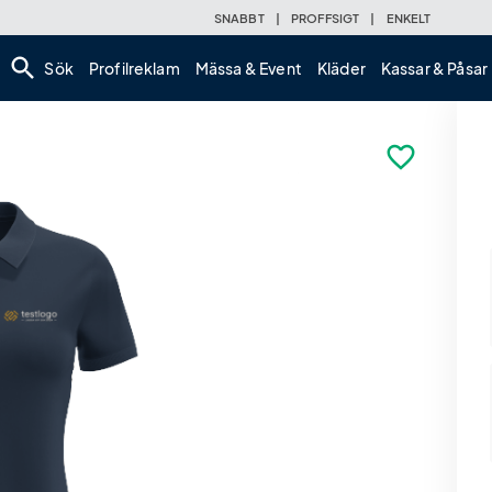
SNABBT
|
PROFFSIGT
|
ENKELT
search
Sök
Profilreklam
Mässa & Event
Kläder
Kassar & Påsar
favorite_border