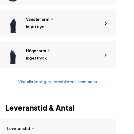
Vänster arm
Inget tryck
Höger arm
Inget tryck
Visa alla konfigurationsbilder tillsammans
Leveranstid & Antal
Leveranstid