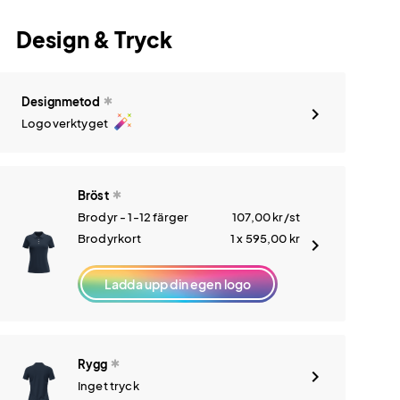
Design & Tryck
Designmetod
auto_fix_high
Logoverktyget
Bröst
Brodyr - 1-12 färger
107,00
kr
/st
Brodyrkort
1 x 595,00
kr
Ladda upp din egen logo
Rygg
Inget tryck