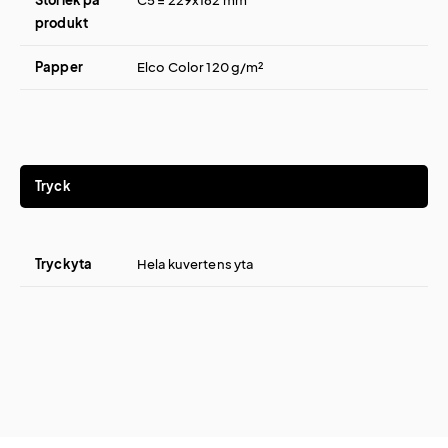
Storlek på
C5 = 229x162 mm
produkt
Papper
Elco Color 120 g/m²
Tryck
Tryckyta
Hela kuvertens yta