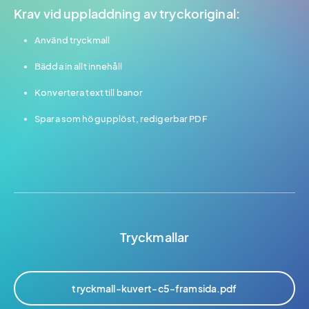
Krav vid uppladdning av tryckoriginal:
Använd tryckmall
Bädda in allt innehåll
Konvertera text till banor
Spara som högupplöst, redigerbar PDF
Tryckmallar
tryckmall-kuvert-c5-framsida.pdf