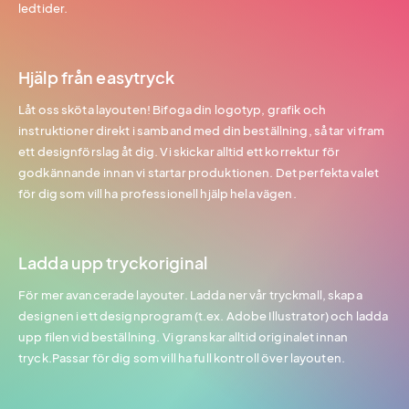
ledtider.
Hjälp från easytryck
Låt oss sköta layouten! Bifoga din logotyp, grafik och
instruktioner direkt i samband med din beställning, så tar vi fram
ett designförslag åt dig. Vi skickar alltid ett korrektur för
godkännande innan vi startar produktionen. Det perfekta valet
för dig som vill ha professionell hjälp hela vägen.
Ladda upp tryckoriginal
För mer avancerade layouter. Ladda ner vår tryckmall, skapa
designen i ett designprogram (t.ex. Adobe Illustrator) och ladda
upp filen vid beställning. Vi granskar alltid originalet innan
tryck.Passar för dig som vill ha full kontroll över layouten.