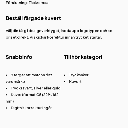
Förslutning: Täckremsa.
Beställ färgade kuvert
Välj din färg i designverktyget, ladda upp logotypen och se
priset direkt. Vi skickar korrektur innan trycket startar.
Snabbinfo
Tillhör kategori
9 färger att matcha ditt
Trycksaker
varumärke
Kuvert
Tryck i svart, silver eller guld
Kuvertformat C5 (229×162
mm)
Digitalt korrektur ingår