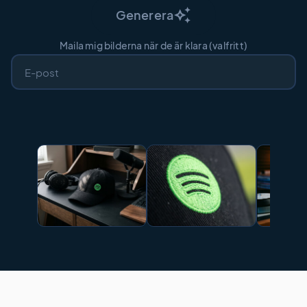
auto_awesome
Generera
Maila mig bilderna när de är klara (valfritt)