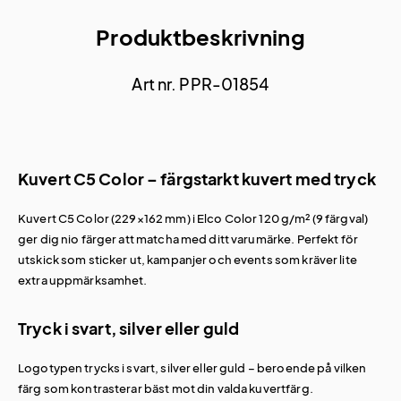
Produktbeskrivning
Art nr. PPR-01854
Kuvert C5 Color – färgstarkt kuvert med tryck
Kuvert C5 Color (229×162 mm) i Elco Color 120 g/m² (9 färgval)
ger dig nio färger att matcha med ditt varumärke. Perfekt för
utskick som sticker ut, kampanjer och events som kräver lite
extra uppmärksamhet.
Tryck i svart, silver eller guld
Logotypen trycks i svart, silver eller guld – beroende på vilken
färg som kontrasterar bäst mot din valda kuvertfärg.