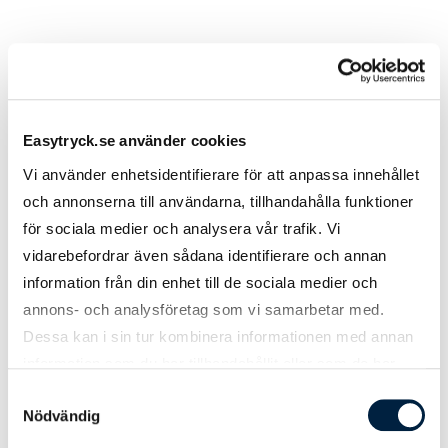
Prislista
Easytryck.se använder cookies
Antal
500
1000
2500
5000
Vi använder enhetsidentifierare för att anpassa innehållet
och annonserna till användarna, tillhandahålla funktioner
Pris kr / st
3,80
3,20
3,00
2,80
för sociala medier och analysera vår trafik. Vi
vidarebefordrar även sådana identifierare och annan
Papperskvalitet
information från din enhet till de sociala medier och
annons- och analysföretag som vi samarbetar med.
Elco Color 120 g/m²
0,00
0,00
0,00
0,00
Dessa kan i sin tur kombinera informationen med annan
information som du har tillhandahållit eller som de har
Förslutning
samlat in när du har använt deras tjänster.
Samtyckesval
Nödvändig
Täckremsa
0,00
0,00
0,00
0,00