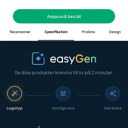
Anpassa & beställ
Recensioner
Specifikation
Prislista
Design
Se dina produkter komma till liv på 2 minuter.
auto_fix_high
tune
auto_awesome
Logotyp
Konfigurera
Generera