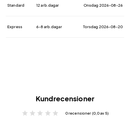
Standard
12 arb.dagar
Onsdag 2026-08-26
Express
6-8 arb.dagar
Torsdag 2026-08-20
Kundrecensioner
star
star
star
star
star
0 recensioner (0,0 av 5)