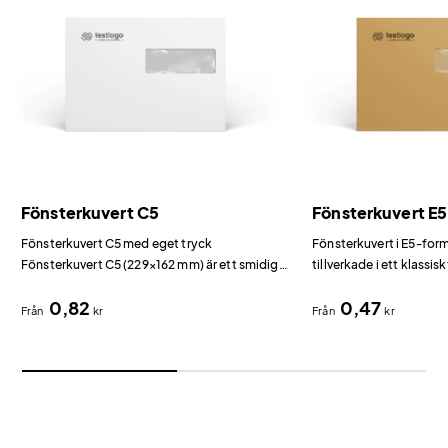
Fönsterkuvert C5
Fönsterkuvert E5
Fönsterkuvert C5 med eget tryck
Fönsterkuvert i E5-for
Fönsterkuvert C5 (229×162 mm) är ett smidigt
tillverkade i ett klassi
val för affärspost där mottagarens adress
0,82
0,47
syns genom fönstret.
Från
kr
Från
kr