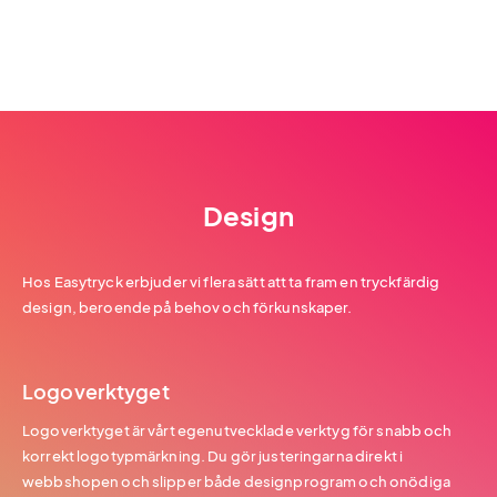
Design
Hos Easytryck erbjuder vi flera sätt att ta fram en tryckfärdig
design, beroende på behov och förkunskaper.
Logoverktyget
Logoverktyget är vårt egenutvecklade verktyg för snabb och
korrekt logotypmärkning. Du gör justeringarna direkt i
webbshopen och slipper både designprogram och onödiga