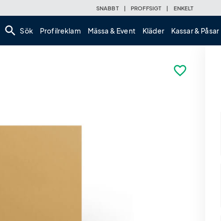
SNABBT
|
PROFFSIGT
|
ENKELT
search
Sök
Profilreklam
Mässa & Event
Kläder
Kassar & Påsar
favorite_border