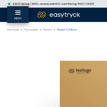
star
4,8/5 i betyg, 1 800+ recensioner
ISO-certifiering: 9001 / 14001
MENY
Startsida
Trycksaker
Kuvert
Kuvert C4 Brun