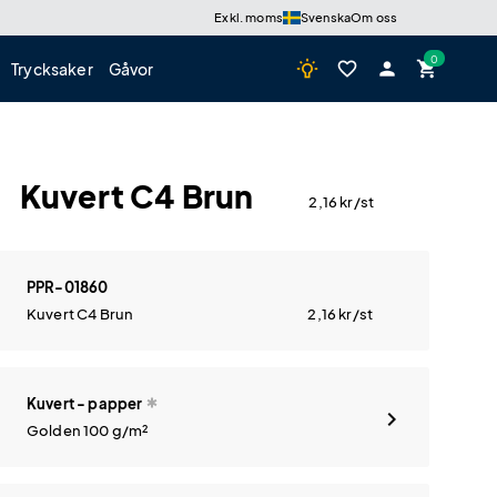
Exkl. moms
Svenska
Om oss
wb_incandescent
favorite_border
person
shopping_cart
Trycksaker
Gåvor
Kuvert C4 Brun
2,16
kr
/st
PPR-01860
Kuvert C4 Brun
2,16
kr
/st
Kuvert - papper
Golden 100 g/m²