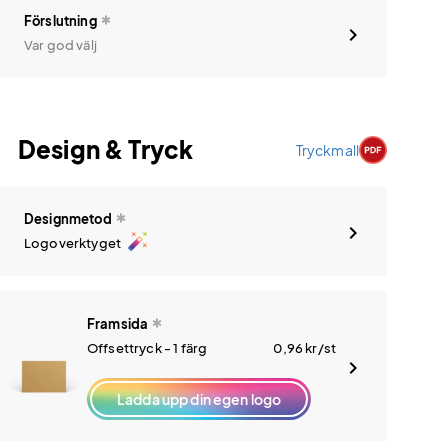
Förslutning
Var god välj
Design & Tryck
Tryckmall
Designmetod
auto_fix_high
Logoverktyget
Framsida
Offsettryck - 1 färg
0,96
kr
/st
Ladda upp din egen logo