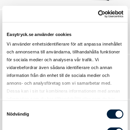
Dekaler
Easytryck.se använder cookies
11 produkter
Vi använder enhetsidentifierare för att anpassa innehållet
och annonserna till användarna, tillhandahålla funktioner
för sociala medier och analysera vår trafik. Vi
vidarebefordrar även sådana identifierare och annan
Självkopierande
information från din enhet till de sociala medier och
6 produkter
annons- och analysföretag som vi samarbetar med.
Dessa kan i sin tur kombinera informationen med annan
information som du har tillhandahållit eller som de har
samlat in när du har använt deras tjänster.
Samtyckesval
Nödvändig
Foldrar
5 produkter