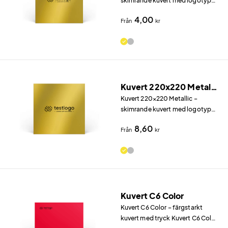
skimrande kuvert med logotyp
Kuvert 160×160 Metallic
4,00
Från
kr
(160×160 mm) i Metallic 130 g/m²
(guld eller silver) fångar blicken
direkt.
Kuvert 220x220 Metallic
Kuvert 220×220 Metallic –
skimrande kuvert med logotyp
Kuvert 220×220 Metallic
8,60
Från
kr
(220×220 mm) i Metallic 130
g/m² (guld eller silver) fångar
blicken direkt.
Kuvert C6 Color
Kuvert C6 Color – färgstarkt
kuvert med tryck Kuvert C6 Color