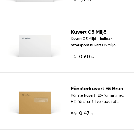
Från
kr
Nautilus 120 g/m² (återvunnen
fiber, FSC).
Kuvert C5 Miljö
Kuvert C5 Miljö – hållbar
affärspost Kuvert C5 Miljö
(229×162 mm) tillverkas i Nautilus
0,60
Från
kr
80 g/m² (återvunnen fiber, FSC).
Fönsterkuvert E5 Brun
Fönsterkuvert i E5-format med
H2-fönster, tillverkade i ett
klassiskt gyllenbrunt papper.
0,47
Från
kr