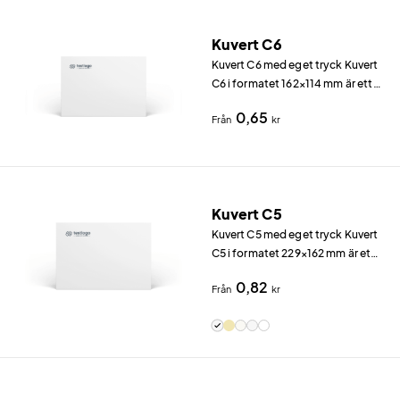
Kuvert C6
Kuvert C6 med eget tryck Kuvert
C6 i formatet 162×114 mm är ett
av de mest använda kuverten för
0,65
Från
kr
kort, inbjudningar och mindre
utskick.
Kuvert C5
Kuvert C5 med eget tryck Kuvert
C5 i formatet 229×162 mm är ett
av de mest använda kuverten för
0,82
Från
kr
affärspost, fakturor och A5-
dokument.