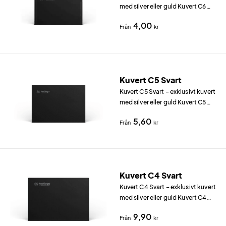
med silver eller guld Kuvert C6
Svart (162×114 mm) i 120 g/m²
4,00
Från
kr
svart papper ger ett omedelbart
exklusivt intryck.
Kuvert C5 Svart
Kuvert C5 Svart – exklusivt kuvert
med silver eller guld Kuvert C5
Svart (229×162 mm) i 120 g/m²
5,60
Från
kr
svart papper ger ett omedelbart
exklusivt intryck.
Kuvert C4 Svart
Kuvert C4 Svart – exklusivt kuvert
med silver eller guld Kuvert C4
Svart (324×229 mm) i 120 g/m²
9,90
Från
kr
svart papper ger ett omedelbart