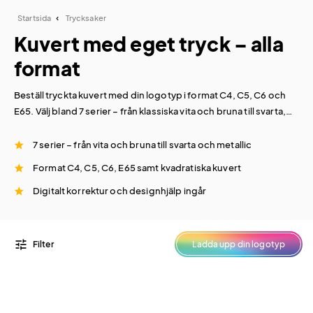
Startsida
Trycksaker
Kuvert med eget tryck – alla
format
Beställ tryckta kuvert med din logotyp i format C4, C5, C6 och
E65. Välj bland 7 serier – från klassiska vita och bruna till svarta,
metallic och färgade. Alla kuvert trycks med din logga och
levereras inom 12 arbetsdagar. Konfigurera och få pris direkt i
7 serier – från vita och bruna till svarta och metallic
vårt designverktyg.
Format C4, C5, C6, E65 samt kvadratiska kuvert
Digitalt korrektur och designhjälp ingår
tune
Filter
Ladda upp din logotyp