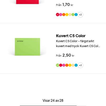
(162×114 mm) i Elco Color 100
1,70
Från
kr
g/m² (9 färgval) ger dig nio
färger att matcha med ditt
+2
varumärke.
Kuvert C5 Color
Kuvert C5 Color – färgstarkt
kuvert med tryck Kuvert C5 Color
(229×162 mm) i Elco Color 120
2,50
Från
kr
g/m² (9 färgval) ger dig nio
färger att matcha med ditt
+2
varumärke.
Visar 24 av 28