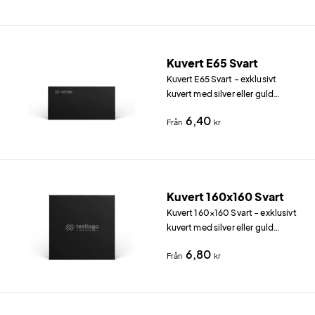
exklusivt intryck.
Kuvert E65 Svart
Kuvert E65 Svart – exklusivt
kuvert med silver eller guld
Kuvert E65 Svart (220×110 mm) i
6,40
Från
kr
120 g/m² svart papper ger ett
omedelbart exklusivt intryck.
Kuvert 160x160 Svart
Kuvert 160×160 Svart – exklusivt
kuvert med silver eller guld
Kuvert 160×160 Svart (160×160
6,80
Från
kr
mm) i 120 g/m² svart papper ger
ett omedelbart exklusivt intryck.