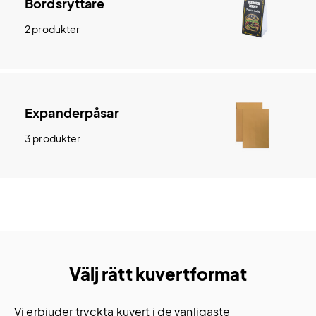
Bordsryttare
2 produkter
Expanderpåsar
3 produkter
Välj rätt kuvertformat
Vi erbjuder tryckta kuvert i de vanligaste