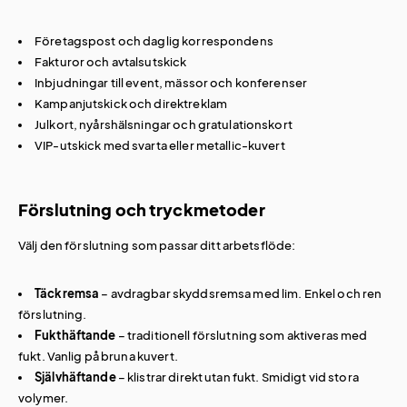
Företagspost och daglig korrespondens
Fakturor och avtalsutskick
Inbjudningar till event, mässor och konferenser
Kampanjutskick och direktreklam
Julkort, nyårshälsningar och gratulationskort
VIP-utskick med svarta eller metallic-kuvert
Förslutning och tryckmetoder
Välj den förslutning som passar ditt arbetsflöde:
Täckremsa
– avdragbar skyddsremsa med lim. Enkel och ren
förslutning.
Fukthäftande
– traditionell förslutning som aktiveras med
fukt. Vanlig på bruna kuvert.
Självhäftande
– klistrar direkt utan fukt. Smidigt vid stora
volymer.