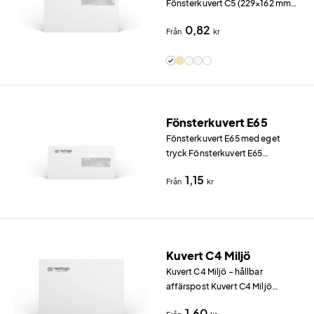
Fönsterkuvert C5 (229×162 mm)
är ett smidigt val för affärspost
0,82
Från
kr
där mottagarens adress syns
genom fönstret.
Fönsterkuvert E65
Fönsterkuvert E65 med eget
tryck Fönsterkuvert E65
(220×110 mm) är ett smidigt val
1,15
Från
kr
för brev och fakturor i
standardformat.
Kuvert C4 Miljö
Kuvert C4 Miljö – hållbar
affärspost Kuvert C4 Miljö
(324×229 mm) tillverkas i
1,60