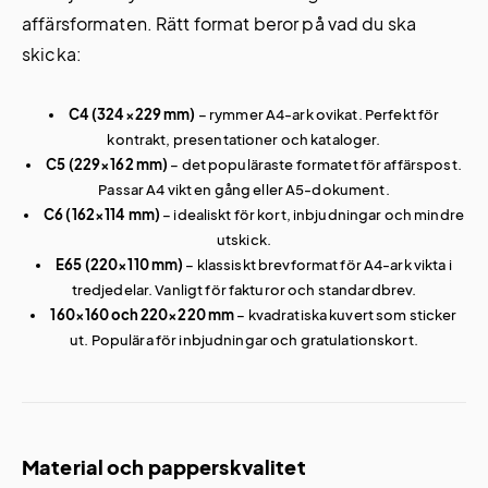
affärsformaten. Rätt format beror på vad du ska
skicka:
C4 (324×229 mm)
– rymmer A4-ark ovikat. Perfekt för
kontrakt, presentationer och kataloger.
C5 (229×162 mm)
– det populäraste formatet för affärspost.
Passar A4 vikt en gång eller A5-dokument.
C6 (162×114 mm)
– idealiskt för kort, inbjudningar och mindre
utskick.
E65 (220×110 mm)
– klassiskt brevformat för A4-ark vikta i
tredjedelar. Vanligt för fakturor och standardbrev.
160×160 och 220×220 mm
– kvadratiska kuvert som sticker
ut. Populära för inbjudningar och gratulationskort.
Material och papperskvalitet