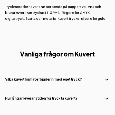
Tryckmetoderna varierar beroende på pappersval. Vita och
bruna kuvert kan tryckas i 1–3 PMS-färger eller CMYK
digitaltryck. Svarta och metallic-kuvert trycks i silver eller guld.
Vanliga frågor om Kuvert
Vilka kuvertformat erbjuder ni med eget tryck?
Vi erbjuder tryckta kuvert i C4, C5, C6, E65 samt kvadratiska
format (160×160 och 220×220 mm). Varje format finns i flera
Hur lång är leveranstiden för tryckta kuvert?
pappersserier.
Standardleverans är 12 arbetsdagar. Vi erbjuder även