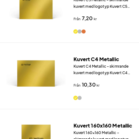
kuvert med logotyp Kuvert C5
Metallic (229×162 mm) i Metallic
7,20
Från
kr
130 g/m² (guld, silver eller
koppar) fångar blicken direkt.
Kuvert C4 Metallic
Kuvert C4 Metallic – skimrande
kuvert med logotyp Kuvert C4
Metallic (324×229 mm) i Metallic
10,30
Från
kr
130 g/m² (guld eller silver) fångar
blicken direkt.
Kuvert 160x160 Metallic
Kuvert 160×160 Metallic –