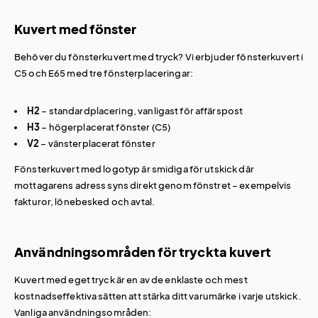
Kuvert med fönster
Behöver du fönsterkuvert med tryck? Vi erbjuder fönsterkuvert i
C5 och E65 med tre fönsterplaceringar:
H2
– standardplacering, vanligast för affärspost
H3
– högerplacerat fönster (C5)
V2
– vänsterplacerat fönster
Fönsterkuvert med logotyp är smidiga för utskick där
mottagarens adress syns direkt genom fönstret – exempelvis
fakturor, lönebesked och avtal.
Användningsområden för tryckta kuvert
Kuvert med eget tryck är en av de enklaste och mest
kostnadseffektiva sätten att stärka ditt varumärke i varje utskick.
Vanliga användningsområden: