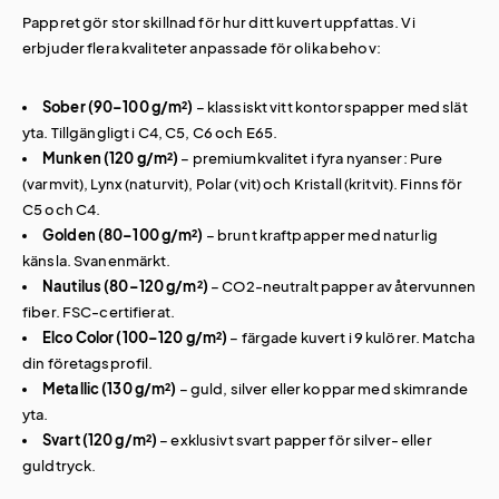
Pappret gör stor skillnad för hur ditt kuvert uppfattas. Vi
erbjuder flera kvaliteter anpassade för olika behov:
Sober (90–100 g/m²)
– klassiskt vitt kontorspapper med slät
yta. Tillgängligt i C4, C5, C6 och E65.
Munken (120 g/m²)
– premiumkvalitet i fyra nyanser: Pure
(varmvit), Lynx (naturvit), Polar (vit) och Kristall (kritvit). Finns för
C5 och C4.
Golden (80–100 g/m²)
– brunt kraftpapper med naturlig
känsla. Svanenmärkt.
Nautilus (80–120 g/m²)
– CO2-neutralt papper av återvunnen
fiber. FSC-certifierat.
Elco Color (100–120 g/m²)
– färgade kuvert i 9 kulörer. Matcha
din företagsprofil.
Metallic (130 g/m²)
– guld, silver eller koppar med skimrande
yta.
Svart (120 g/m²)
– exklusivt svart papper för silver- eller
guldtryck.