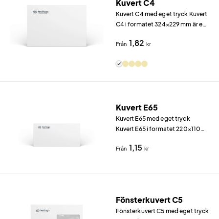
Kuvert C4
Kuvert C4 med eget tryck Kuvert
C4 i formatet 324×229 mm är ett
av de mest använda kuverten för
1,82
Från
kr
A4-dokument, kontrakt och
kataloger.
Kuvert E65
Kuvert E65 med eget tryck
Kuvert E65 i formatet 220×110
mm är ett av de mest använda
1,15
Från
kr
kuverten för brev, fakturor och
viktblad i trefaldat A4.
Fönsterkuvert C5
Fönsterkuvert C5 med eget tryck