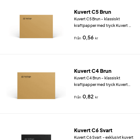
Kuvert C5 Brun
Kuvert C5 Brun – klassiskt
kraftpapper med tryck Kuvert C5
Brun (229×162 mm) i Golden 80
0,56
Från
kr
g/m² ger en naturlig och
professionell känsla.
Kuvert C4 Brun
Kuvert C4 Brun – klassiskt
kraftpapper med tryck Kuvert
C4 Brun (324×229 mm) i Golden
0,82
Från
kr
100 g/m² (Svanenmärkt) ger en
naturlig och professionell
känsla.
Kuvert C6 Svart
Kuvert C6 Svart – exklusivt kuvert