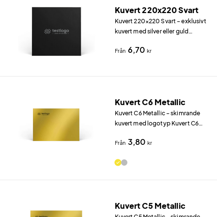
Kuvert 220x220 Svart
Kuvert 220×220 Svart – exklusivt
kuvert med silver eller guld
Kuvert 220×220 Svart (220×220
6,70
Från
kr
mm) i 120 g/m² svart papper ger
ett omedelbart exklusivt intryck.
Kuvert C6 Metallic
Kuvert C6 Metallic – skimrande
kuvert med logotyp Kuvert C6
Metallic (162×114 mm) i Metallic
3,80
Från
kr
130 g/m² (guld eller silver) fångar
blicken direkt.
Kuvert C5 Metallic
Kuvert C5 Metallic – skimrande