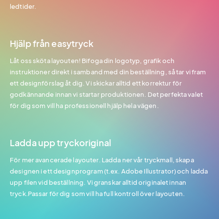
ledtider.
Hjälp från easytryck
Låt oss sköta layouten! Bifoga din logotyp, grafik och
instruktioner direkt i samband med din beställning, så tar vi fram
ett designförslag åt dig. Vi skickar alltid ett korrektur för
godkännande innan vi startar produktionen. Det perfekta valet
för dig som vill ha professionell hjälp hela vägen.
Ladda upp tryckoriginal
För mer avancerade layouter. Ladda ner vår tryckmall, skapa
designen i ett designprogram (t.ex. Adobe Illustrator) och ladda
upp filen vid beställning. Vi granskar alltid originalet innan
tryck.Passar för dig som vill ha full kontroll över layouten.