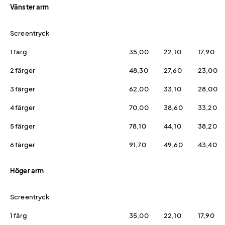
Vänster arm
Screentryck
1 färg
35,00
22,10
17,90
2 färger
48,30
27,60
23,00
3 färger
62,00
33,10
28,00
4 färger
70,00
38,60
33,20
5 färger
78,10
44,10
38,20
6 färger
91,70
49,60
43,40
Höger arm
Screentryck
1 färg
35,00
22,10
17,90