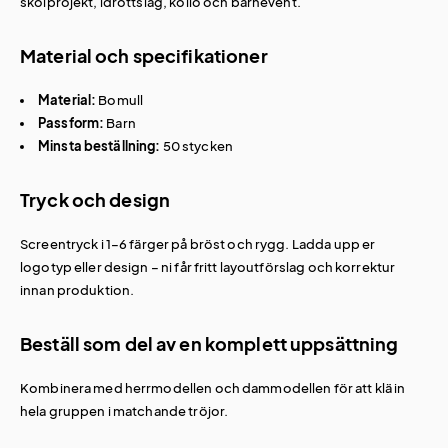
skolprojekt, idrottslag, kollo och barnevent.
Material och specifikationer
Material:
Bomull
Passform:
Barn
Minsta beställning:
50 stycken
Tryck och design
Screentryck i 1–6 färger på bröst och rygg. Ladda upp er
logotyp eller design – ni får fritt layoutförslag och korrektur
innan produktion.
Beställ som del av en komplett uppsättning
Kombinera med
herrmodellen
och
dammodellen
för att klä in
hela gruppen i matchande tröjor.