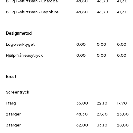
Billig T-shirt Barn - Charcoal
48,80
46,30
41,30
Billig T-shirt Barn - Sapphire
48,80
46,30
41,30
Designmetod
Logoverktyget
0,00
0,00
0,00
Hjälp från easytryck
0,00
0,00
0,00
Bröst
Screentryck
1 färg
35,00
22,10
17,90
2 färger
48,30
27,60
23,00
3 färger
62,00
33,10
28,00