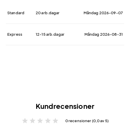
Standard
20 arb.dagar
Måndag 2026-09-07
Express
12-15 arb.dagar
Måndag 2026-08-31
Kundrecensioner
star
star
star
star
star
0 recensioner (0,0 av 5)