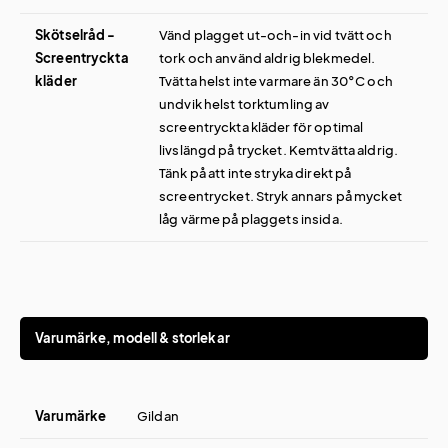
Skötselråd -
Vänd plagget ut-och-in vid tvätt och
Screentryckta
tork och använd aldrig blekmedel.
kläder
Tvätta helst inte varmare än 30°C och
undvik helst torktumling av
screentryckta kläder för optimal
livslängd på trycket. Kemtvätta aldrig.
Tänk på att inte stryka direkt på
screentrycket. Stryk annars på mycket
låg värme på plaggets insida.
Varumärke, modell & storlekar
Varumärke
Gildan