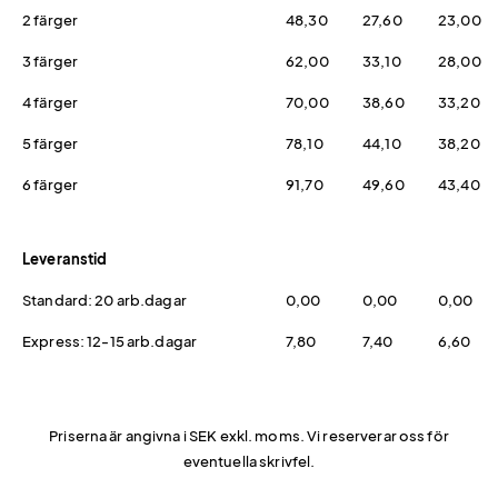
2 färger
48,30
27,60
23,00
3 färger
62,00
33,10
28,00
4 färger
70,00
38,60
33,20
5 färger
78,10
44,10
38,20
6 färger
91,70
49,60
43,40
Leveranstid
Standard: 20 arb.dagar
0,00
0,00
0,00
Express: 12-15 arb.dagar
7,80
7,40
6,60
Priserna är angivna i SEK exkl. moms. Vi reserverar oss för
eventuella skrivfel.