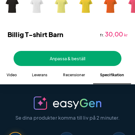
Billig T-shirt Barn
30,00
fr.
kr
Anpassa & beställ
Video
Leverans
Recensioner
Specifikation
Se dina produkter komma till liv på 2 minuter.