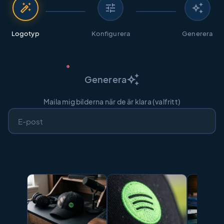
auto_fix_high
tune
auto_awesome
Logotyp
Konfigurera
Generera
auto_awesome
Generera
Maila mig bilderna när de är klara (valfritt)