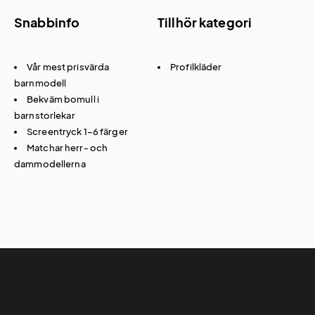
Snabbinfo
Tillhör kategori
Vår mest prisvärda
Profilkläder
barnmodell
Bekväm bomull i
barnstorlekar
Screentryck 1–6 färger
Matchar herr- och
dammodellerna