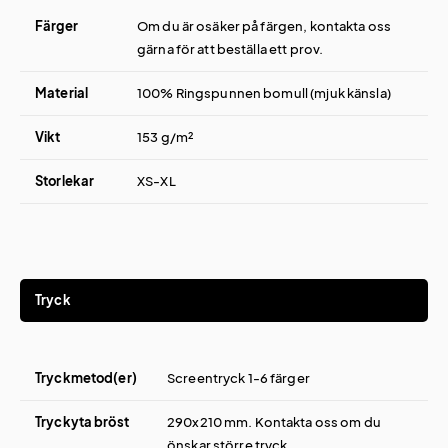
Färger
Om du är osäker på färgen, kontakta oss
gärna för att beställa ett prov.
Material
100% Ringspunnen bomull (mjuk känsla)
Vikt
153 g/m²
Storlekar
XS-XL
Tryck
Tryckmetod(er)
Screentryck 1-6 färger
Tryckyta bröst
290x210 mm. Kontakta oss om du
önskar större tryck.