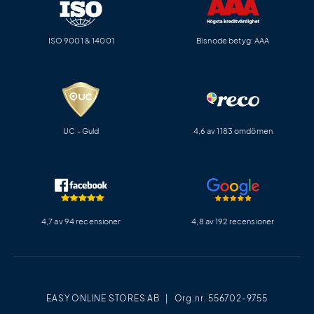
ISO 9001 & 14001
Bisnode betyg: AAA
UC - Guld
4,6 av 1183 omdömen
4,7 av 94 recensioner
4,8 av 192 recensioner
EASY ONLINE STORES AB | Org.nr. 556702-9755