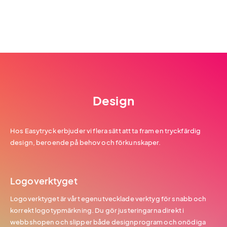
Design
Hos Easytryck erbjuder vi flera sätt att ta fram en tryckfärdig
design, beroende på behov och förkunskaper.
Logoverktyget
Logoverktyget är vårt egenutvecklade verktyg för snabb och
korrekt logotypmärkning. Du gör justeringarna direkt i
webbshopen och slipper både designprogram och onödiga