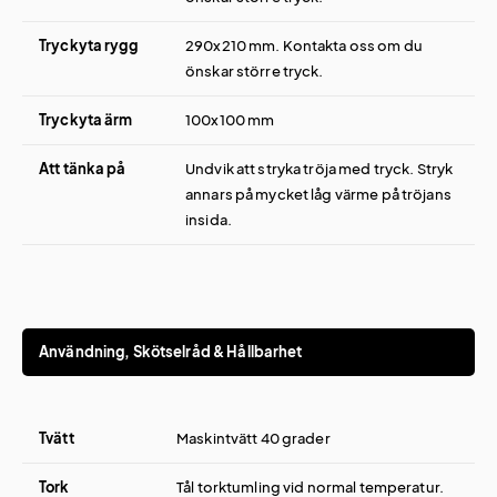
Tryckyta rygg
290x210 mm. Kontakta oss om du
önskar större tryck.
Tryckyta ärm
100x100 mm
Att tänka på
Undvik att stryka tröja med tryck. Stryk
annars på mycket låg värme på tröjans
insida.
Användning, Skötselråd & Hållbarhet
Tvätt
Maskintvätt 40 grader
Tork
Tål torktumling vid normal temperatur.