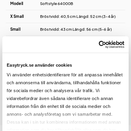
Modell
Softstyle 64000B
X Small
Bröstvidd: 40,5 cm Längd: 52 cm (3-4 år)
Small
Bröstvidd: 43 cm Längd: 56 cm (5-6 år)
Medium
Bröstvidd: 45,5 cm Längd: 59,5 cm (7-8 år)
Large
Bröstvidd: 48 cm Längd: 63,5 cm (9-11 år)
Easytryck.se använder cookies
Extra
Bröstvidd: 51 cm Längd: 67,5 cm (12-13 år)
Large
Vi använder enhetsidentifierare för att anpassa innehållet
och annonserna till användarna, tillhandahålla funktioner
för sociala medier och analysera vår trafik. Vi
vidarebefordrar även sådana identifierare och annan
information från din enhet till de sociala medier och
annons- och analysföretag som vi samarbetar med.
Dessa kan i sin tur kombinera informationen med annan
information som du har tillhandahållit eller som de har