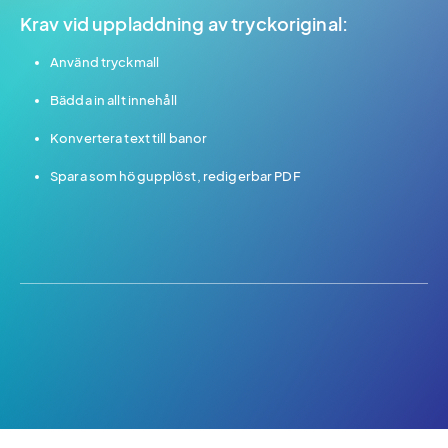
Krav vid uppladdning av tryckoriginal:
Använd tryckmall
Bädda in allt innehåll
Konvertera text till banor
Spara som högupplöst, redigerbar PDF