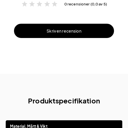
star
star
star
star
star
0 recensioner (0,0 av 5)
Skriv en recension
Produktspecifikation
Material, Mått & Vikt