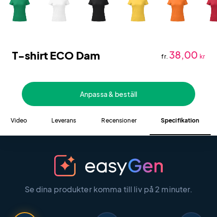
T-shirt ECO Dam
38,00
fr.
kr
Anpassa & beställ
Video
Leverans
Recensioner
Specifikation
Se dina produkter komma till liv på 2 minuter.