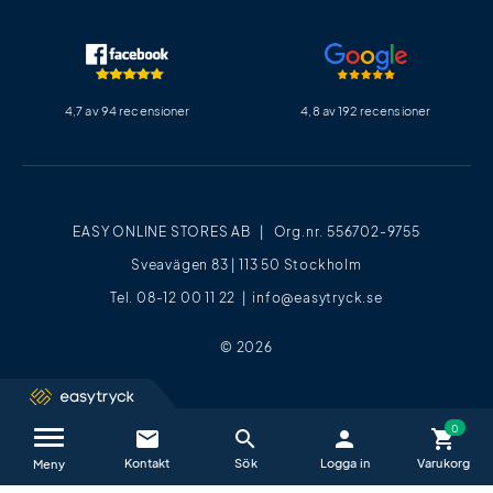
4,7 av 94 recensioner
4,8 av 192 recensioner
EASY ONLINE STORES AB | Org.nr. 556702-9755
Sveavägen 83 | 113 50 Stockholm
Tel. 08-12 00 11 22 |
info@easytryck.se
© 2026
email
search
person
shopping_cart
Kontakta oss / FAQ
close
Meny