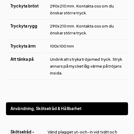
Tryckyta bröst
290x210 mm. Kontakta oss om du
önskar större tryck.
Tryckyta rygg
290x210 mm. Kontakta oss om du
önskar större tryck.
Tryckyta ärm
100x100 mm
Att tänka på
Undvik att stryka tröja med tryck. Stryk
annars på mycket låg värme på tröjans
insida.
Användning, Skötselråd & Hållbarhet
Skötselråd -
Vänd plagget ut-och-in vid tvätt och