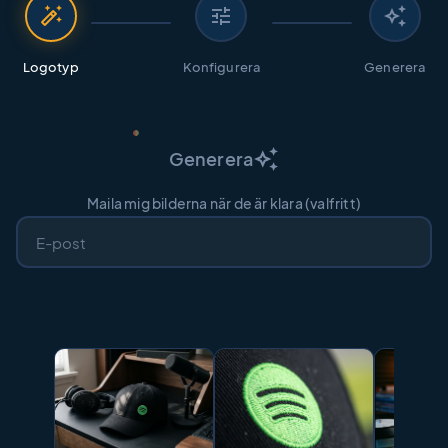
auto_fix_high
tune
auto_awesome
Logotyp
Konfigurera
Generera
auto_awesome
Generera
Maila mig bilderna när de är klara (valfritt)