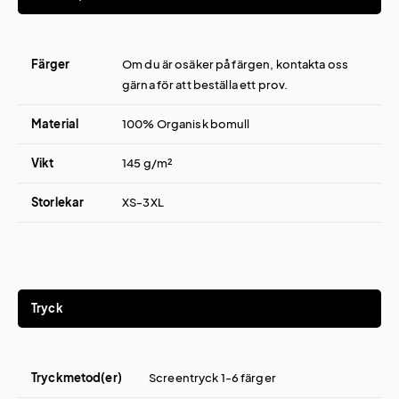
Färger
Om du är osäker på färgen, kontakta oss
gärna för att beställa ett prov.
Material
100% Organisk bomull
Vikt
145 g/m²
Storlekar
XS-3XL
Tryck
Tryckmetod(er)
Screentryck 1-6 färger