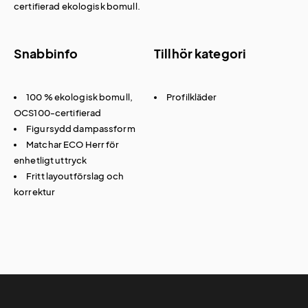
certifierad ekologisk bomull.
Snabbinfo
Tillhör kategori
100 % ekologisk bomull,
Profilkläder
OCS100-certifierad
Figursydd dampassform
Matchar ECO Herr för
enhetligt uttryck
Fritt layoutförslag och
korrektur