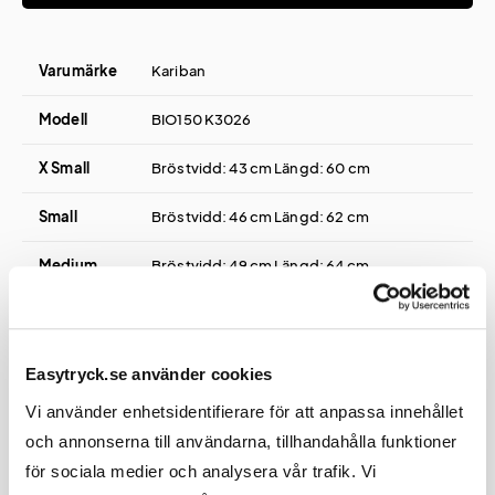
Varumärke
Kariban
Modell
BIO150 K3026
X Small
Bröstvidd: 43 cm Längd: 60 cm
Small
Bröstvidd: 46 cm Längd: 62 cm
Medium
Bröstvidd: 49 cm Längd: 64 cm
Large
Bröstvidd: 52 cm Längd: 66 cm
Extra
Bröstvidd: 55 cm Längd: 68 cm
Easytryck.se använder cookies
Large
Vi använder enhetsidentifierare för att anpassa innehållet
2XL
Bröstvidd: 58 cm Längd: 70 cm
och annonserna till användarna, tillhandahålla funktioner
för sociala medier och analysera vår trafik. Vi
3XL
Bröstvidd: 61 cm Längd: 72 cm