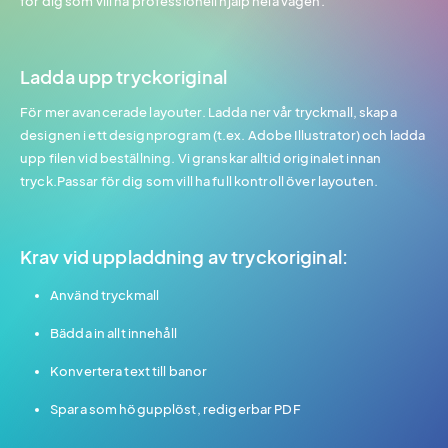
för dig som vill ha professionell hjälp hela vägen.
Ladda upp tryckoriginal
För mer avancerade layouter. Ladda ner vår tryckmall, skapa
designen i ett designprogram (t.ex. Adobe Illustrator) och ladda
upp filen vid beställning. Vi granskar alltid originalet innan
tryck.Passar för dig som vill ha full kontroll över layouten.
Krav vid uppladdning av tryckoriginal:
Använd tryckmall
Bädda in allt innehåll
Konvertera text till banor
Spara som högupplöst, redigerbar PDF