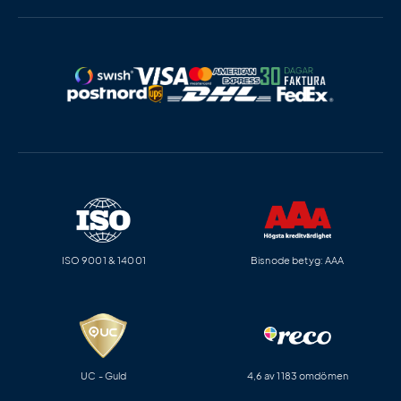
ISO 9001 & 14001
Bisnode betyg: AAA
UC - Guld
4,6 av 1183 omdömen