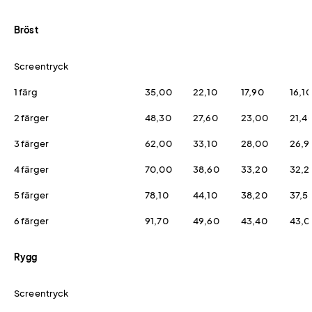
Bröst
Screentryck
1 färg
35,00
22,10
17,90
16,10
2 färger
48,30
27,60
23,00
21,4
3 färger
62,00
33,10
28,00
26,9
4 färger
70,00
38,60
33,20
32,2
5 färger
78,10
44,10
38,20
37,5
6 färger
91,70
49,60
43,40
43,0
Rygg
Screentryck