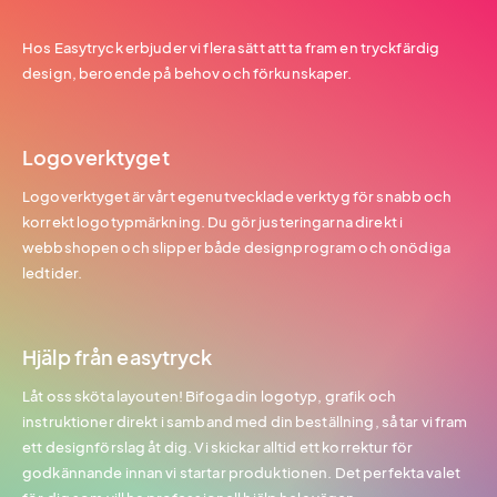
Hos Easytryck erbjuder vi flera sätt att ta fram en tryckfärdig
design, beroende på behov och förkunskaper.
Logoverktyget
Logoverktyget är vårt egenutvecklade verktyg för snabb och
korrekt logotypmärkning. Du gör justeringarna direkt i
webbshopen och slipper både designprogram och onödiga
ledtider.
Hjälp från easytryck
Låt oss sköta layouten! Bifoga din logotyp, grafik och
instruktioner direkt i samband med din beställning, så tar vi fram
ett designförslag åt dig. Vi skickar alltid ett korrektur för
godkännande innan vi startar produktionen. Det perfekta valet