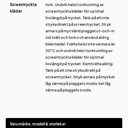
Screentryckta
tork. Undvik helst torktumling av
kläder
screentryckta kläder för optimal
livslängd på trycket. Tänk på att inte
stryka direkt på screentrycket. Stryk
annars på mycVänd plagget ut-och-in
vid tvätt och tork och använd aldrig
blekmedel. Tvätta helst inte varmare än
30°C och undvik helst torktumling av
screentryckta kläder för optimal
livslängd på trycket. Kemtvätta aldrig.
Tänk på att inte stryka direkt på
screentrycket. Stryk annars på mycket
låg värme på plaggets insida. ket låg
värme på plaggets insida.
Varumärke, modell & storlekar