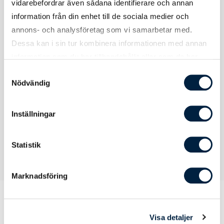
vidarebefordrar även sådana identifierare och annan
information från din enhet till de sociala medier och
annons- och analysföretag som vi samarbetar med.
Dessa kan i sin tur kombinera informationen med annan
Certifikat / Garantier
information som du har tillhandahållit eller som de har
samlat in när du har använt deras tjänster.
Samtyckesval
Nödvändig
Certifikat
OCS100
Inställningar
Statistik
Marknadsföring
Visa detaljer