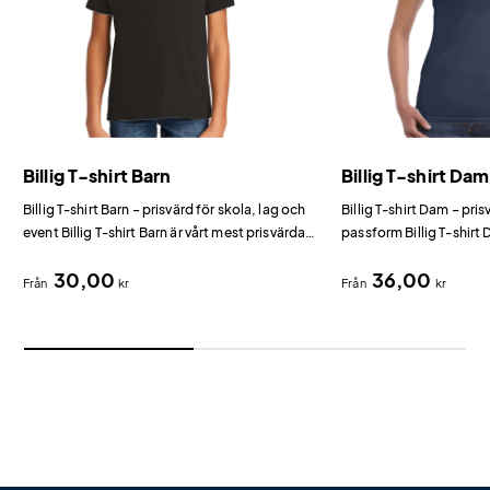
Billig T-shirt Barn
Billig T-shirt Dam
Billig T-shirt Barn – prisvärd för skola, lag och
Billig T-shirt Dam – pr
event Billig T-shirt Barn är vårt mest prisvärda
passform Billig T-shirt
alternativ för barn bland t-shirts med tryck.
prisvärda dammodell fö
30,00
36,00
tryck.
Från
kr
Från
kr