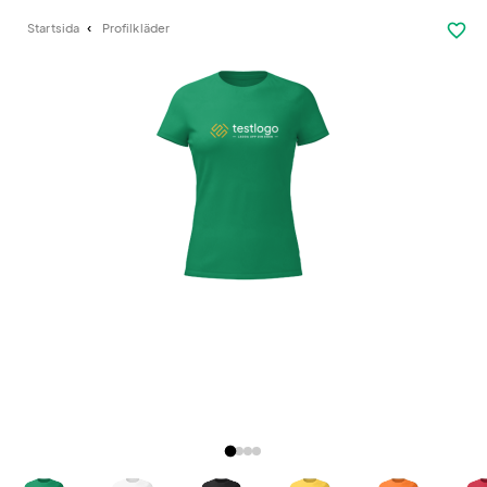
favorite_border
Startsida
Profilkläder