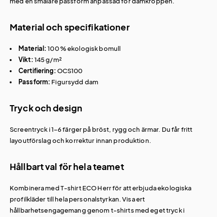
med en smalare passform anpassad för damkroppen.
Material och specifikationer
Material:
100 % ekologisk bomull
Vikt:
145 g/m²
Certifiering:
OCS100
Passform:
Figursydd dam
Tryck och design
Screentryck i 1–6 färger på bröst, rygg och ärmar. Du får fritt
layoutförslag och korrektur innan produktion.
Hållbart val för hela teamet
Kombinera med
T-shirt ECO Herr
för att erbjuda ekologiska
profilkläder till hela personalstyrkan. Visa ert
hållbarhetsengagemang genom
t-shirts med eget tryck
i