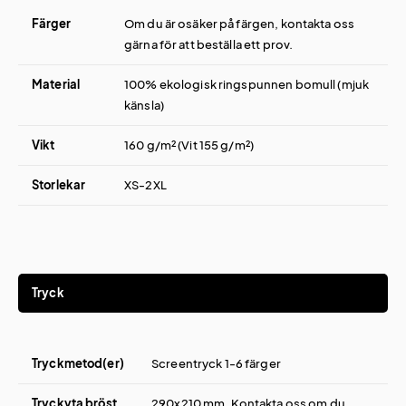
Färger
Om du är osäker på färgen, kontakta oss
gärna för att beställa ett prov.
Material
100% ekologisk ringspunnen bomull (mjuk
känsla)
Vikt
160 g/m² (Vit 155 g/m²)
Storlekar
XS-2XL
Tryck
Tryckmetod(er)
Screentryck 1-6 färger
Tryckyta bröst
290x210 mm. Kontakta oss om du