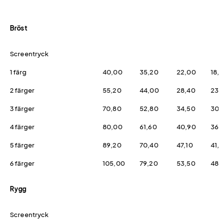
Bröst
Screentryck
1 färg
40,00
35,20
22,00
18
2 färger
55,20
44,00
28,40
23
3 färger
70,80
52,80
34,50
30
4 färger
80,00
61,60
40,90
36
5 färger
89,20
70,40
47,10
41,
6 färger
105,00
79,20
53,50
48,
Rygg
Screentryck