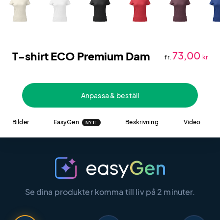
T-shirt ECO Premium Dam
73,00
fr.
kr
Anpassa & beställ
Bilder
EasyGen
Beskrivning
Video
NYTT
Se dina produkter komma till liv på 2 minuter.