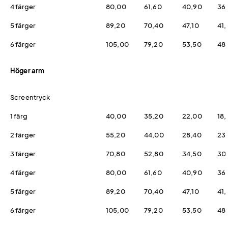
4 färger
80,00
61,60
40,90
36
5 färger
89,20
70,40
47,10
41,
6 färger
105,00
79,20
53,50
48,
Höger arm
Screentryck
1 färg
40,00
35,20
22,00
18
2 färger
55,20
44,00
28,40
23
3 färger
70,80
52,80
34,50
30
4 färger
80,00
61,60
40,90
36
5 färger
89,20
70,40
47,10
41,
6 färger
105,00
79,20
53,50
48,