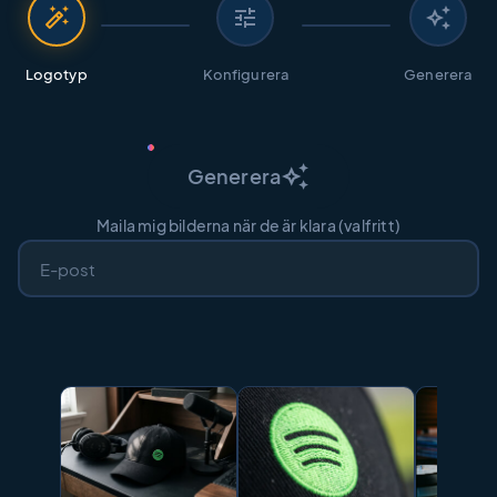
auto_fix_high
tune
auto_awesome
Logotyp
Konfigurera
Generera
auto_awesome
Generera
Maila mig bilderna när de är klara (valfritt)