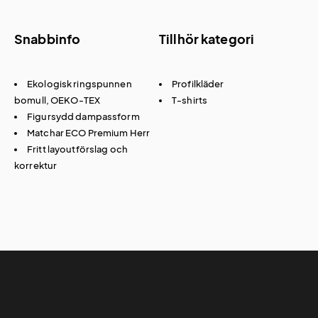
Snabbinfo
Tillhör kategori
Ekologisk ringspunnen
Profilkläder
bomull, OEKO-TEX
T-shirts
Figursydd dampassform
Matchar ECO Premium Herr
Fritt layoutförslag och
korrektur