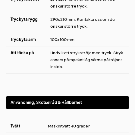
önskar större tryck.
Tryckyta rygg
290x210 mm. Kontakta oss om du
önskar större tryck.
Tryckyta ärm
100x100 mm
Att tänka på
Undvik att stryka tröja med tryck. Stryk
annars på mycket låg värme på tröjans
insida.
Användning, Skötselråd & Hållbarhet
Tvätt
Maskintvätt 40 grader