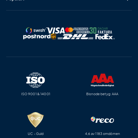
ISO 9001 & 14001
Bisnode betyg: AAA
UC - Guld
4,6 av 1183 omdömen