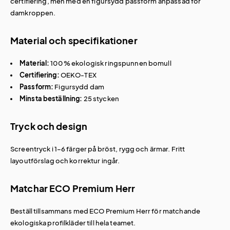
certifiering, men med en figursydd passform anpassad för
damkroppen.
Material och specifikationer
Material:
100 % ekologisk ringspunnen bomull
Certifiering:
OEKO-TEX
Passform:
Figursydd dam
Minsta beställning:
25 stycken
Tryck och design
Screentryck i 1–6 färger på bröst, rygg och ärmar. Fritt
layoutförslag och korrektur ingår.
Matchar ECO Premium Herr
Beställ tillsammans med
ECO Premium Herr
för matchande
ekologiska profilkläder till hela teamet.