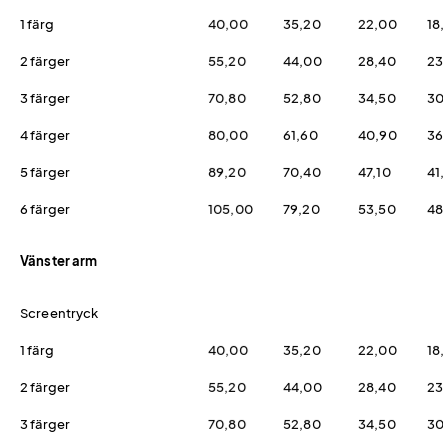
1 färg
40,00
35,20
22,00
18
2 färger
55,20
44,00
28,40
23
3 färger
70,80
52,80
34,50
30
4 färger
80,00
61,60
40,90
36
5 färger
89,20
70,40
47,10
41,
6 färger
105,00
79,20
53,50
48,
Vänster arm
Screentryck
1 färg
40,00
35,20
22,00
18
2 färger
55,20
44,00
28,40
23
3 färger
70,80
52,80
34,50
30