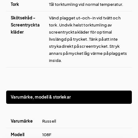
Tork
Tål torktumling vid normal temperatur.
Skötselråd -
Vänd plagget ut-och-in vid tvätt och
Screentryckta
tork. Undvik helst torktumling av
kläder
screentryckta kläder för optimal
livslängd på trycket. Tänk på att inte
stryka direkt på screentrycket. Stryk
annars på mycket låg värme på plaggets
insida.
Varumärke, modell & storlekar
Varumärke
Russell
Modell
108F