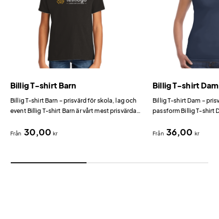
Billig T-shirt Barn
Billig T-shirt Dam
Billig T-shirt Barn – prisvärd för skola, lag och
Billig T-shirt Dam – pr
event Billig T-shirt Barn är vårt mest prisvärda
passform Billig T-shirt
alternativ för barn bland t-shirts med tryck.
prisvärda dammodell fö
30,00
36,00
tryck.
Från
kr
Från
kr