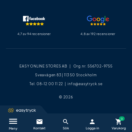
4,7 av 94 recensioner
4,8 av 192 recensioner
EASY ONLINE STORES AB | Org.nr. 556702-9755
Sveavägen 83 | 113 50 Stockholm
Tel. 08-12 00 11 22 |
info@easytryck.se
© 2026
email
search
person
shopping_cart
Kontakta oss / FAQ
close
Meny