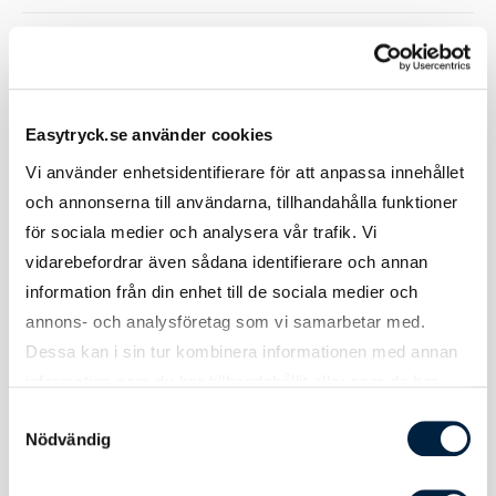
Small
Bröstvidd: 42,5 cm Längd: 62,5 cm
Medium
Bröstvidd: 45,5 cm Längd: 65 cm
Large
Bröstvidd: 48,5 cm Längd: 67,5 cm
Easytryck.se använder cookies
Vi använder enhetsidentifierare för att anpassa innehållet
Extra
Bröstvidd: 51,5 cm Längd: 70 cm
och annonserna till användarna, tillhandahålla funktioner
Large
för sociala medier och analysera vår trafik. Vi
2XL
Bröstvidd: 54,5 cm Längd: 72,5 cm
vidarebefordrar även sådana identifierare och annan
information från din enhet till de sociala medier och
5XL
Bröstvidd: 81 cm Längd: 83 cm
annons- och analysföretag som vi samarbetar med.
Dessa kan i sin tur kombinera informationen med annan
information som du har tillhandahållit eller som de har
samlat in när du har använt deras tjänster.
Samtyckesval
Nödvändig