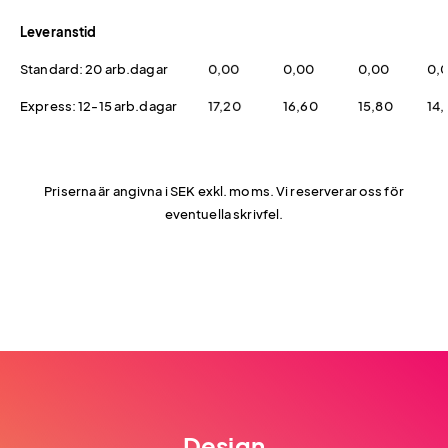
Leveranstid
Standard: 20 arb.dagar
0,00
0,00
0,00
0,
Express: 12-15 arb.dagar
17,20
16,60
15,80
14,
Priserna är angivna i SEK exkl. moms. Vi reserverar oss för
eventuella skrivfel.
Design