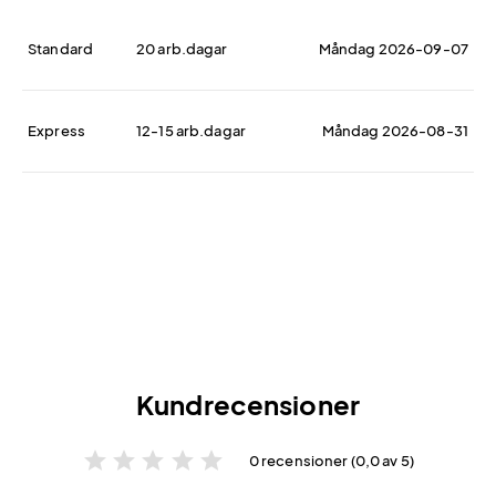
Standard
20 arb.dagar
Måndag 2026-09-07
Express
12-15 arb.dagar
Måndag 2026-08-31
Kundrecensioner
star
star
star
star
star
0 recensioner (0,0 av 5)