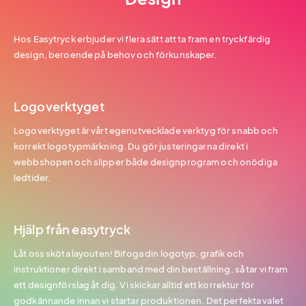
Hos Easytryck erbjuder vi flera sätt att ta fram en tryckfärdig
design, beroende på behov och förkunskaper.
Logoverktyget
Logoverktyget är vårt egenutvecklade verktyg för snabb och
korrekt logotypmärkning. Du gör justeringarna direkt i
webbshopen och slipper både designprogram och onödiga
ledtider.
Hjälp från easytryck
Låt oss sköta layouten! Bifoga din logotyp, grafik och
instruktioner direkt i samband med din beställning, så tar vi fram
ett designförslag åt dig. Vi skickar alltid ett korrektur för
godkännande innan vi startar produktionen. Det perfekta valet