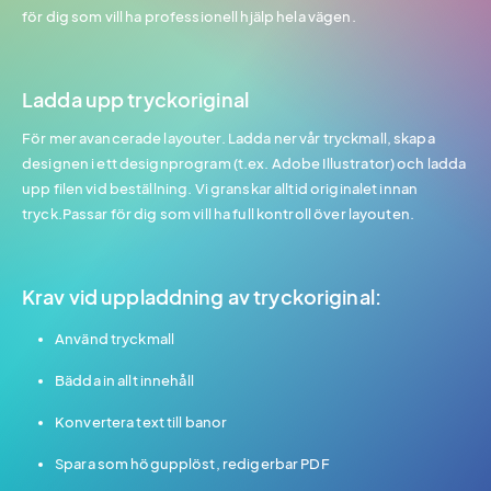
för dig som vill ha professionell hjälp hela vägen.
Ladda upp tryckoriginal
För mer avancerade layouter. Ladda ner vår tryckmall, skapa
designen i ett designprogram (t.ex. Adobe Illustrator) och ladda
upp filen vid beställning. Vi granskar alltid originalet innan
tryck.Passar för dig som vill ha full kontroll över layouten.
Krav vid uppladdning av tryckoriginal:
Använd tryckmall
Bädda in allt innehåll
Konvertera text till banor
Spara som högupplöst, redigerbar PDF