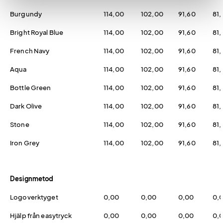
Burgundy
114,00
102,00
91,60
81
Bright Royal Blue
114,00
102,00
91,60
81
French Navy
114,00
102,00
91,60
81
Aqua
114,00
102,00
91,60
81
Bottle Green
114,00
102,00
91,60
81
Dark Olive
114,00
102,00
91,60
81
Stone
114,00
102,00
91,60
81
Iron Grey
114,00
102,00
91,60
81
Designmetod
Logoverktyget
0,00
0,00
0,00
0,
Hjälp från easytryck
0,00
0,00
0,00
0,