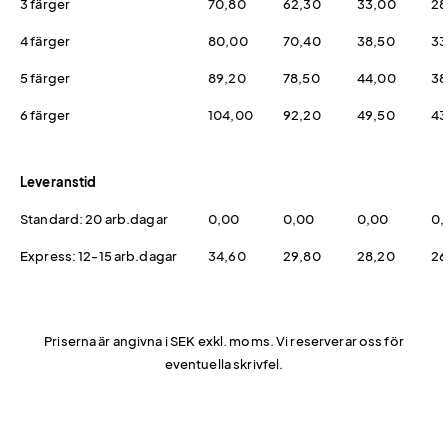
3 färger
70,80
62,30
33,00
28
4 färger
80,00
70,40
38,50
33
5 färger
89,20
78,50
44,00
38
6 färger
104,00
92,20
49,50
43
Leveranstid
Standard: 20 arb.dagar
0,00
0,00
0,00
0,
Express: 12-15 arb.dagar
34,60
29,80
28,20
26
Priserna är angivna i SEK exkl. moms. Vi reserverar oss för
eventuella skrivfel.