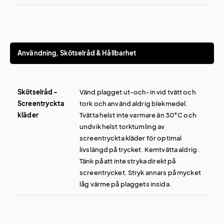
Användning, Skötselråd & Hållbarhet
Skötselråd -
Vänd plagget ut-och-in vid tvätt och
Screentryckta
tork och använd aldrig blekmedel.
kläder
Tvätta helst inte varmare än 30°C och
undvik helst torktumling av
screentryckta kläder för optimal
livslängd på trycket. Kemtvätta aldrig.
Tänk på att inte stryka direkt på
screentrycket. Stryk annars på mycket
låg värme på plaggets insida.