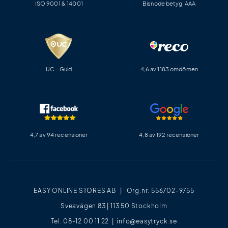
ISO 9001 & 14001
Bisnode betyg: AAA
UC - Guld
4,6 av 1183 omdömen
4,7 av 94 recensioner
4,8 av 192 recensioner
EASY ONLINE STORES AB | Org.nr. 556702-9755
Sveavägen 83 | 113 50 Stockholm
Tel. 08-12 00 11 22 |
info@easytryck.se