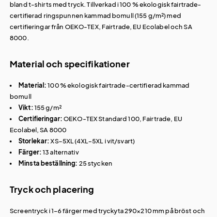
bland
t-shirts med tryck
. Tillverkad i 100 % ekologisk fairtrade-
certifierad ringspunnen kammad bomull (155 g/m²) med
certifieringar från OEKO-TEX, Fairtrade, EU Ecolabel och SA
8000.
Material och specifikationer
Material:
100 % ekologisk fairtrade-certifierad kammad
bomull
Vikt:
155 g/m²
Certifieringar:
OEKO-TEX Standard 100, Fairtrade, EU
Ecolabel, SA 8000
Storlekar:
XS–5XL (4XL–5XL i vit/svart)
Färger:
13 alternativ
Minsta beställning:
25 stycken
Tryck och placering
Screentryck i 1–6 färger med tryckyta 290×210 mm på bröst och