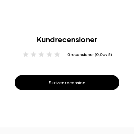
Kundrecensioner
star
star
star
star
star
0 recensioner (0,0 av 5)
Skriv en recension