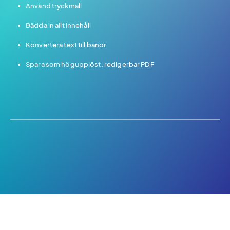
Använd tryckmall
Bädda in allt innehåll
Konvertera text till banor
Spara som högupplöst, redigerbar PDF