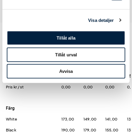
Visa detaljer
Tillåt alla
Prislista
Tillåt urval
Avvisa
Antal
25
50
100
25
Pris kr / st
0,00
0,00
0,00
0,
Färg
White
173,00
149,00
141,00
13
Black
190,00
179,00
155,00
13