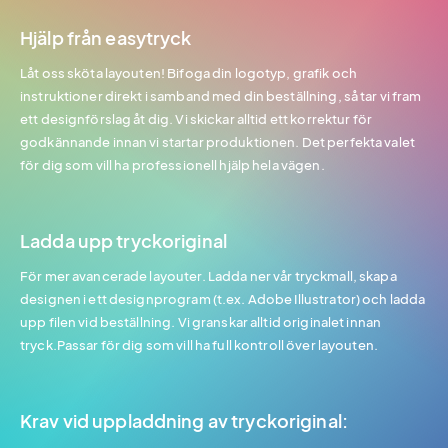
Hjälp från easytryck
Låt oss sköta layouten! Bifoga din logotyp, grafik och
instruktioner direkt i samband med din beställning, så tar vi fram
ett designförslag åt dig. Vi skickar alltid ett korrektur för
godkännande innan vi startar produktionen. Det perfekta valet
för dig som vill ha professionell hjälp hela vägen.
Ladda upp tryckoriginal
För mer avancerade layouter. Ladda ner vår tryckmall, skapa
designen i ett designprogram (t.ex. Adobe Illustrator) och ladda
upp filen vid beställning. Vi granskar alltid originalet innan
tryck.Passar för dig som vill ha full kontroll över layouten.
Krav vid uppladdning av tryckoriginal: