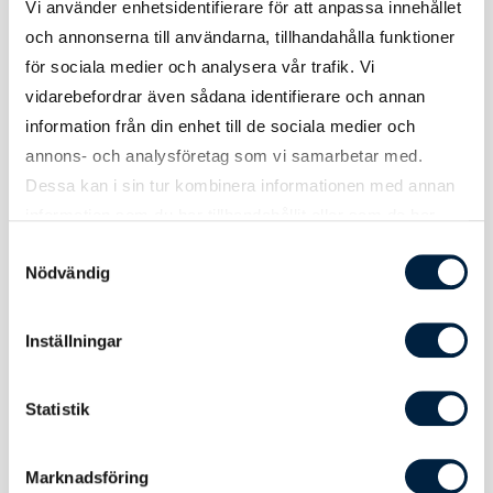
2XL
Bröstvidd: 63 cm Längd: 78 cm
Vi använder enhetsidentifierare för att anpassa innehållet
och annonserna till användarna, tillhandahålla funktioner
3XL
Bröstvidd: 65 cm Längd: 80 cm
för sociala medier och analysera vår trafik. Vi
vidarebefordrar även sådana identifierare och annan
4XL
Bröstvidd: 68 cm Längd: 82 cm
information från din enhet till de sociala medier och
5XL
Bröstvidd: 70 cm Längd: 84 cm
annons- och analysföretag som vi samarbetar med.
Dessa kan i sin tur kombinera informationen med annan
information som du har tillhandahållit eller som de har
samlat in när du har använt deras tjänster.
Samtyckesval
Nödvändig
Certifikat / Garantier
Inställningar
Certifikat
OEKO-TEX Standard 100, Fairtrade, EU
Ecolabel, SA 8000
Statistik
Marknadsföring