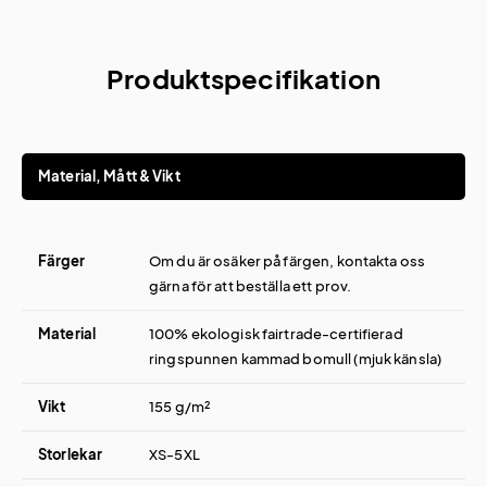
Produktspecifikation
Material, Mått & Vikt
Färger
Om du är osäker på färgen, kontakta oss
gärna för att beställa ett prov.
Material
100% ekologisk fairtrade-certifierad
ringspunnen kammad bomull (mjuk känsla)
Vikt
155 g/m²
Storlekar
XS-5XL