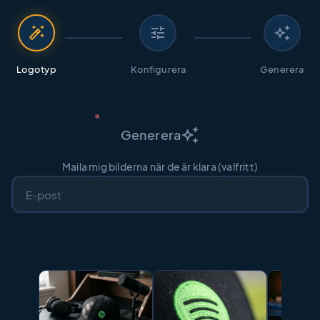
auto_fix_high
tune
auto_awesome
Logotyp
Konfigurera
Generera
auto_awesome
Generera
Maila mig bilderna när de är klara (valfritt)