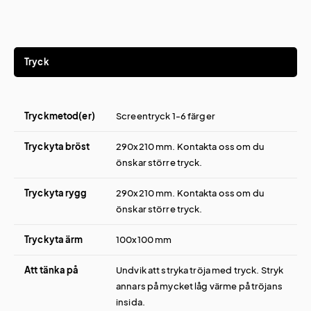
Tryck
Tryckmetod(er)
Screentryck 1-6 färger
Tryckyta bröst
290x210 mm. Kontakta oss om du
önskar större tryck.
Tryckyta rygg
290x210 mm. Kontakta oss om du
önskar större tryck.
Tryckyta ärm
100x100 mm
Att tänka på
Undvik att stryka tröja med tryck. Stryk
annars på mycket låg värme på tröjans
insida.