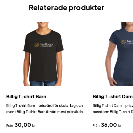
Relaterade produkter
Billig T-shirt Barn
Billig T-shirt Dam
Billig T-shirt Barn – prisvärd för skola, lag och
Billig T-shirt Dam – pr
event Billig T-shirt Barn är vårt mest prisvärda
passform Billig T-shirt
alternativ för barn bland t-shirts med tryck.
prisvärda dammodell fö
30,00
36,00
tryck.
Från
kr
Från
kr