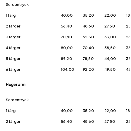
Screentryck
1 färg
40,00
35,20
22,00
18
2 färger
56,40
48,60
27,50
23
3 färger
70,80
62,30
33,00
28
4 färger
80,00
70,40
38,50
33
5 färger
89,20
78,50
44,00
38
6 färger
104,00
92,20
49,50
43
Höger arm
Screentryck
1 färg
40,00
35,20
22,00
18
2 färger
56,40
48,60
27,50
23