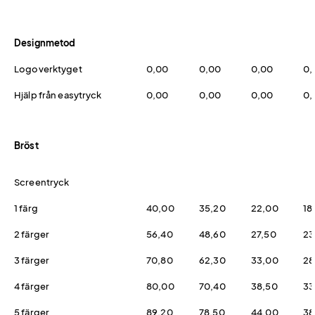
Designmetod
Logoverktyget
0,00
0,00
0,00
0,
Hjälp från easytryck
0,00
0,00
0,00
0,
Bröst
Screentryck
1 färg
40,00
35,20
22,00
18
2 färger
56,40
48,60
27,50
23
3 färger
70,80
62,30
33,00
28
4 färger
80,00
70,40
38,50
33
5 färger
89,20
78,50
44,00
38