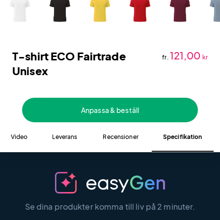
T-shirt ECO Fairtrade
121,00
fr.
kr
Unisex
Anpassa & beställ
Video
Leverans
Recensioner
Specifikation
Se dina produkter komma till liv på 2 minuter.