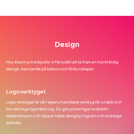
Design
Hos Easytryck erbjuder vi flera sätt att ta fram en tryckfärdig
design, beroende på behov och förkunskaper.
Logoverktyget
Logoverktyget är vårt egenutvecklade verktyg för snabb och
korrekt logotypmärkning. Du gör justeringarna direkt i
webbshopen och slipper både designprogram och onödiga
ledtider.