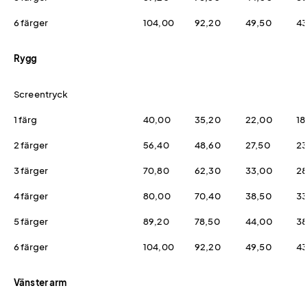
6 färger
104,00
92,20
49,50
43
Rygg
Screentryck
1 färg
40,00
35,20
22,00
18
2 färger
56,40
48,60
27,50
23
3 färger
70,80
62,30
33,00
28
4 färger
80,00
70,40
38,50
33
5 färger
89,20
78,50
44,00
38
6 färger
104,00
92,20
49,50
43
Vänster arm