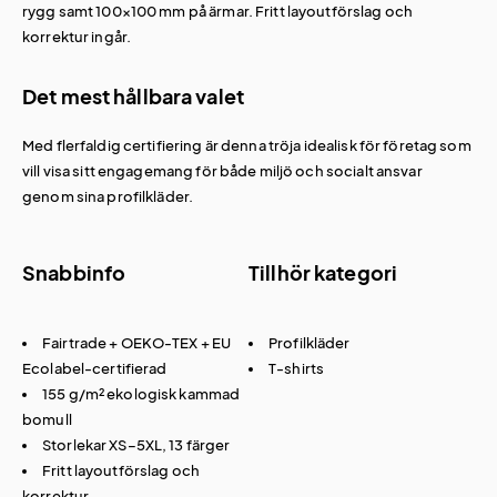
rygg samt 100×100 mm på ärmar. Fritt layoutförslag och
korrektur ingår.
Det mest hållbara valet
Med flerfaldig certifiering är denna tröja idealisk för företag som
vill visa sitt engagemang för både miljö och socialt ansvar
genom sina
profilkläder
.
Snabbinfo
Tillhör kategori
Fairtrade + OEKO-TEX + EU
Profilkläder
Ecolabel-certifierad
T-shirts
155 g/m² ekologisk kammad
bomull
Storlekar XS–5XL, 13 färger
Fritt layoutförslag och
korrektur