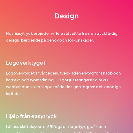
Design
Hos Easytryck erbjuder vi flera sätt att ta fram en tryckfärdig
design, beroende på behov och förkunskaper.
Logoverktyget
Logoverktyget är vårt egenutvecklade verktyg för snabb och
korrekt logotypmärkning. Du gör justeringarna direkt i
webbshopen och slipper både designprogram och onödiga
ledtider.
Hjälp från easytryck
Låt oss sköta layouten! Bifoga din logotyp, grafik och