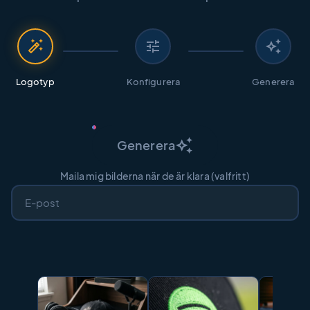
auto_fix_high
tune
auto_awesome
Logotyp
Konfigurera
Generera
auto_awesome
Generera
Maila mig bilderna när de är klara (valfritt)