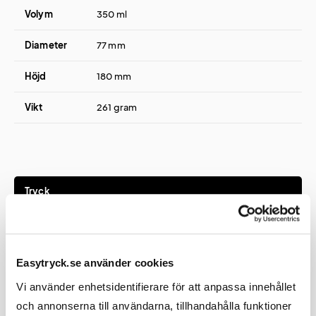
Volym
350 ml
Diameter
77 mm
Höjd
180 mm
Vikt
261 gram
Tryck
Tryckmetod(er)
Tampotryck eller lasergravyr
Easytryck.se använder cookies
Tryckyta
30x80 mm
Vi använder enhetsidentifierare för att anpassa innehållet
och annonserna till användarna, tillhandahålla funktioner
Graveringsyta
30x100 mm