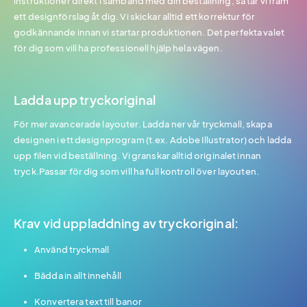
instruktioner direkt i samband med din beställning, så tar vi fram
ett designförslag åt dig. Vi skickar alltid ett korrektur för
godkännande innan vi startar produktionen. Det perfekta valet
för dig som vill ha professionell hjälp hela vägen.
Ladda upp tryckoriginal
För mer avancerade layouter. Ladda ner vår tryckmall, skapa
designen i ett designprogram (t.ex. Adobe Illustrator) och ladda
upp filen vid beställning. Vi granskar alltid originalet innan
tryck.Passar för dig som vill ha full kontroll över layouten.
Krav vid uppladdning av tryckoriginal:
Använd tryckmall
Bädda in allt innehåll
Konvertera text till banor