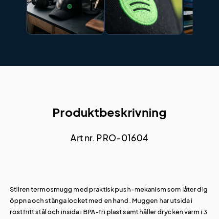
Produktbeskrivning
Art nr. PRO-01604
Stilren termosmugg med praktisk push-mekanism som låter dig
öppna och stänga locket med en hand. Muggen har utsida i
rostfritt stål och insida i BPA-fri plast samt håller drycken varm i 3