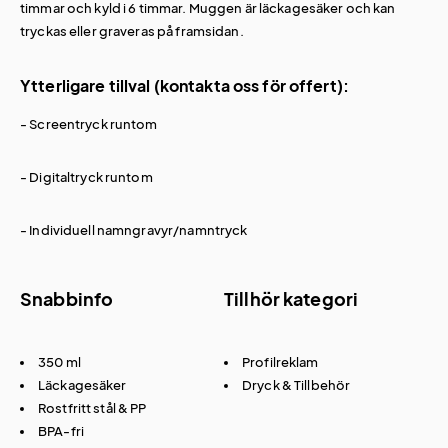
timmar och kyld i 6 timmar. Muggen är läckagesäker och kan
tryckas eller graveras på framsidan.
Ytterligare tillval (kontakta oss för offert):
- Screentryck runtom
- Digitaltryck runtom
- Individuell namngravyr/namntryck
Snabbinfo
Tillhör kategori
350 ml
Profilreklam
Läckagesäker
Dryck & Tillbehör
Rostfritt stål & PP
BPA-fri