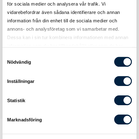
för sociala medier och analysera vår trafik. Vi
vidarebefordrar även sådana identifierare och annan
information från din enhet till de sociala medier och
annons- och analysföretag som vi samarbetar med.
Certifikat / Garantier
Dessa kan i sin tur kombinera informationen med annan
information som du har tillhandahållit eller som de har
samlat in när du har använt deras tjänster.
Samtyckesval
Certifikat
Godkänd för kontakt med livsmedel,
Nödvändig
Kadmiumtest, SVHC, BPA-fri, PAHS
Inställningar
Statistik
Marknadsföring