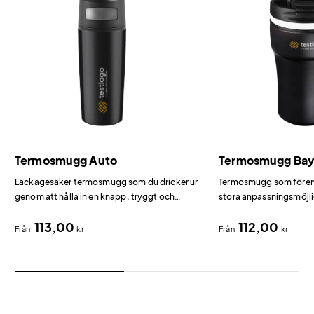
Termosmugg Auto
Termosmugg Ba
Läckagesäker termosmugg som du dricker ur
Termosmugg som förena
genom att hålla in en knapp, tryggt och
stora anpassningsmöjli
enkelt.
113,00
112,00
Från
kr
Från
kr