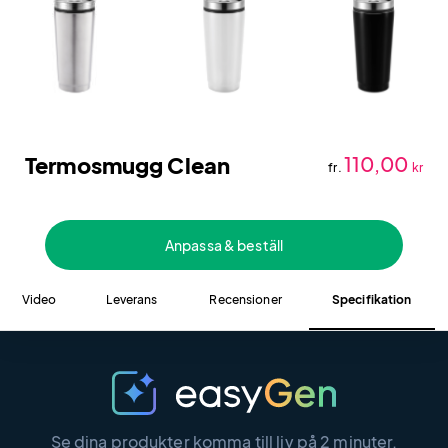
Termosmugg Clean
110,00
fr.
kr
Anpassa & beställ
Video
Leverans
Recensioner
Specifikation
Se dina produkter komma till liv på 2 minuter.