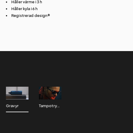
Håller värme i 3 h
Håller kyla i 6 h
Registrerad design®
Gravyr
Tampotryck