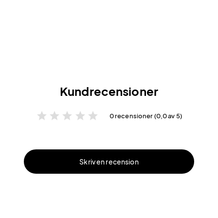
Kundrecensioner
star
star
star
star
star
0 recensioner (0,0 av 5)
Skriv en recension