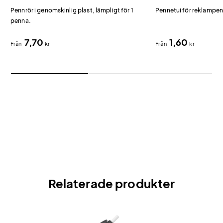
Pennrör i genomskinlig plast, lämpligt för 1
Pennetui för reklampen
penna.
7,70
1,60
Från
kr
Från
kr
Relaterade produkter