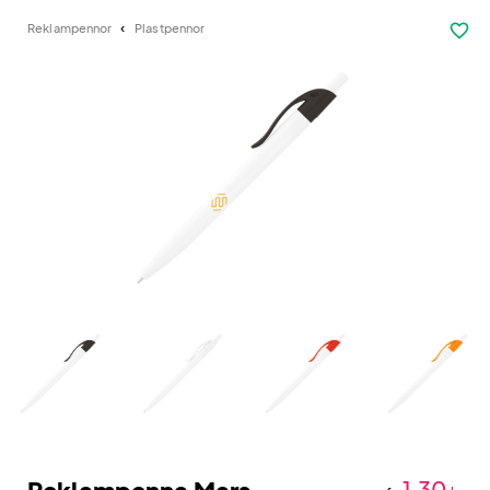
favorite_border
Reklampennor
Plastpennor
1,30