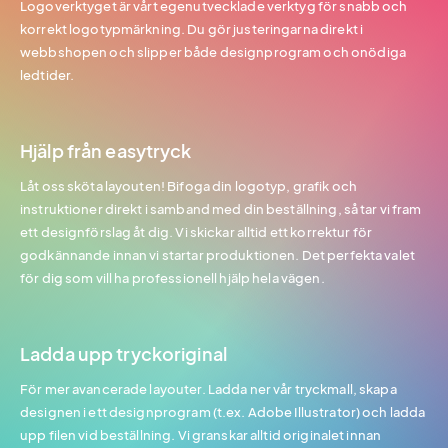
Logoverktyget är vårt egenutvecklade verktyg för snabb och
korrekt logotypmärkning. Du gör justeringarna direkt i
webbshopen och slipper både designprogram och onödiga
ledtider.
Hjälp från easytryck
Låt oss sköta layouten! Bifoga din logotyp, grafik och
instruktioner direkt i samband med din beställning, så tar vi fram
ett designförslag åt dig. Vi skickar alltid ett korrektur för
godkännande innan vi startar produktionen. Det perfekta valet
för dig som vill ha professionell hjälp hela vägen.
Ladda upp tryckoriginal
För mer avancerade layouter. Ladda ner vår tryckmall, skapa
designen i ett designprogram (t.ex. Adobe Illustrator) och ladda
upp filen vid beställning. Vi granskar alltid originalet innan