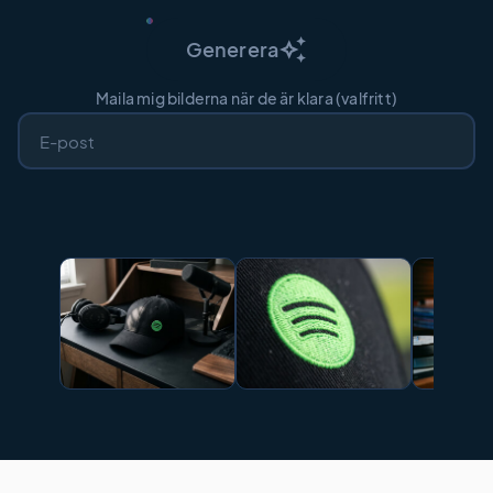
auto_awesome
Generera
Maila mig bilderna när de är klara (valfritt)