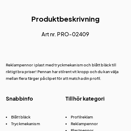
Produktbeskrivning
Art nr. PRO-02409
Reklampennor i plast med tryckmekanism och blått bläck till
riktigt bra priser! Pennan har stilrent vit kropp och du kan välja
mellan flera färger på clipet för att matcha din profil.
Snabbinfo
Tillhör kategori
Blått bläck
Profilreklam
Tryckmekanism
Reklampennor
Plastpennor