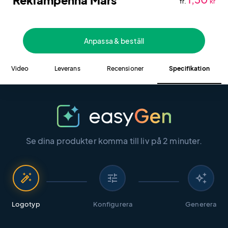
Reklampenna Mars
fr.
kr
Anpassa & beställ
Video
Leverans
Recensioner
Specifikation
Se dina produkter komma till liv på 2 minuter.
auto_fix_high
tune
auto_awesome
Logotyp
Konfigurera
Generera