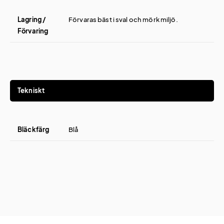
Lagring /
Förvaras bäst i sval och mörk miljö.
Förvaring
Tekniskt
Bläckfärg
Blå