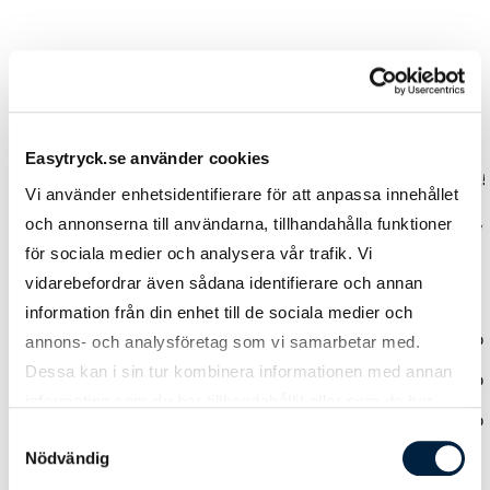
Prislista
Easytryck.se använder cookies
Antal
100
500
1000
2
Vi använder enhetsidentifierare för att anpassa innehållet
Pris kr / st
4,14
2,30
1,90
1,
och annonserna till användarna, tillhandahålla funktioner
för sociala medier och analysera vår trafik. Vi
vidarebefordrar även sådana identifierare och annan
Designmetod
information från din enhet till de sociala medier och
Logoverktyget
0,00
0,00
0,00
0
annons- och analysföretag som vi samarbetar med.
Dessa kan i sin tur kombinera informationen med annan
Hjälp från easytryck
0,00
0,00
0,00
0
information som du har tillhandahållit eller som de har
Ladda upp tryckoriginal
0,00
0,00
0,00
0
samlat in när du har använt deras tjänster.
Samtyckesval
Nödvändig