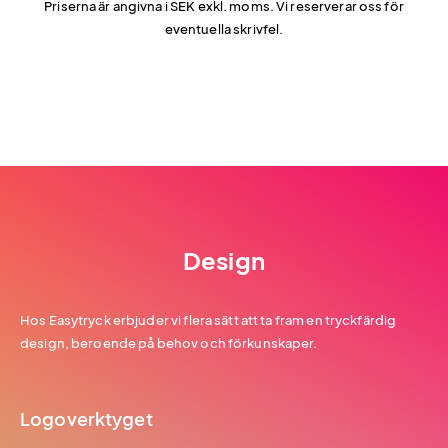
Priserna är angivna i SEK exkl. moms. Vi reserverar oss för
eventuella skrivfel.
Design
Hos Easytryck erbjuder vi flera sätt att ta fram en tryckfärdig
design, beroende på behov och förkunskaper.
Logoverktyget