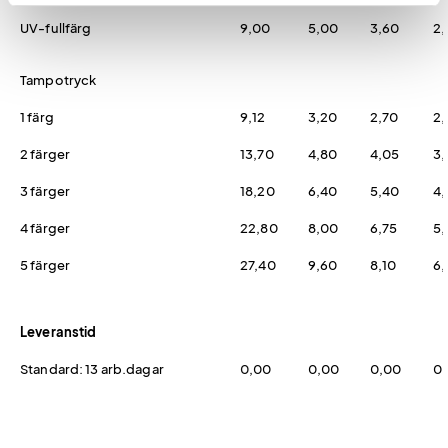
UV-fullfärg
9,00
5,00
3,60
2,
Tampotryck
1 färg
9,12
3,20
2,70
2,
2 färger
13,70
4,80
4,05
3,
3 färger
18,20
6,40
5,40
4,
4 färger
22,80
8,00
6,75
5,
5 färger
27,40
9,60
8,10
6,
Leveranstid
Standard: 13 arb.dagar
0,00
0,00
0,00
0