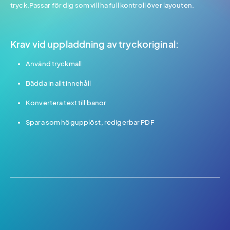
tryck.Passar för dig som vill ha full kontroll över layouten.
Krav vid uppladdning av tryckoriginal:
Använd tryckmall
Bädda in allt innehåll
Konvertera text till banor
Spara som högupplöst, redigerbar PDF