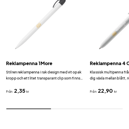
Reklampenna 1More
Reklampenna 4 C
Stilren reklampenna i rak design med vit opak
Klassisk multipenna frå
kropp och ett litet transparant clip som finns i
dig växla mellan blått, 
flera färger.
bläck.
2,35
22,90
Från
kr
Från
kr