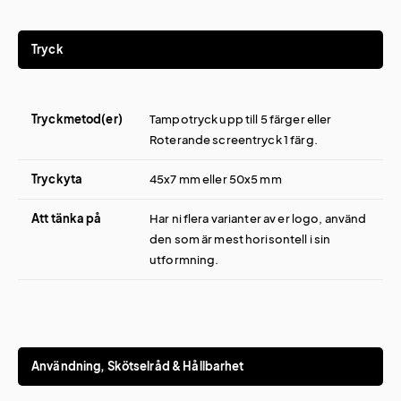
Tryck
Tryckmetod(er)
Tampotryck upp till 5 färger eller
Roterande screentryck 1 färg.
Tryckyta
45x7 mm eller 50x5 mm
Att tänka på
Har ni flera varianter av er logo, använd
den som är mest horisontell i sin
utformning.
Användning, Skötselråd & Hållbarhet