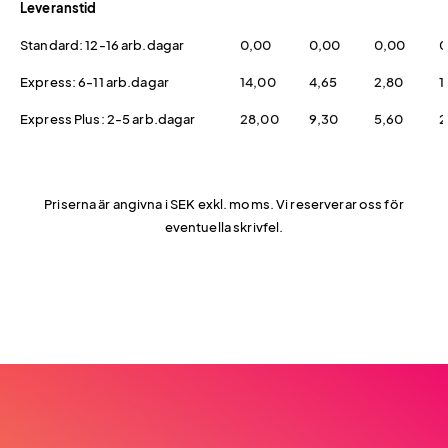
Leveranstid
Standard: 12-16 arb.dagar
0,00
0,00
0,00
0
Express: 6-11 arb.dagar
14,00
4,65
2,80
1
Express Plus: 2-5 arb.dagar
28,00
9,30
5,60
2
Priserna är angivna i SEK exkl. moms. Vi reserverar oss för
eventuella skrivfel.