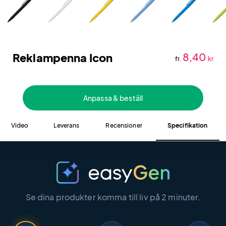
Reklampenna Icon
8,40
fr.
kr
Anpassa & beställ
Video
Leverans
Recensioner
Specifikation
Se dina produkter komma till liv på 2 minuter.