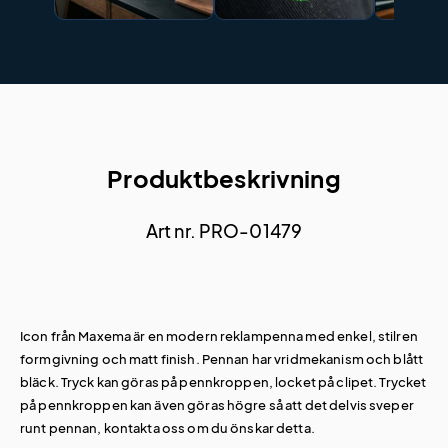
Produktbeskrivning
Art nr. PRO-01479
Icon från Maxema är en modern reklampenna med enkel, stilren
formgivning och matt finish. Pennan har vridmekanism och blått
bläck. Tryck kan göras på pennkroppen, locket på clipet. Trycket
på pennkroppen kan även göras högre så att det delvis sveper
runt pennan, kontakta oss om du önskar detta.