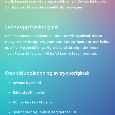
godkännande innan vi startar produktionen. Det perfekta valet
för dig som vill ha professionell hjälp hela vägen.
Ladda upp tryckoriginal
För mer avancerade layouter. Ladda ner vår tryckmall, skapa
designen i ett designprogram (t.ex. Adobe Illustrator) och ladda
upp filen vid beställning. Vi granskar alltid originalet innan
tryck.Passar för dig som vill ha full kontroll över layouten.
Krav vid uppladdning av tryckoriginal:
Använd tryckmall
Bädda in allt innehåll
Konvertera text till banor
Spara som högupplöst, redigerbar PDF