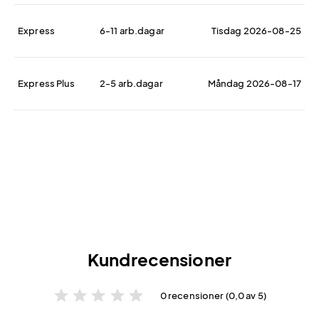
Express
6-11 arb.dagar
Tisdag 2026-08-25
Express Plus
2-5 arb.dagar
Måndag 2026-08-17
Kundrecensioner
star
star
star
star
star
0 recensioner (0,0 av 5)