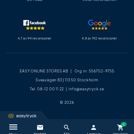
4,7 av 94 recensioner
4,8 av 192 recensioner
EASY ONLINE STORES AB | Org.nr. 556702-9755
Sveavägen 83 | 113 50 Stockholm
Tel. 08-12 00 11 22 |
info@easytryck.se
© 2026
email
search
person
shopping_cart
Kontakta oss / FAQ
close