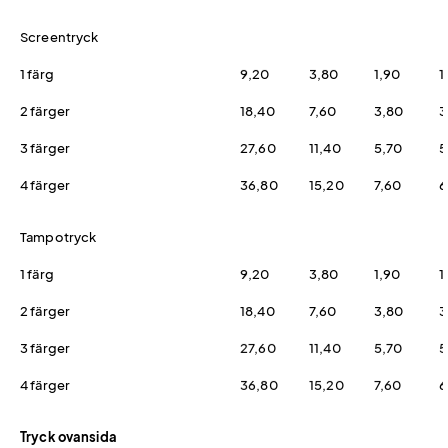
Screentryck
1 färg
9,20
3,80
1,90
1
2 färger
18,40
7,60
3,80
3
3 färger
27,60
11,40
5,70
5
4 färger
36,80
15,20
7,60
6
Tampotryck
1 färg
9,20
3,80
1,90
1
2 färger
18,40
7,60
3,80
3
3 färger
27,60
11,40
5,70
5
4 färger
36,80
15,20
7,60
6
Tryck ovansida