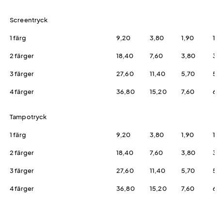
Screentryck
1 färg
9,20
3,80
1,90
1
2 färger
18,40
7,60
3,80
3
3 färger
27,60
11,40
5,70
5
4 färger
36,80
15,20
7,60
6
Tampotryck
1 färg
9,20
3,80
1,90
1
2 färger
18,40
7,60
3,80
3
3 färger
27,60
11,40
5,70
5
4 färger
36,80
15,20
7,60
6