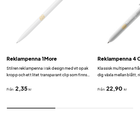
Reklampenna 1More
Reklampenna 4 C
Stilren reklampenna i rak design med vit opak
Klassisk multipenna frå
kropp och ett litet transparant clip som finns i
dig växla mellan blått, 
flera färger.
bläck.
2,35
22,90
Från
kr
Från
kr