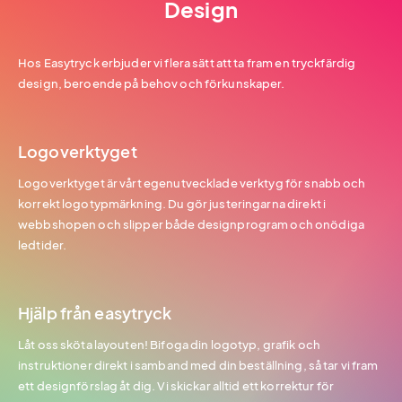
Design
Hos Easytryck erbjuder vi flera sätt att ta fram en tryckfärdig
design, beroende på behov och förkunskaper.
Logoverktyget
Logoverktyget är vårt egenutvecklade verktyg för snabb och
korrekt logotypmärkning. Du gör justeringarna direkt i
webbshopen och slipper både designprogram och onödiga
ledtider.
Hjälp från easytryck
Låt oss sköta layouten! Bifoga din logotyp, grafik och
instruktioner direkt i samband med din beställning, så tar vi fram
ett designförslag åt dig. Vi skickar alltid ett korrektur för