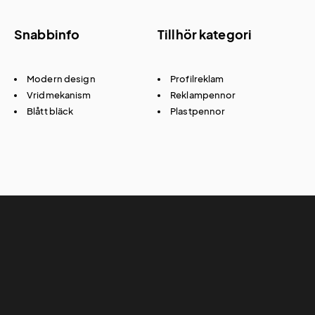
Snabbinfo
Tillhör kategori
Modern design
Profilreklam
Vridmekanism
Reklampennor
Blått bläck
Plastpennor