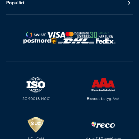
Populärt
ISO 9001 & 14001
Bisnode betyg: AAA
UC - Guld
4,6 av 1183 omdömen