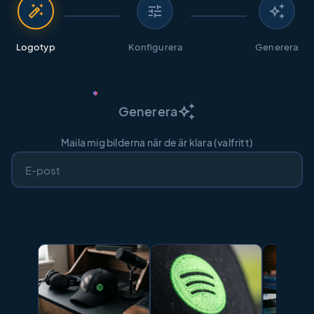
auto_fix_high
tune
auto_awesome
Logotyp
Konfigurera
Generera
auto_awesome
Generera
Maila mig bilderna när de är klara (valfritt)