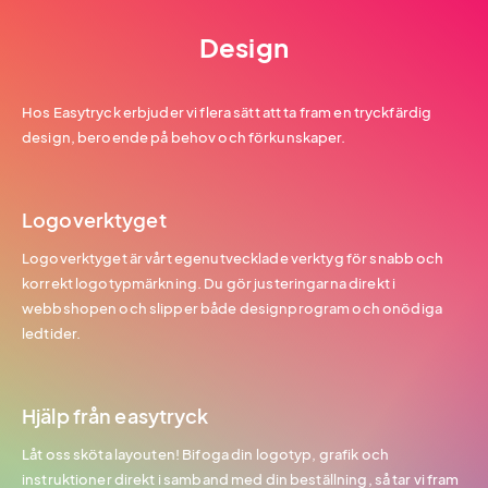
Design
Hos Easytryck erbjuder vi flera sätt att ta fram en tryckfärdig
design, beroende på behov och förkunskaper.
Logoverktyget
Logoverktyget är vårt egenutvecklade verktyg för snabb och
korrekt logotypmärkning. Du gör justeringarna direkt i
webbshopen och slipper både designprogram och onödiga
ledtider.
Hjälp från easytryck
Låt oss sköta layouten! Bifoga din logotyp, grafik och
instruktioner direkt i samband med din beställning, så tar vi fram