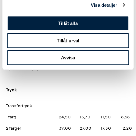
Visa detaljer
Antal
50
100
250
500
Tillåt alla
Pris kr / st
39,00
38,00
37,00
36,00
Tillåt urval
Designmetod
Logoverktyget
0,00
0,00
0,00
0,00
Avvisa
Hjälp från easytryck
0,00
0,00
0,00
0,00
Tryck
Transfertryck
1 färg
24,50
15,70
11,50
8,58
2 färger
39,00
27,00
17,30
12,20