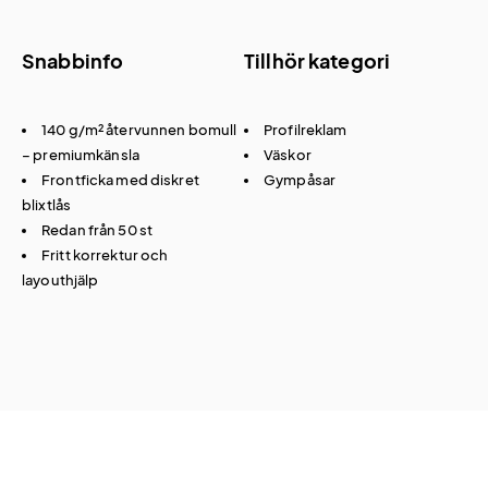
Snabbinfo
Tillhör kategori
140 g/m² återvunnen bomull
Profilreklam
– premiumkänsla
Väskor
Frontficka med diskret
Gympåsar
blixtlås
Redan från 50 st
Fritt korrektur och
layouthjälp