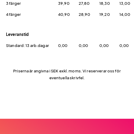
3 färger
39,90
27,80
18,30
13,00
4 färger
40,90
28,90
19,20
14,00
Leveranstid
Standard: 13 arb.dagar
0,00
0,00
0,00
0,00
Priserna är angivna i SEK exkl. moms. Vi reserverar oss för
eventuella skrivfel.