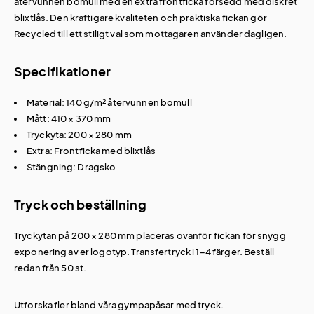
återvunnen bomull med en extra frontficka försedd med diskret
blixtlås. Den kraftigare kvaliteten och praktiska fickan gör
Recycled till ett stiligt val som mottagaren använder dagligen.
Specifikationer
Material: 140 g/m² återvunnen bomull
Mått: 410 × 370 mm
Tryckyta: 200 × 280 mm
Extra: Frontficka med blixtlås
Stängning: Dragsko
Tryck och beställning
Tryckytan på 200 × 280 mm placeras ovanför fickan för snygg
exponering av er logotyp. Transfertryck i 1–4 färger. Beställ
redan från 50 st.
Utforska fler bland våra
gympapåsar med tryck
.