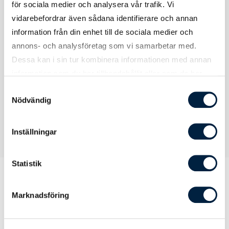
för sociala medier och analysera vår trafik. Vi
Tryck
vidarebefordrar även sådana identifierare och annan
information från din enhet till de sociala medier och
annons- och analysföretag som vi samarbetar med.
Tryckmetod(er)
Transfer
Dessa kan i sin tur kombinera informationen med annan
Tryckyta
200x280 mm
information som du har tillhandahållit eller som de har
samlat in när du har använt deras tjänster.
Samtyckesval
Nödvändig
Inställningar
Statistik
Marknadsföring
Prislista