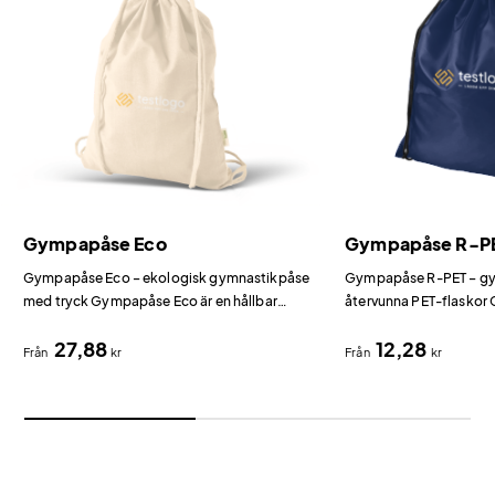
Gympapåse Eco
Gympapåse R-P
Gympapåse Eco – ekologisk gymnastikpåse
Gympapåse R-PET – gy
med tryck Gympapåse Eco är en hållbar
återvunna PET-flaskor
gymnastikpåse i OCS-certifierad ekologisk
en miljömedveten gymn
27,88
12,28
bomull (100 g/m²).
polyester från återvunn
Från
kr
Från
kr