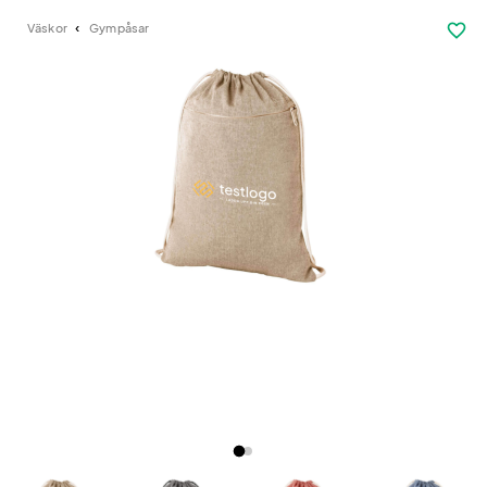
favorite_border
Väskor
Gympåsar