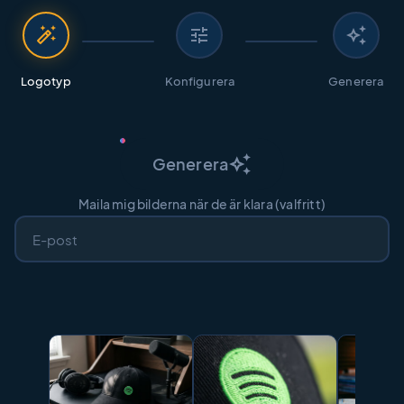
auto_fix_high
tune
auto_awesome
Logotyp
Konfigurera
Generera
auto_awesome
Generera
Maila mig bilderna när de är klara (valfritt)