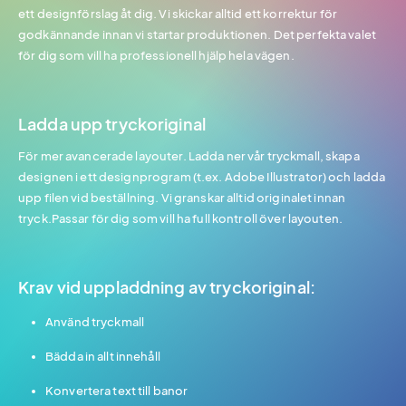
ett designförslag åt dig. Vi skickar alltid ett korrektur för
godkännande innan vi startar produktionen. Det perfekta valet
för dig som vill ha professionell hjälp hela vägen.
Ladda upp tryckoriginal
För mer avancerade layouter. Ladda ner vår tryckmall, skapa
designen i ett designprogram (t.ex. Adobe Illustrator) och ladda
upp filen vid beställning. Vi granskar alltid originalet innan
tryck.Passar för dig som vill ha full kontroll över layouten.
Krav vid uppladdning av tryckoriginal:
Använd tryckmall
Bädda in allt innehåll
Konvertera text till banor