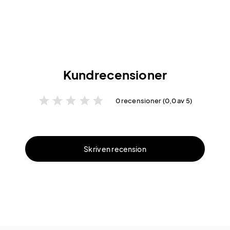
Kundrecensioner
star
star
star
star
star
0 recensioner (0,0 av 5)
Skriv en recension