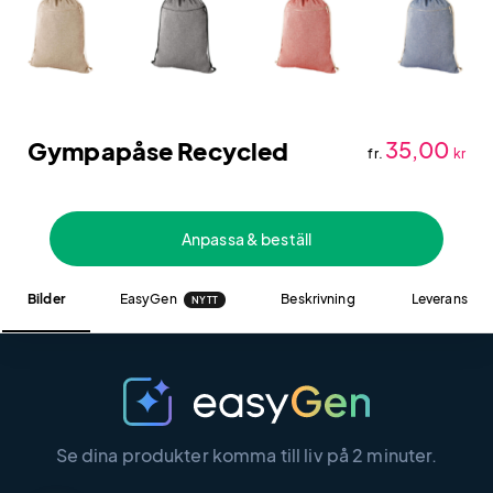
Gympapåse Recycled
35,00
fr.
kr
Anpassa & beställ
Bilder
EasyGen
Beskrivning
Leverans
NYTT
Se dina produkter komma till liv på 2 minuter.