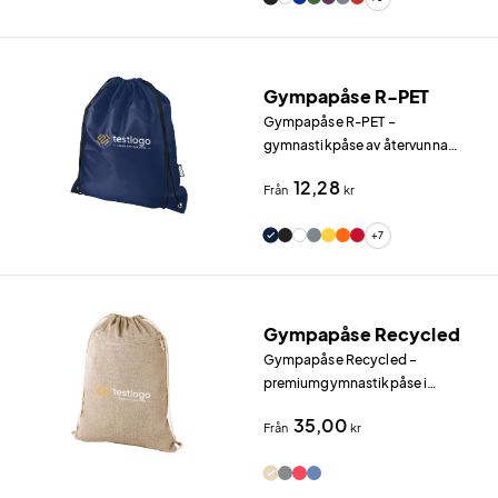
och den smidiga designen.
Gympapåse R-PET
Gympapåse R-PET –
gymnastikpåse av återvunna
PET-flaskor Gympapåse R-PET
12,28
Från
kr
är en miljömedveten
gymnastikpåse i 190T polyester
+7
från återvunna PET-flaskor.
Gympapåse Recycled
Gympapåse Recycled –
premiumgymnastikpåse i
återvunnen bomull Gympapåse
35,00
Från
kr
Recycled är en premiummodell i
140 g/m² återvunnen bomull
med en extra frontficka försedd