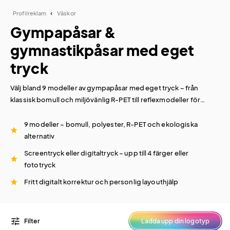
Profilreklam
Väskor
Gympapåsar &
gymnastikpåsar med eget
tryck
Välj bland 9 modeller av gympapåsar med eget tryck – från
klassisk bomull och miljövänlig R-PET till reflexmodeller för
synlighet i mörker. Alla gymnastikpåsar trycks med din logga i
upp till 4 färger eller digitaltryck. Beställ redan från 50 st och
9 modeller – bomull, polyester, R-PET och ekologiska
designa enkelt i vårt logoverktyg.
alternativ
Screentryck eller digitaltryck – upp till 4 färger eller
fototryck
Fritt digitalt korrektur och personlig layouthjälp
tune
Filter
Ladda upp din logotyp