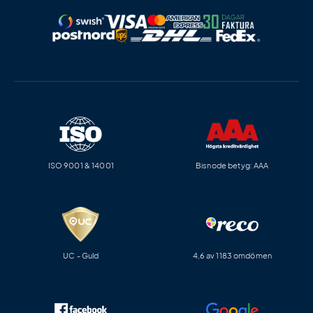
ISO 9001 & 14001
Bisnode betyg: AAA
UC - Guld
4,6 av 1183 omdömen