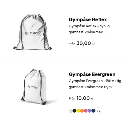
med diskret blixtlås.
Gympåse Reflex
Gympåse Reflex – synlig
gymnastikpåse med
reflexmaterial Gympåse Reflex
30,00
Från
kr
är en gymnastikpåse i polyester
med integrerat reflexmaterial
som gör dig synlig i mörkret.
Gympåse Evergreen
Gympåse Evergreen – lättviktig
gymnastikpåse med tryck
Gympåse Evergreen är en
10,00
Från
kr
lättviktig och prisvärd
gymnastikpåse i 80 g/m² non-
+2
woven-material.