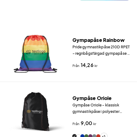
Gympapåse Rainbow
Pride gymnastikpåse 210D RPET
– regnbågsfärgad gympapåse i
hållbart material Gympapåse
14,26
Från
kr
tillverkad av 210D RPET
polyester – det vill säga
återvunnen polyester – med
snören i PP.
Gympåse Oriole
Gympåse Oriole – klassisk
gymnastikpåse i polyester
Gympåse Oriole är vår mest
9,00
Från
kr
populära gymnastikpåse tack
vare det breda färgsortimentet
+5