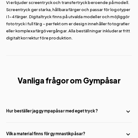
Vi erbjuder screentryck och transfertryck beroende på modell.
Screentryck ger starka, hållbara färger och passar för logotyper
i 1–4 färger. Digitaltryck finns på utvalda modeller och möjliggör
fototryck i full färg – perfekt om er design innehåller fotografier
eller komplexa färgövergångar. Alla beställningar inkluderar fritt
digitalt korrektur före produktion.
Vanliga frågor om Gympåsar
Hur beställer jag gympapåsar med eget tryck?
Välj modell, ladda upp din logga i vårt logoverktyg eller i kassan,
och godkänn korrekturet innan vi startar produktion. Du kan
Vilka material finns för gymnastikpåsar?