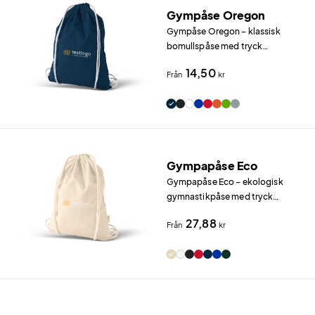
Gympåse Oregon
Gympåse Oregon – klassisk
bomullspåse med tryck
Gympåse Oregon är en klassisk
14,50
Från
kr
gymnastikpåse i 100 g/m²
bomull med dragsko.
Gympapåse Eco
Gympapåse Eco – ekologisk
gymnastikpåse med tryck
Gympapåse Eco är en hållbar
27,88
Från
kr
gymnastikpåse i OCS-
certifierad ekologisk bomull
(100 g/m²).