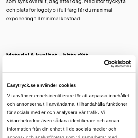
som syns överallt, dag efter dag. Med stor tryckyta
och plats för logotyp i full färg får du maximal
exponering till minimal kostnad.
Material & kvalitet – hitta rätt
gymnastikpåse
Vi erbjuder gympapåsar i flera material för att matcha era behov
och budget:
Easytryck.se använder cookies
Vi använder enhetsidentifierare för att anpassa innehållet
Polyester (210D)
– Lättviktig och slitstark. Finns i upp till 12
och annonserna till användarna, tillhandahålla funktioner
färger. Perfekt som giveaway vid event och mässor.
för sociala medier och analysera vår trafik. Vi
Bomull (100 g/m²)
– Naturlig känsla och klassisk look. PVC-fri
och allergivänlig i naturmodellen.
vidarebefordrar även sådana identifierare och annan
Ekologisk bomull (OCS-certifierad)
– För er som prioriterar
information från din enhet till de sociala medier och
hållbarhet. Tydlig Organic Cotton-etikett på varje påse.
annons- och analysföretag som vi samarbetar med.