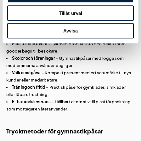
Användningsområden för gympapåsar med
Tillåt urval
tryck
Gympapåsar med tryck fungerar i en rad sammanhang:
Avvisa
Mässor och event
– Fyll med produktinfo och dela ut som
goodie bags till besökare.
Skolor och föreningar
– Gymnastikpåsar med logga som
medlemmarna använder dagligen.
Välkomstgåva
– Kompakt present med ert varumärke till nya
kunder eller medarbetare.
Träning och fritid
– Praktisk påse för gymkläder, simkläder
eller löparutrustning.
E-handelsleverans
– Hållbart alternativ till plastförpackning
som mottagaren återanvänder.
Tryckmetoder för gymnastikpåsar