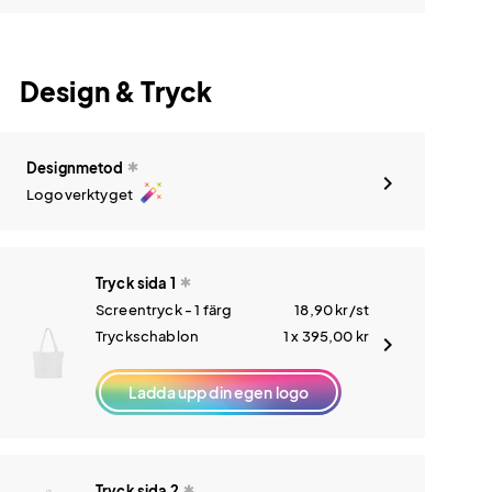
Design & Tryck
Designmetod
auto_fix_high
Logoverktyget
Tryck sida 1
Screentryck - 1 färg
18,90
kr
/st
Tryckschablon
1 x 395,00
kr
Ladda upp din egen logo
Tryck sida 2