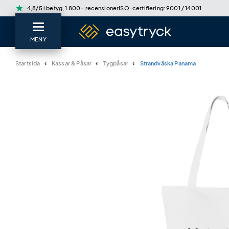
star
4,8/5 i betyg, 1 800+ recensioner
ISO-certifiering: 9001 / 14001
MENY
Startsida
Kassar & Påsar
Tygpåsar
Strandväska Panama