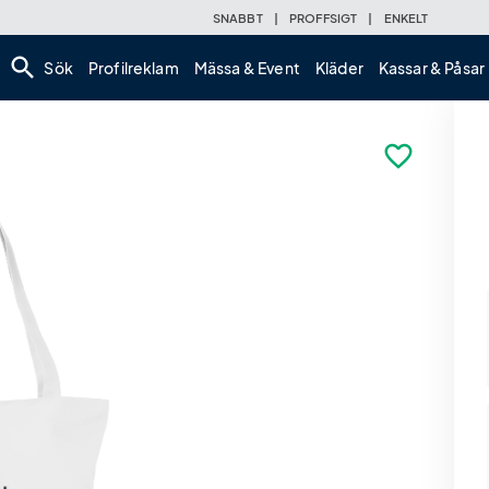
SNABBT
|
PROFFSIGT
|
ENKELT
search
Sök
Profilreklam
Mässa & Event
Kläder
Kassar & Påsar
favorite_border