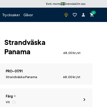
Exkl. moms
Svenska
Om oss
wb_incandescent
favorite_border
person
shopping_cart
Trycksaker
Gåvor
Strandväska
Panama
68,00
kr
/st
PRO-01791
Strandväska Panama
68,00
kr
/st
Färg
Vit