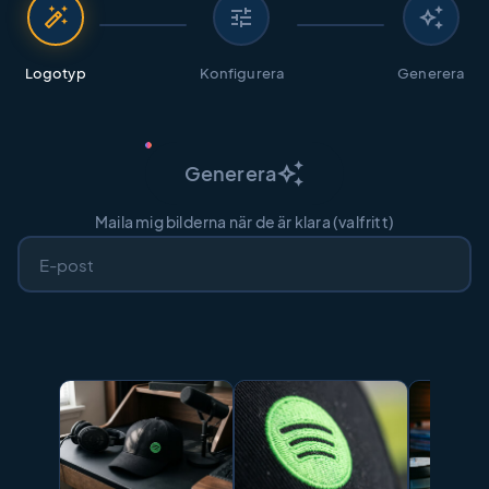
auto_fix_high
tune
auto_awesome
Logotyp
Konfigurera
Generera
auto_awesome
Generera
Maila mig bilderna när de är klara (valfritt)