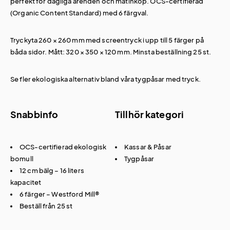
perfekt för dagliga ärenden och matinköp. OCS-certifierad
(Organic Content Standard) med 6 färgval.
Tryckyta 260 × 260 mm med screentryck i upp till 5 färger på
båda sidor. Mått: 320 × 350 × 120 mm. Minsta beställning 25 st.
Se fler ekologiska alternativ bland våra
tygpåsar med tryck
.
Snabbinfo
Tillhör kategori
OCS-certifierad ekologisk
Kassar & Påsar
bomull
Tygpåsar
12 cm bälg – 16 liters
kapacitet
6 färger – Westford Mill®
Beställ från 25 st