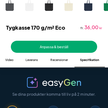
Tygkasse 170 g/m² Eco
36,00
fr.
kr
Anpassa & beställ
Video
Leverans
Recensioner
Specifikation
Se dina produkter komma till liv på 2 minuter.