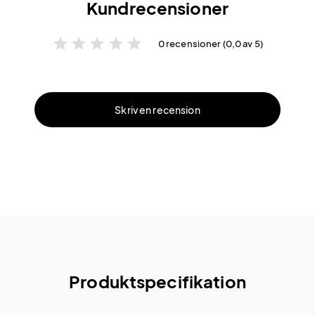
Kundrecensioner
star
star
star
star
star
0 recensioner (0,0 av 5)
Skriv en recension
Produktspecifikation