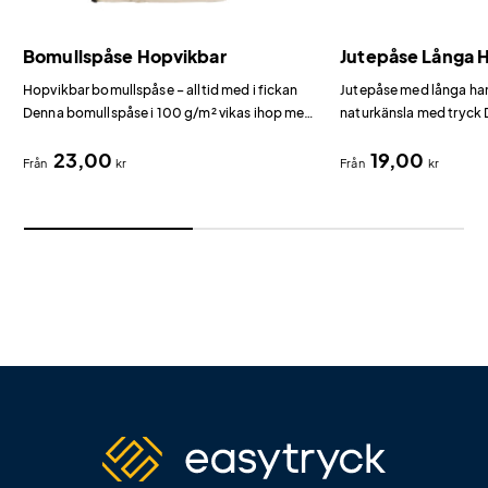
Bomullspåse Hopvikbar
Jutepåse Långa 
Hopvikbar bomullspåse – alltid med i fickan
Jutepåse med långa han
Denna bomullspåse i 100 g/m² vikas ihop med
naturkänsla med tryck 
dragsko och tar knappt någon plats i fickan
g/m² jute med handtag 
23,00
19,00
eller handväskan.
rustik, naturnära känsl
Från
kr
Från
kr
ekologiska varumärken,
hantverksmarknader.