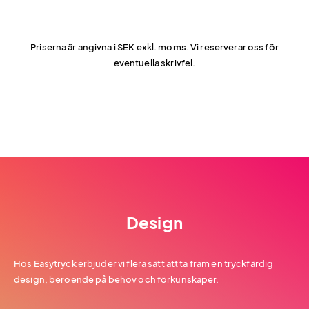
Priserna är angivna i SEK exkl. moms. Vi reserverar oss för
eventuella skrivfel.
Design
Hos Easytryck erbjuder vi flera sätt att ta fram en tryckfärdig
design, beroende på behov och förkunskaper.