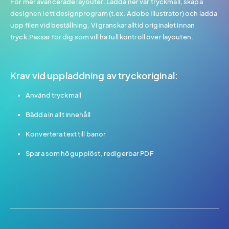
För mer avancerade layouter. Ladda ner vår tryckmall, skapa
designen i ett designprogram (t.ex. Adobe Illustrator) och ladda
upp filen vid beställning. Vi granskar alltid originalet innan
tryck.Passar för dig som vill ha full kontroll över layouten.
Krav vid uppladdning av tryckoriginal:
Använd tryckmall
Bädda in allt innehåll
Konvertera text till banor
Spara som högupplöst, redigerbar PDF