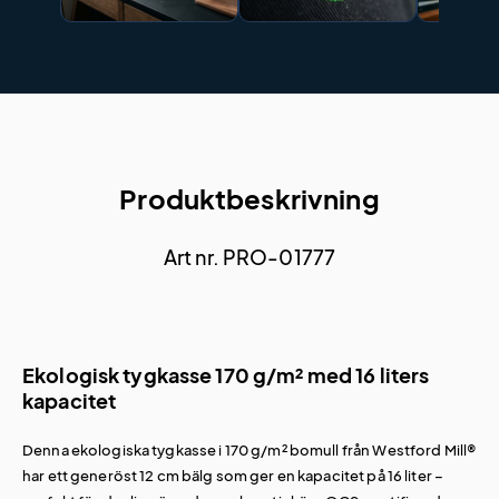
Produktbeskrivning
Art nr. PRO-01777
Ekologisk tygkasse 170 g/m² med 16 liters
kapacitet
Denna ekologiska tygkasse i 170 g/m² bomull från Westford Mill®
har ett generöst 12 cm bälg som ger en kapacitet på 16 liter –