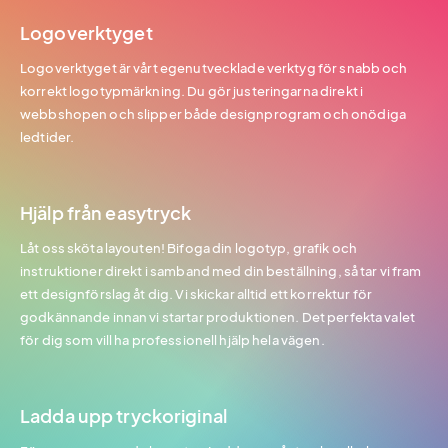
Logoverktyget
Logoverktyget är vårt egenutvecklade verktyg för snabb och
korrekt logotypmärkning. Du gör justeringarna direkt i
webbshopen och slipper både designprogram och onödiga
ledtider.
Hjälp från easytryck
Låt oss sköta layouten! Bifoga din logotyp, grafik och
instruktioner direkt i samband med din beställning, så tar vi fram
ett designförslag åt dig. Vi skickar alltid ett korrektur för
godkännande innan vi startar produktionen. Det perfekta valet
för dig som vill ha professionell hjälp hela vägen.
Ladda upp tryckoriginal