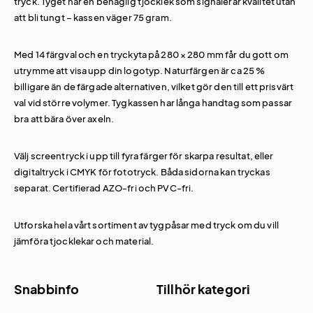
tryck. Tyget har en behaglig tjocklek som signalerar kvalitet utan
att bli tungt – kassen väger 75 gram.
Med 14 färgval och en tryckyta på 280 × 280 mm får du gott om
utrymme att visa upp din logotyp. Naturfärgen är ca 25 %
billigare än de färgade alternativen, vilket gör den till ett prisvärt
val vid större volymer. Tygkassen har långa handtag som passar
bra att bära över axeln.
Välj screentryck i upp till fyra färger för skarpa resultat, eller
digitaltryck i CMYK för fototryck. Båda sidorna kan tryckas
separat. Certifierad AZO-fri och PVC-fri.
Utforska hela vårt sortiment av
tygpåsar med tryck
om du vill
jämföra tjocklekar och material.
Snabbinfo
Tillhör kategori