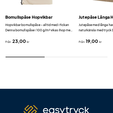
Bomullspåse Hopvikbar
Jutepåse Långa 
Hopvikbar bomullspåse – alltid med i fickan
Jutepåse med långa han
Denna bomullspåse i 100 g/m² vikas ihop med
naturkänsla med tryck 
dragsko och tar knappt någon plats i fickan
g/m² jute med handtag 
23,00
19,00
eller handväskan.
rustik, naturnära känsl
Från
kr
Från
kr
ekologiska varumärken,
hantverksmarknader.