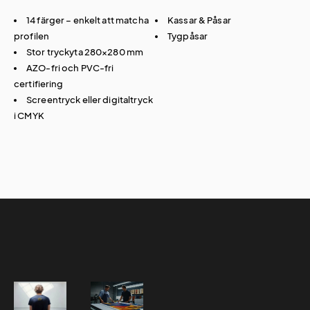
14 färger – enkelt att matcha
Kassar & Påsar
profilen
Tygpåsar
Stor tryckyta 280×280 mm
AZO-fri och PVC-fri
certifiering
Screentryck eller digitaltryck
i CMYK