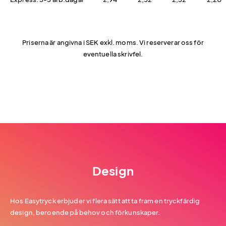
Priserna är angivna i SEK exkl. moms. Vi reserverar oss för
eventuella skrivfel.
Design
Hos Easytryck erbjuder vi flera sätt att ta fram en tryckfärdig
design, beroende på behov och förkunskaper.