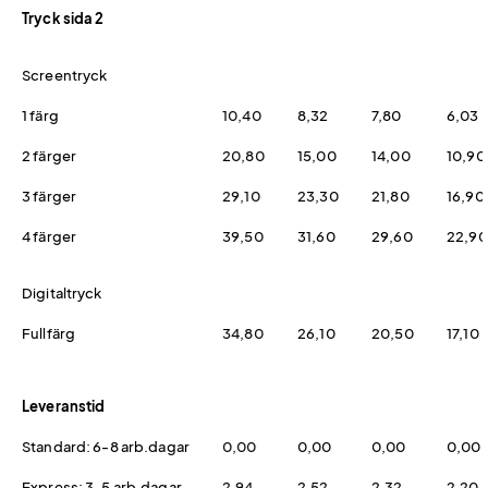
Tryck sida 2
Screentryck
1 färg
10,40
8,32
7,80
6,03
2 färger
20,80
15,00
14,00
10,90
3 färger
29,10
23,30
21,80
16,90
4 färger
39,50
31,60
29,60
22,90
Digitaltryck
Fullfärg
34,80
26,10
20,50
17,10
Leveranstid
Standard: 6-8 arb.dagar
0,00
0,00
0,00
0,00
Express: 3-5 arb.dagar
2,94
2,52
2,32
2,20