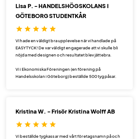
Lisa P. - HANDELSHÖGSKOLANS I
GÖTEBORG STUDENTKÅR
star
star
star
star
star
VI hade en väldigt bra upplevelse när vi handlade på
EASYTYCK! De var väldigt engagerade att vi skulle bli
nöjda med designen och resultatet blev jättebra.
Vi i Ekonomiska Föreningen (en förening på
Handelsskolan i Göteborg) beställde 500 tygpåsar.
Kristina W. - Frisör Kristina Wolff AB
star
star
star
star
star
Vi beställde tygkassar med vårt företagsnamn på och