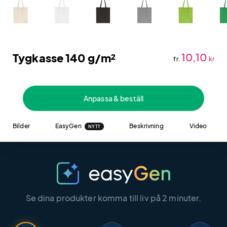
Tygkasse 140 g/m²
10,10
fr.
kr
Anpassa & beställ
Bilder
EasyGen
Beskrivning
Video
NYTT
Se dina produkter komma till liv på 2 minuter.