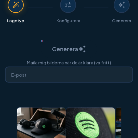
auto_fix_high
tune
auto_awesome
Logotyp
Konfigurera
Generera
auto_awesome
Generera
Maila mig bilderna när de är klara (valfritt)