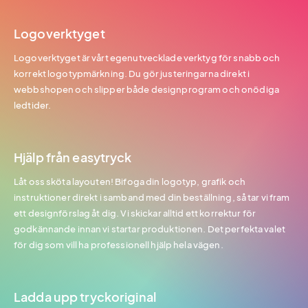
Logoverktyget
Logoverktyget är vårt egenutvecklade verktyg för snabb och
korrekt logotypmärkning. Du gör justeringarna direkt i
webbshopen och slipper både designprogram och onödiga
ledtider.
Hjälp från easytryck
Låt oss sköta layouten! Bifoga din logotyp, grafik och
instruktioner direkt i samband med din beställning, så tar vi fram
ett designförslag åt dig. Vi skickar alltid ett korrektur för
godkännande innan vi startar produktionen. Det perfekta valet
för dig som vill ha professionell hjälp hela vägen.
Ladda upp tryckoriginal