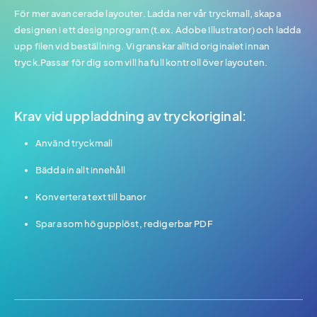
För mer avancerade layouter. Ladda ner vår tryckmall, skapa
designen i ett designprogram (t.ex. Adobe Illustrator) och ladda
upp filen vid beställning. Vi granskar alltid originalet innan
tryck.Passar för dig som vill ha full kontroll över layouten.
Krav vid uppladdning av tryckoriginal:
Använd tryckmall
Bädda in allt innehåll
Konvertera text till banor
Spara som högupplöst, redigerbar PDF