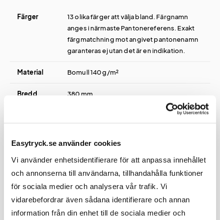
Färger
13 olika färger att välja bland. Färgnamn
anges i närmaste Pantonereferens. Exakt
färgmatchning mot angivet pantonenamn
garanteras ej utan det är en indikation.
Material
Bomull 140 g/m²
Bredd
380 mm
Höjd
420 mm
Vikt
75 gram
Easytryck.se använder cookies
Vi använder enhetsidentifierare för att anpassa innehållet
och annonserna till användarna, tillhandahålla funktioner
för sociala medier och analysera vår trafik. Vi
Tryck
vidarebefordrar även sådana identifierare och annan
information från din enhet till de sociala medier och