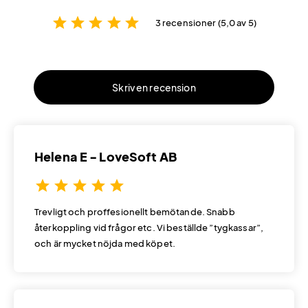
star
star
star
star
star
3 recensioner (5,0 av 5)
Skriv en recension
Helena E - LoveSoft AB
star
star
star
star
star
Trevligt och proffesionellt bemötande. Snabb
återkoppling vid frågor etc. Vi beställde ”tygkassar”,
och är mycket nöjda med köpet.