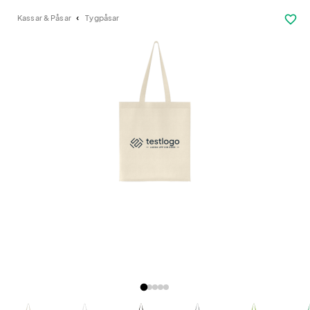
favorite_border
Kassar & Påsar
Tygpåsar