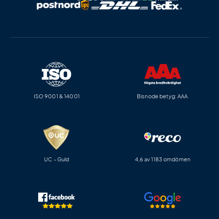
ISO 9001 & 14001
Bisnode betyg: AAA
UC - Guld
4,6 av 1183 omdömen