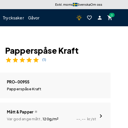
Exkl. moms
Svenska
Om oss
wb_incandescent
favorite_border
person
shopping_cart
Trycksaker
Gåvor
Papperspåse Kraft
star
star
star
star
star
(1)
PRO-00955
Papperspåse Kraft
Mått & Papper
Var god ange mått ,
120g/m²
--,--
kr
/st