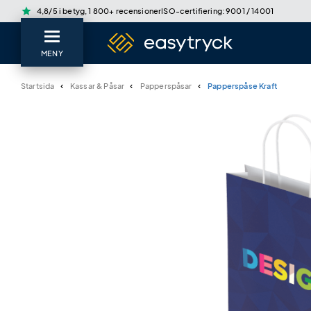
star
4,8/5 i betyg, 1 800+ recensioner
ISO-certifiering: 9001 / 14001
MENY
Startsida
Kassar & Påsar
Papperspåsar
Papperspåse Kraft