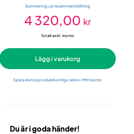
Summering / prissammanställning
4 320,00
kr
Totalt exkl. moms
Lägg i varukorg
Spara denna produktkonfiguration i Mitt konto
Du är i goda händer!