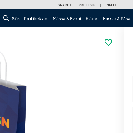
SNABBT
|
PROFFSIGT
|
ENKELT
search
Sök
Profilreklam
Mässa & Event
Kläder
Kassar & Påsar
favorite_border