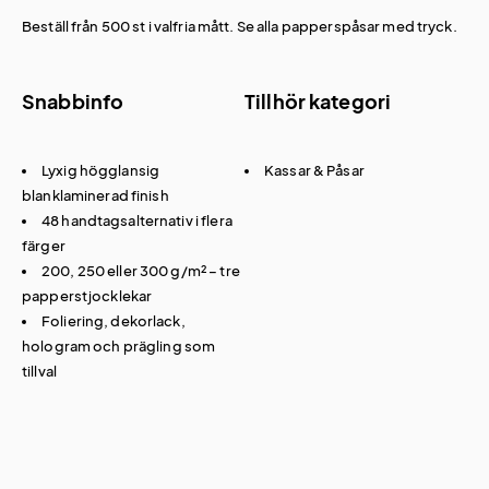
Beställ från 500 st i valfria mått. Se alla
papperspåsar med tryck
.
Snabbinfo
Tillhör kategori
Lyxig högglansig
Kassar & Påsar
blanklaminerad finish
48 handtagsalternativ i flera
färger
200, 250 eller 300 g/m² – tre
papperstjocklekar
Foliering, dekorlack,
hologram och prägling som
tillval