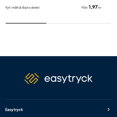
papperskasse med tryck.
1,97
Fyll i mått & få pris direkt
Från
kr
Easytryck