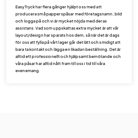
EasyTryck har flera gånger hjälpt oss med att
producera små papperspåsar med företagsnamn, bild
och logga på och vi är mycket nöjda med deras
assistans. Vad som uppskattas extra mycket är att vår
layout/design har sparats hos dem, så när det är dags
för oss att fylla på vårt lager går det lätt och smidigt att
bara ta kontakt och lägga en likadan beställning. Det är
alltid ett professionellt och hjälpsamt bemötande och
våra påsar har alltid nått fram till oss i tid till våra
evenemang.