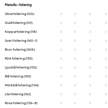
Metallic-foliering
Silverfoliering (120)
close
close
close
clos
Guldfoliering (101)
close
close
close
clos
Kopparfoliering (118)
close
close
close
clos
Svart foliering (160-1)
close
close
close
clos
Brun foliering (161A)
close
close
close
clos
Röd foliering (130)
close
close
close
clos
Ljusblå foliering (152)
close
close
close
clos
Blå foliering (150)
close
close
close
clos
Mörkblå foliering (154)
close
close
close
clos
Lila foliering (162)
close
close
close
clos
Rosa foliering (136-8)
close
close
close
clos