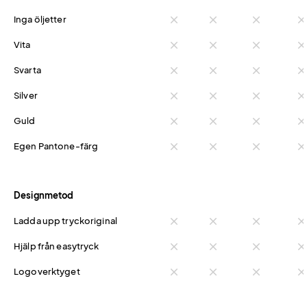
Inga öljetter
close
close
close
clos
Vita
close
close
close
clos
Svarta
close
close
close
clos
Silver
close
close
close
clos
Guld
close
close
close
clos
Egen Pantone-färg
close
close
close
clos
Designmetod
Ladda upp tryckoriginal
close
close
close
clos
Hjälp från easytryck
close
close
close
clos
Logoverktyget
close
close
close
clos