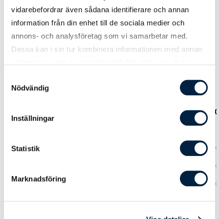
Prislista
vidarebefordrar även sådana identifierare och annan
information från din enhet till de sociala medier och
Priserna uppdateras automatiskt när du knappar
annons- och analysföretag som vi samarbetar med.
in önskade mått på produkten.
Dessa kan i sin tur kombinera informationen med annan
information som du har tillhandahållit eller som de har
samlat in när du har använt deras tjänster.
Samtyckesval
Nödvändig
Antal
500
1000
2000
3
Inställningar
Papperspåse Blank - 200 g/m²
close
close
close
clos
Statistik
Papperspåse Blank - 250 g/m²
close
close
close
clos
Marknadsföring
Papperspåse Blank - 300g/m²
close
close
close
clos
Tryck