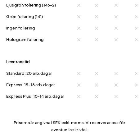
Ljusgrön foliering (146-2)
close
close
close
clos
Grön foliering (141)
close
close
close
clos
Ingen foliering
close
close
close
clos
Hologram foliering
close
close
close
clos
Leveranstid
Standard: 20 arb.dagar
close
close
close
clos
Express: 15-18 arb.dagar
close
close
close
clos
Express Plus: 10-14 arb.dagar
close
close
close
clos
Priserna är angivna i SEK exkl. moms. Vi reserverar oss för
eventuella skrivfel.