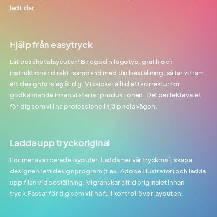
ledtider.
Hjälp från easytryck
Låt oss sköta layouten! Bifoga din logotyp, grafik och
instruktioner direkt i samband med din beställning, så tar vi fram
ett designförslag åt dig. Vi skickar alltid ett korrektur för
godkännande innan vi startar produktionen. Det perfekta valet
för dig som vill ha professionell hjälp hela vägen.
Ladda upp tryckoriginal
För mer avancerade layouter. Ladda ner vår tryckmall, skapa
designen i ett designprogram (t.ex. Adobe Illustrator) och ladda
upp filen vid beställning. Vi granskar alltid originalet innan
tryck.Passar för dig som vill ha full kontroll över layouten.