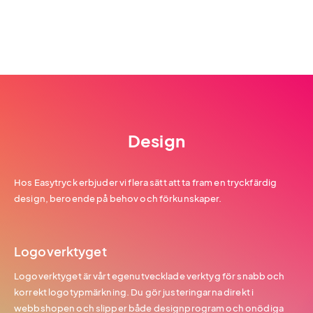
Design
Hos Easytryck erbjuder vi flera sätt att ta fram en tryckfärdig
design, beroende på behov och förkunskaper.
Logoverktyget
Logoverktyget är vårt egenutvecklade verktyg för snabb och
korrekt logotypmärkning. Du gör justeringarna direkt i
webbshopen och slipper både designprogram och onödiga