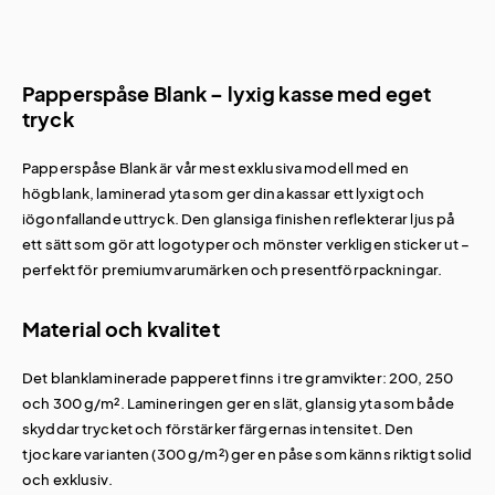
Papperspåse Blank – lyxig kasse med eget
tryck
Papperspåse Blank är vår mest exklusiva modell med en
högblank, laminerad yta som ger dina kassar ett lyxigt och
iögonfallande uttryck. Den glansiga finishen reflekterar ljus på
ett sätt som gör att logotyper och mönster verkligen sticker ut –
perfekt för premiumvarumärken och presentförpackningar.
Material och kvalitet
Det blanklaminerade papperet finns i tre gramvikter: 200, 250
och 300 g/m². Lamineringen ger en slät, glansig yta som både
skyddar trycket och förstärker färgernas intensitet. Den
tjockare varianten (300 g/m²) ger en påse som känns riktigt solid
och exklusiv.