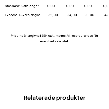
Standard: 5 arb.dagar
0,00
0,00
0,00
0,0
Express: 1-3 arb.dagar
162,00
154,00
151,00
146
Priserna är angivna i SEK exkl. moms. Vi reserverar oss för
eventuella skrivfel.
Relaterade produkter