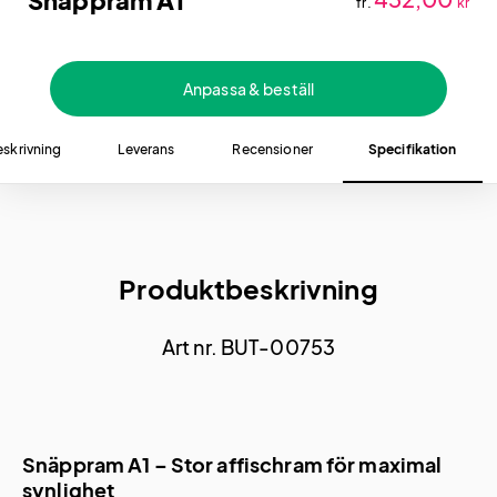
Snäppram A1
fr.
kr
Anpassa & beställ
eskrivning
Leverans
Recensioner
Specifikation
Produktbeskrivning
Art nr. BUT-00753
Snäppram A1 – Stor affischram för maximal
synlighet