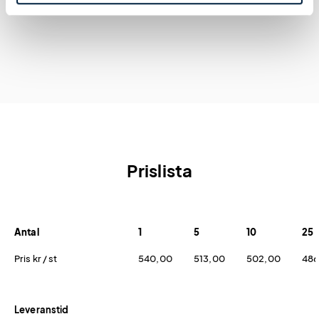
Prislista
Antal
1
5
10
25
Pris kr / st
540,00
513,00
502,00
486
Leveranstid