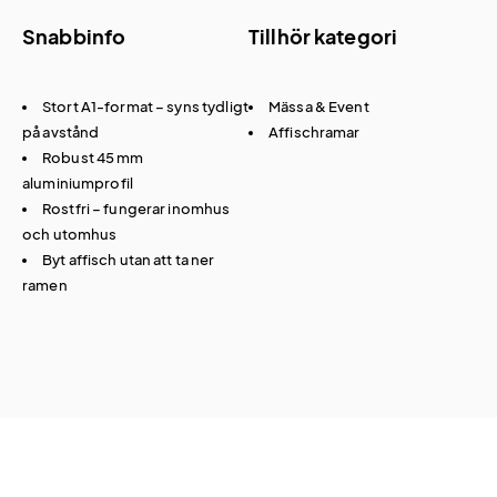
Snabbinfo
Tillhör kategori
Stort A1-format – syns tydligt
Mässa & Event
på avstånd
Affischramar
Robust 45 mm
aluminiumprofil
Rostfri – fungerar inomhus
och utomhus
Byt affisch utan att ta ner
ramen