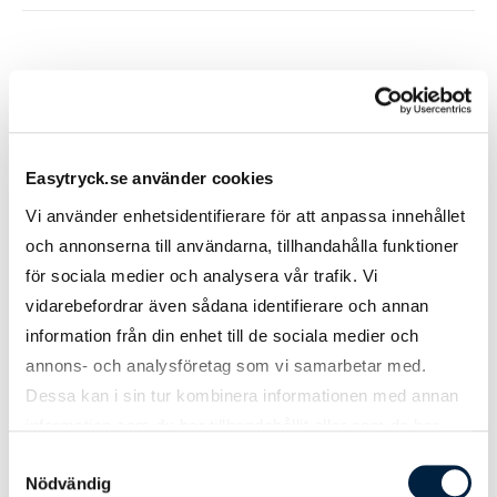
Easytryck.se använder cookies
Vi använder enhetsidentifierare för att anpassa innehållet
Kundrecensioner
och annonserna till användarna, tillhandahålla funktioner
för sociala medier och analysera vår trafik. Vi
star
star
star
star
star
0 recensioner (0,0 av 5)
vidarebefordrar även sådana identifierare och annan
information från din enhet till de sociala medier och
annons- och analysföretag som vi samarbetar med.
Dessa kan i sin tur kombinera informationen med annan
Skriv en recension
information som du har tillhandahållit eller som de har
samlat in när du har använt deras tjänster.
Samtyckesval
Nödvändig