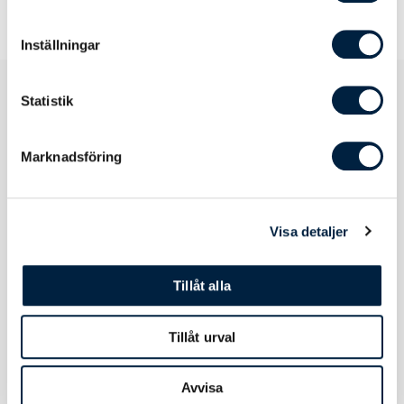
Inställningar
Statistik
Produktspecifikation
Marknadsföring
Tryck
Visa detaljer
Tillåt alla
Att tänka
OBS! Snäppramens kanter täcker ca. 5 mm
på
av affischens yta för att hålla affischen på
Tillåt urval
plats. Lägg därför ingen text eller andra
detaljer som måste synas för nära
affischens ytterkanter.
Avvisa