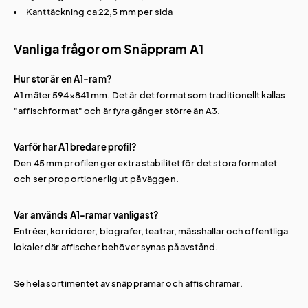
Kanttäckning ca 22,5 mm per sida
Vanliga frågor om Snäppram A1
Hur stor är en A1-ram?
A1 mäter 594×841 mm. Det är det format som traditionellt kallas
"affischformat" och är fyra gånger större än A3.
Varför har A1 bredare profil?
Den 45 mm profilen ger extra stabilitet för det stora formatet
och ser proportionerlig ut på väggen.
Var används A1-ramar vanligast?
Entréer, korridorer, biografer, teatrar, mässhallar och offentliga
lokaler där affischer behöver synas på avstånd.
Se hela sortimentet av
snäppramar och affischramar
.