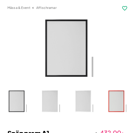
favorite_border
Mässa & Event
Affischramar
432,00