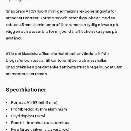
Snäppram A1 (594×841 mm) ger maximal exponeringsyta för
affischer i entréer, korridorer och offentliga lokaler. Med en
robust 45 mm aluminiumprofil har ramen en tydlig närvaro på
väggen och passar bra för miljöer där affischen ska synas på
avstånd.
A1 är det klassiska affischformatet och används i allt från
biografer och teatrar till kontorsmiljöer och mässhallar.
Snäpptekniken gör det enkelt att byta affisch regelbundet utan
att montera ner ramen.
Specifikationer
Format: A1 (594×841 mm)
Profilbredd: 45 mm aluminium
Skyddsplast i akryl
Rostfri – inomhus och utomhus
Fyra färger: silver, vit, svart, röd