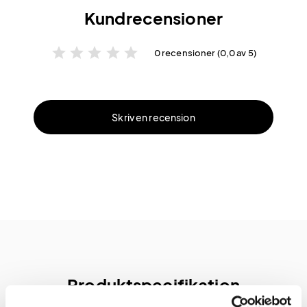
Kundrecensioner
star
star
star
star
star
0 recensioner (0,0 av 5)
Skriv en recension
Produktspecifikation