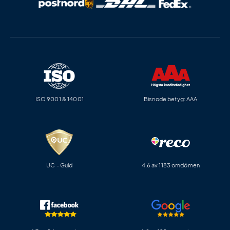
ISO 9001 & 14001
Bisnode betyg: AAA
UC - Guld
4,6 av 1183 omdömen