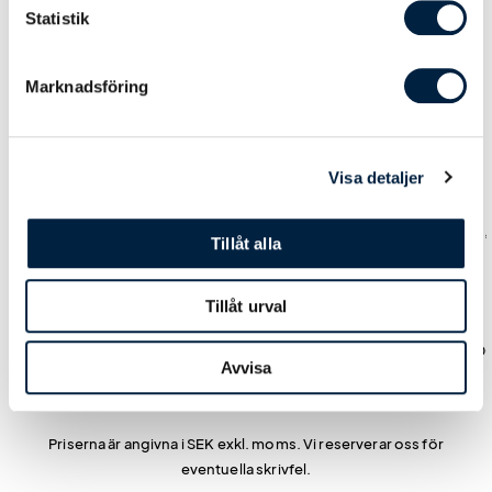
Statistik
Marknadsföring
Prislista
Visa detaljer
Antal
1
3
10
25
Pris kr / st
495,00
470,00
446,00
421
Tillåt alla
Tillåt urval
Leveranstid
Standard: 5 arb.dagar
0,00
0,00
0,00
0,0
Avvisa
Priserna är angivna i SEK exkl. moms. Vi reserverar oss för
eventuella skrivfel.