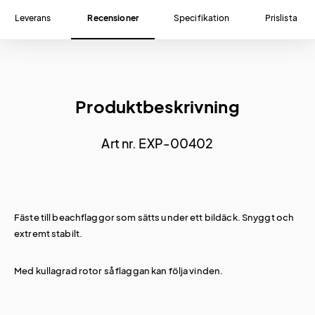
Leverans
Recensioner
Specifikation
Prislista
Produktbeskrivning
Art nr. EXP-00402
Fäste till beachflaggor som sätts under ett bildäck. Snyggt och
extremt stabilt.
Med kullagrad rotor så flaggan kan följa vinden.