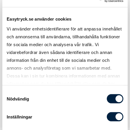
Material, Mått & Vikt
Easytryck.se använder cookies
Vi använder enhetsidentifierare för att anpassa innehållet
och annonserna till användarna, tillhandahålla funktioner
Material
Stål
för sociala medier och analysera vår trafik. Vi
Längd
5 cm
vidarebefordrar även sådana identifierare och annan
information från din enhet till de sociala medier och
Bredd
20 cm
annons- och analysföretag som vi samarbetar med.
Dessa kan i sin tur kombinera informationen med annan
Höjd
10 cm
information som du har tillhandahållit eller som de har
samlat in när du har använt deras tjänster.
Samtyckesval
Nödvändig
Inställningar