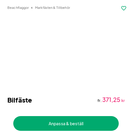
favorite_border
Beachflaggor
Markfästen & Tillbehör
Bilfäste
371,25
fr.
kr
Anpassa & beställ