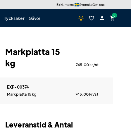
Exkl. moms
Svenska
Om oss
wb_incandescent
favorite_border
person
shopping_cart
Trycksaker
Gåvor
Markplatta 15
kg
745,00
kr
/st
EXP-00374
Markplatta 15 kg
745,00
kr
/st
Leveranstid & Antal