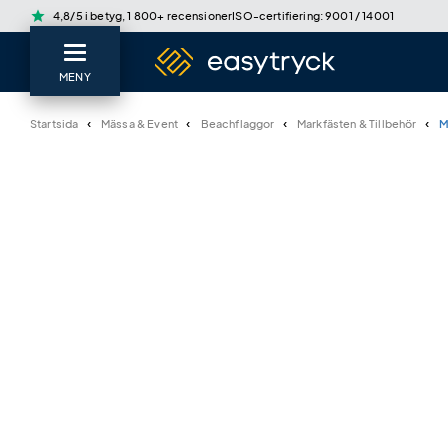
star
4,8/5 i betyg, 1 800+ recensioner
ISO-certifiering: 9001 / 14001
MENY
Startsida
Mässa & Event
Beachflaggor
Markfästen & Tillbehör
M