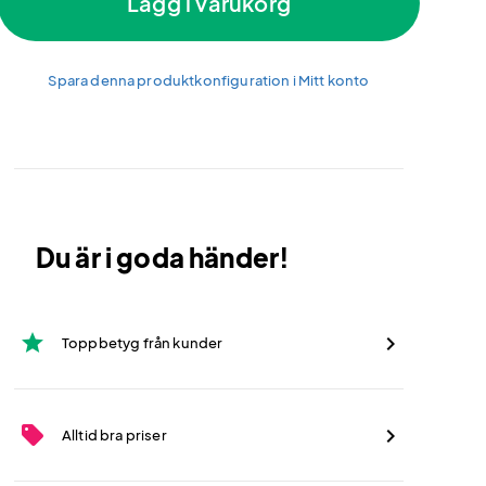
Lägg i varukorg
Spara denna produktkonfiguration i Mitt konto
Du är i goda händer!
star
Toppbetyg från kunder
sell
Alltid bra priser