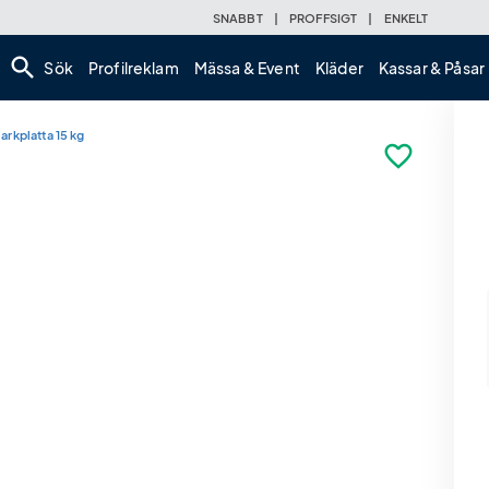
SNABBT
|
PROFFSIGT
|
ENKELT
search
Sök
Profilreklam
Mässa & Event
Kläder
Kassar & Påsar
arkplatta 15 kg
favorite_border