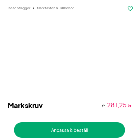
favorite_border
Beachflaggor
Markfästen & Tillbehör
Markskruv
281,25
fr.
kr
Anpassa & beställ