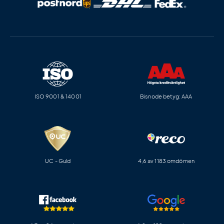
ISO 9001 & 14001
Bisnode betyg: AAA
UC - Guld
4,6 av 1183 omdömen