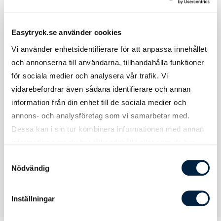
Material, Mått & Vikt
Easytryck.se använder cookies
Vi använder enhetsidentifierare för att anpassa innehållet
och annonserna till användarna, tillhandahålla funktioner
Material
Stål
för sociala medier och analysera vår trafik. Vi
Längd
55 cm
vidarebefordrar även sådana identifierare och annan
information från din enhet till de sociala medier och
Bredd
5,5 cm
annons- och analysföretag som vi samarbetar med.
Dessa kan i sin tur kombinera informationen med annan
Tjocklek
5,5 cm
information som du har tillhandahållit eller som de har
samlat in när du har använt deras tjänster.
Samtyckesval
Nödvändig
Inställningar