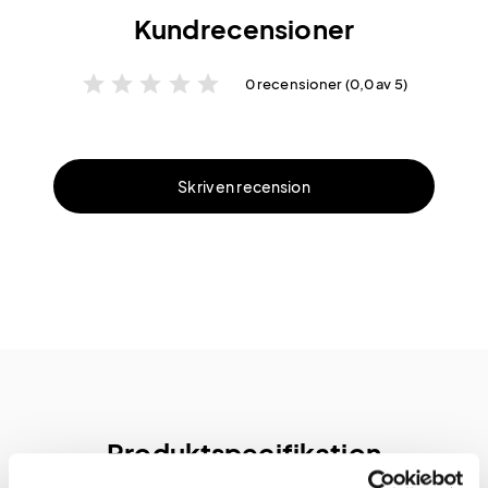
Kundrecensioner
star
star
star
star
star
0 recensioner (0,0 av 5)
Skriv en recension
Produktspecifikation