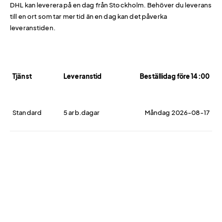
DHL kan leverera på en dag från Stockholm. Behöver du leverans
till en ort som tar mer tid än en dag kan det påverka
leveranstiden.
Tjänst
Leveranstid
Beställidag före 14:00
Standard
5 arb.dagar
Måndag 2026-08-17