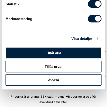
Statistik
Marknadsföring
Prislista
Visa detaljer
Antal
1
3
10
25
Pris kr / st
375,00
356,00
338,00
319
Tillåt alla
Tillåt urval
Leveranstid
Standard: 5 arb.dagar
0,00
0,00
0,00
0,0
Avvisa
Priserna är angivna i SEK exkl. moms. Vi reserverar oss för
eventuella skrivfel.