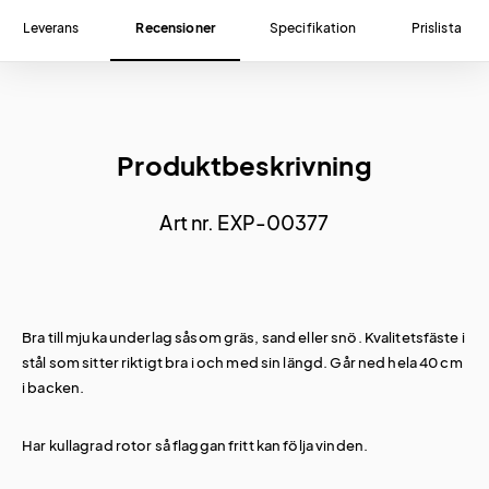
Leverans
Recensioner
Specifikation
Prislista
Produktbeskrivning
Art nr. EXP-00377
Bra till mjuka underlag såsom gräs, sand eller snö. Kvalitetsfäste i
stål som sitter riktigt bra i och med sin längd. Går ned hela 40 cm
i backen.
Har kullagrad rotor så flaggan fritt kan följa vinden.