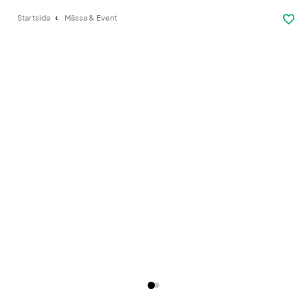
favorite_border
Startsida
Mässa & Event