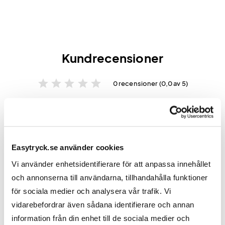
Kundrecensioner
star
star
star
star
star
0 recensioner (0,0 av 5)
Skriv en recension
Easytryck.se använder cookies
Vi använder enhetsidentifierare för att anpassa innehållet
och annonserna till användarna, tillhandahålla funktioner
för sociala medier och analysera vår trafik. Vi
vidarebefordrar även sådana identifierare och annan
information från din enhet till de sociala medier och