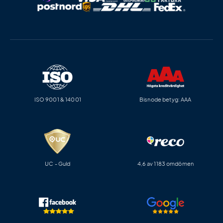
ISO 9001 & 14001
Bisnode betyg: AAA
UC - Guld
4,6 av 1183 omdömen