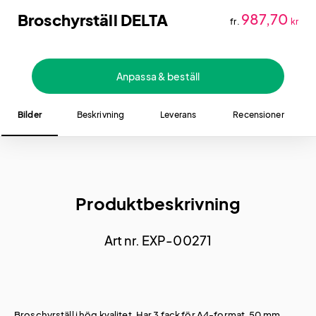
Broschyrställ DELTA
987,70
fr.
kr
Anpassa & beställ
Bilder
Beskrivning
Leverans
Recensioner
Produktbeskrivning
Art nr. EXP-00271
Broschyrställ i hög kvalitet. Har 3 fack för A4-format, 50 mm