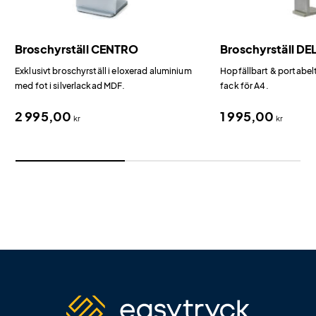
Broschyrställ CENTRO
Broschyrställ D
Exklusivt broschyrställ i eloxerad aluminium
Hopfällbart & portabelt
med fot i silverlackad MDF.
fack för A4.
2 995,00
1 995,00
kr
kr