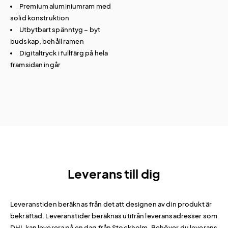
Premium aluminiumram med
solid konstruktion
Utbytbart spänntyg – byt
budskap, behåll ramen
Digitaltryck i fullfärg på hela
framsidan ingår
Leverans till dig
Leveranstiden beräknas från det att designen av din produkt är
bekräftad. Leveranstider beräknas utifrån leveransadresser som
DHL kan leverera på en dag från Stockholm. Behöver du leverans