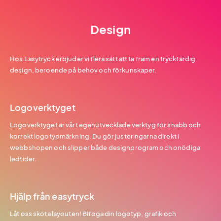
Design
Hos Easytryck erbjuder vi flera sätt att ta fram en tryckfärdig
design, beroende på behov och förkunskaper.
Logoverktyget
Logoverktyget är vårt egenutvecklade verktyg för snabb och
korrekt logotypmärkning. Du gör justeringarna direkt i
webbshopen och slipper både designprogram och onödiga
ledtider.
Hjälp från easytryck
Låt oss sköta layouten! Bifoga din logotyp, grafik och