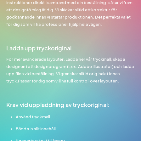
instruktioner direkt i samband med din beställning, så tar vi fram
ett designförslag åt dig. Vi skickar alltid ett korrektur för
godkännande innan vi startar produktionen. Det perfekta valet
för dig som vill ha professionell hjälp hela vägen.
Ladda upp tryckoriginal
För mer avancerade layouter. Ladda ner vår tryckmall, skapa
designen i ett designprogram (t.ex. Adobe Illustrator) och ladda
upp filen vid beställning. Vi granskar alltid originalet innan
tryck.Passar för dig som vill ha full kontroll över layouten.
Krav vid uppladdning av tryckoriginal:
Använd tryckmall
Bädda in allt innehåll
Konvertera text till banor