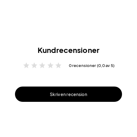
Kundrecensioner
star
star
star
star
star
0 recensioner (0,0 av 5)
Skriv en recension