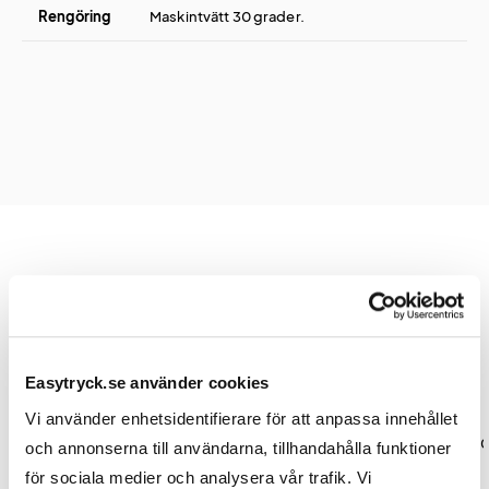
Rengöring
Maskintvätt 30 grader.
Prislista
Easytryck.se använder cookies
Antal
1
3
5
Vi använder enhetsidentifierare för att anpassa innehållet
Pris kr / st
4 395,00
3 955,00
3 735,
och annonserna till användarna, tillhandahålla funktioner
för sociala medier och analysera vår trafik. Vi