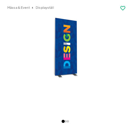
favorite_border
Mässa & Event
Displayställ