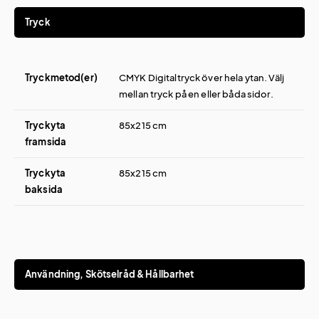
Tryck
Tryckmetod(er)
CMYK Digitaltryck över hela ytan. Välj
mellan tryck på en eller båda sidor.
Tryckyta
85x215 cm
framsida
Tryckyta
85x215 cm
baksida
Användning, Skötselråd & Hållbarhet