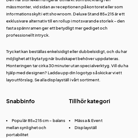
mässmonter, vid sidan av receptionen på kontoret eller som
informationsskylt i ett showroom. Deluxe Stand 85×215 är ett
exklusivare alternativ till en rollup i motsvarande storlek – den
fasta spännramen ger ett betydligt mer gediget och
professionellt intryck.
Trycket kan beställas enkelsidigt eller dubbelsidigt, och du har
möjlighet att byta tyg när budskapet behöver uppdateras.
Monteringen tar cirka 30 minuter utan specialverktyg. Vill du ha
hjälp med designen? Ladda upp din logotyp så skickar vi ett
layoutförslag. Se alla
displayställ
i vårt sortiment.
Snabbinfo
Tillhör kategori
Populär 85×215 cm – balans
Mässa & Event
mellan synlighet och
Displayställ
portabilitet