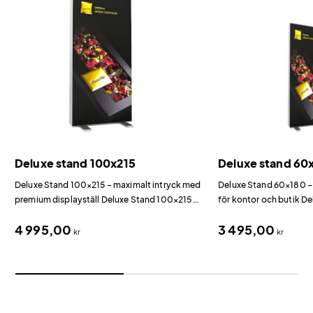
Deluxe stand 100x215
Deluxe stand 60
Deluxe Stand 100×215 – maximalt intryck med
Deluxe Stand 60×180 –
premium displayställ Deluxe Stand 100×215 är
för kontor och butik D
vårt största premiumdisplayställ och levererar
ett kompakt displaystä
4 995,00
3 495,00
maximal exponeringsyta i ett exklusivt format.
varje detalj.
kr
kr