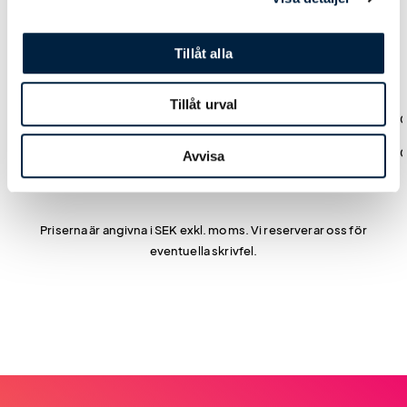
Leveranstid
Tillåt alla
Standard: 15 arb.dagar
0,00
0,00
0,00
Tillåt urval
Express: 10-13 arb.dagar
995,00
697,00
498,0
Express Plus: 5-9 arb.dagar
1 995,00
1 395,00
998,0
Avvisa
Priserna är angivna i SEK exkl. moms. Vi reserverar oss för
eventuella skrivfel.