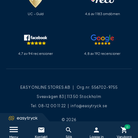
UC - Guld
4,6 av 1183 omdömen
4,7 av 94 recensioner
4,8 av 192 recensioner
EASY ONLINE STORES AB | Org.nr. 556702-9755
Sveavägen 83 | 113 50 Stockholm
Tel. 08-12 00 11 22 |
info@easytryck.se
© 2026
email
search
person
shopping_cart
Kontakta oss / FAQ
close
Meny