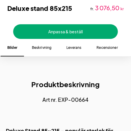
Deluxe stand 85x215
3 076,50
fr.
kr
Anpassa & beställ
Bilder
Beskrivning
Leverans
Recensioner
Produktbeskrivning
Art nr. EXP-00664
Deluxe Stand 85×215 – populär storlek för