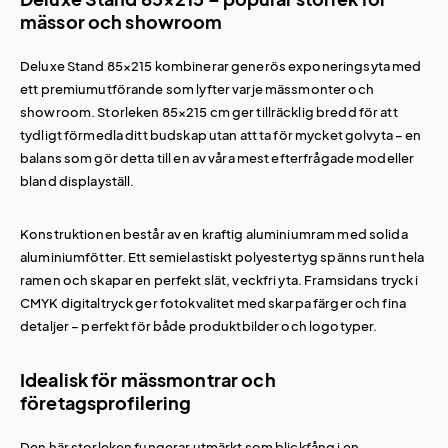
mässor och showroom
Deluxe Stand 85×215 kombinerar generös exponeringsyta med
ett premiumutförande som lyfter varje mässmonter och
showroom. Storleken 85×215 cm ger tillräcklig bredd för att
tydligt förmedla ditt budskap utan att ta för mycket golvyta – en
balans som gör detta till en av våra mest efterfrågade modeller
bland displayställ.
Konstruktionen består av en kraftig aluminiumram med solida
aluminiumfötter. Ett semielastiskt polyestertyg spänns runt hela
ramen och skapar en perfekt slät, veckfri yta. Framsidans tryck i
CMYK digitaltryck ger fotokvalitet med skarpa färger och fina
detaljer – perfekt för både produktbilder och logotyper.
Idealisk för mässmontrar och
företagsprofilering
Den här storleken fungerar utmärkt som blickfång i en