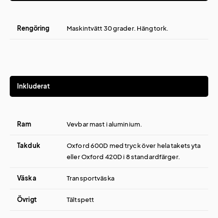
Rengöring
Maskintvätt 30 grader. Hängtork.
Inkluderat
Ram
Vevbar mast i aluminium.
Takduk
Oxford 600D med tryck över hela takets yta
eller Oxford 420D i 8 standardfärger.
Väska
Transportväska
Övrigt
Tältspett