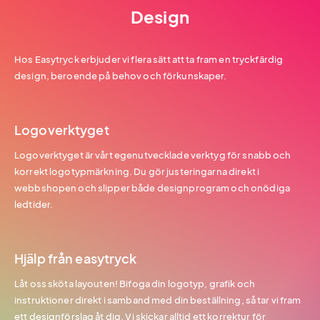
Design
Hos Easytryck erbjuder vi flera sätt att ta fram en tryckfärdig
design, beroende på behov och förkunskaper.
Logoverktyget
Logoverktyget är vårt egenutvecklade verktyg för snabb och
korrekt logotypmärkning. Du gör justeringarna direkt i
webbshopen och slipper både designprogram och onödiga
ledtider.
Hjälp från easytryck
Låt oss sköta layouten! Bifoga din logotyp, grafik och
instruktioner direkt i samband med din beställning, så tar vi fram
ett designförslag åt dig. Vi skickar alltid ett korrektur för