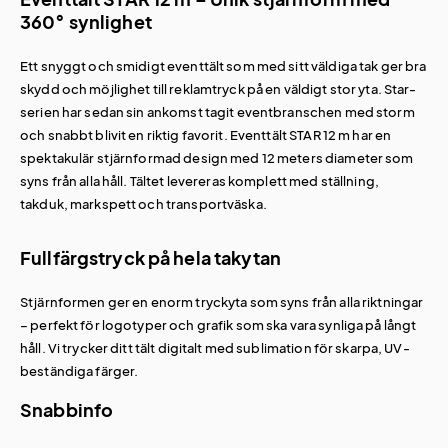
360° synlighet
Ett snyggt och smidigt eventtält som med sitt väldiga tak ger bra
skydd och möjlighet till reklamtryck på en väldigt stor yta. Star-
serien har sedan sin ankomst tagit eventbranschen med storm
och snabbt blivit en riktig favorit. Eventtält STAR 12 m har en
spektakulär stjärnformad design med 12 meters diameter som
syns från alla håll. Tältet levereras komplett med ställning,
takduk, markspett och transportväska.
Fullfärgstryck på hela takytan
Stjärnformen ger en enorm tryckyta som syns från alla riktningar
– perfekt för logotyper och grafik som ska vara synliga på långt
håll. Vi trycker ditt tält digitalt med sublimation för skarpa, UV-
beständiga färger.
Snabbinfo