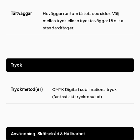
Tältväggar
Heväggar runtom tältets sex sidor. Välj
mellan tryck eller otryckta väggar i 8 olika
standardfärger.
Tryck
Tryckmetod(er)
CMYK Digitalt sublimations tryck
(fantastiskt tryckresultat)
Användning, Skötselråd & Hållbarhet