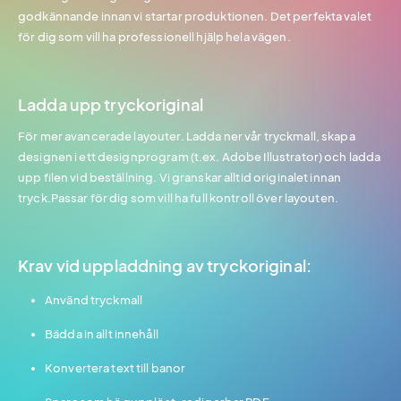
godkännande innan vi startar produktionen. Det perfekta valet
för dig som vill ha professionell hjälp hela vägen.
Ladda upp tryckoriginal
För mer avancerade layouter. Ladda ner vår tryckmall, skapa
designen i ett designprogram (t.ex. Adobe Illustrator) och ladda
upp filen vid beställning. Vi granskar alltid originalet innan
tryck.Passar för dig som vill ha full kontroll över layouten.
Krav vid uppladdning av tryckoriginal:
Använd tryckmall
Bädda in allt innehåll
Konvertera text till banor