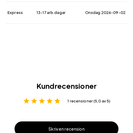
Express
13-17 arb.dagar
Onsdag 2026-09-02
Kundrecensioner
star
star
star
star
star
1 recensioner (5,0 av 5)
Skriv en recension