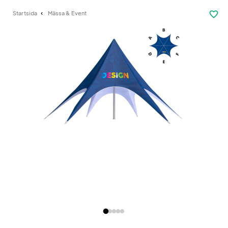
favorite_border
Startsida
Mässa & Event