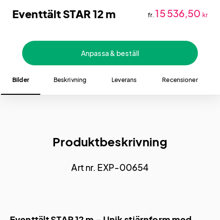
Eventtält STAR 12 m
15 536,50
fr.
kr
Anpassa & beställ
Bilder
Beskrivning
Leverans
Recensioner
Produktbeskrivning
Art nr. EXP-00654
Eventtält STAR 12 m – Unik stjärnform med