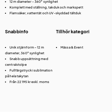
12 m diameter – 360° synlighet
Komplett med ställning, takduk och markspett
Flamsäker, vattentät och UV-skyddad tältduk
Snabbinfo
Tillhör kategori
Unik stjärnform – 12 m
Mässa & Event
diameter, 360° synlighet
Snabb uppsättning med
centralstolpe
Fullfärgstryck i sublimation
på hela takytan
Från 22 195 kr exkl. moms