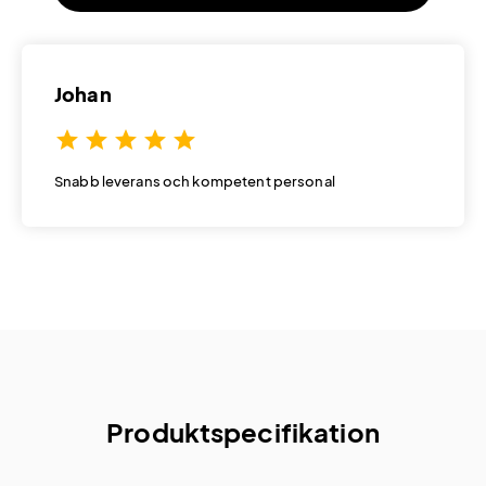
Johan
star
star
star
star
star
Snabb leverans och kompetent personal
Produktspecifikation