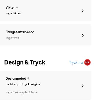
Vikter
Inga vikter
Övriga tälttillbehör
Inget valt
Design & Tryck
Tryckmall
Designmetod
Ladda upp tryckoriginal
Inga filer uppladdade