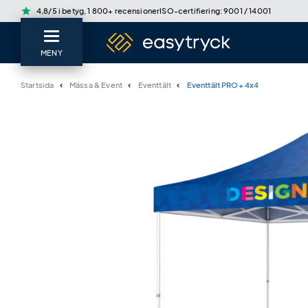
star
4,8/5 i betyg, 1 800+ recensioner
ISO-certifiering: 9001 / 14001
MENY
Startsida
Mässa & Event
Eventtält
Eventtält PRO+ 4x4