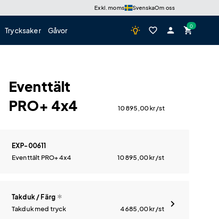
Exkl. moms
Svenska
Om oss
wb_incandescent
favorite_border
person
shopping_cart
Trycksaker
Gåvor
Eventtält
PRO+ 4x4
10 895,00
kr
/st
EXP-00611
Eventtält PRO+ 4x4
10 895,00
kr
/st
Takduk / Färg
Takduk med tryck
4 685,00
kr
/st