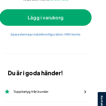
Lägg i varukorg
Spara denna produktkonfiguration i Mitt konto
Du är i goda händer!
star
Toppbetyg från kunder