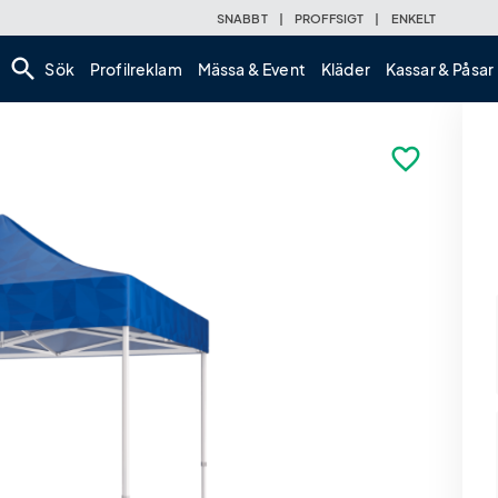
SNABBT
|
PROFFSIGT
|
ENKELT
search
Sök
Profilreklam
Mässa & Event
Kläder
Kassar & Påsar
favorite_border