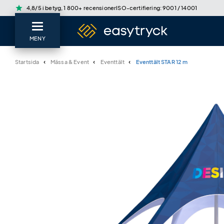
star
4,8/5 i betyg, 1 800+ recensioner
ISO-certifiering: 9001 / 14001
MENY
Startsida
Mässa & Event
Eventtält
Eventtält STAR 12 m