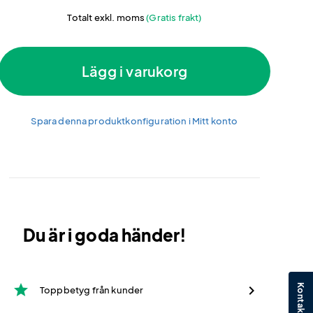
Totalt exkl. moms
(Gratis frakt)
Lägg i varukorg
Spara denna produktkonfiguration i Mitt konto
Du är i goda händer!
star
Toppbetyg från kunder