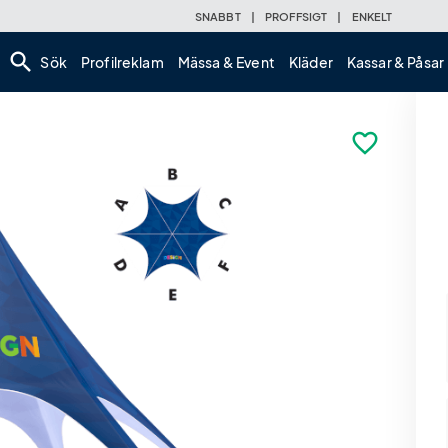
SNABBT
|
PROFFSIGT
|
ENKELT
search
Sök
Profilreklam
Mässa & Event
Kläder
Kassar & Påsar
favorite_border