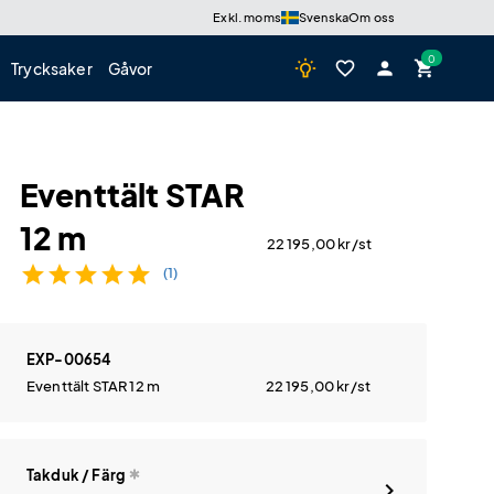
Exkl. moms
Svenska
Om oss
wb_incandescent
favorite_border
person
shopping_cart
Trycksaker
Gåvor
Eventtält STAR
12 m
22 195,00
kr
/st
star
star
star
star
star
(1)
EXP-00654
Eventtält STAR 12 m
22 195,00
kr
/st
Takduk / Färg