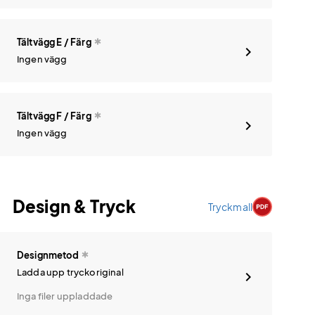
Tältvägg E / Färg
Ingen vägg
Tältvägg F / Färg
Ingen vägg
Design & Tryck
Tryckmall
Designmetod
Ladda upp tryckoriginal
Inga filer uppladdade