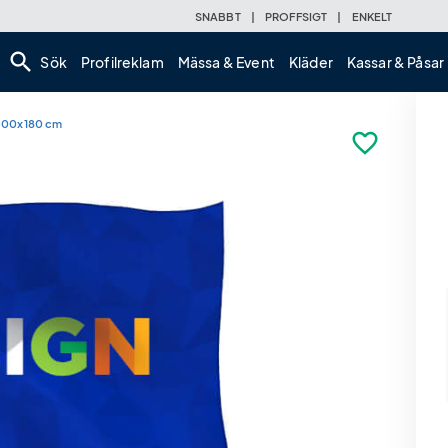
SNABBT
|
PROFFSIGT
|
ENKELT
search
Sök
Profilreklam
Mässa & Event
Kläder
Kassar & Påsar
300x180 cm
favorite_border