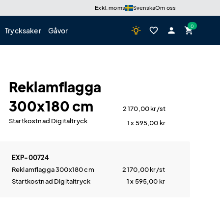
Exkl. moms
Svenska
Om oss
wb_incandescent
favorite_border
person
shopping_cart
Trycksaker
Gåvor
Reklamflagga
300x180 cm
2 170,00
kr
/st
Startkostnad Digitaltryck
1 x 595,00
kr
EXP-00724
Reklamflagga 300x180 cm
2 170,00
kr
/st
Startkostnad Digitaltryck
1 x 595,00
kr