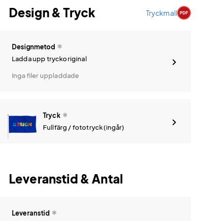
Design & Tryck
Tryckmall
Designmetod
Ladda upp tryckoriginal
Inga filer uppladdade
Tryck
Fullfärg / fototryck (ingår)
Leveranstid & Antal
Leveranstid