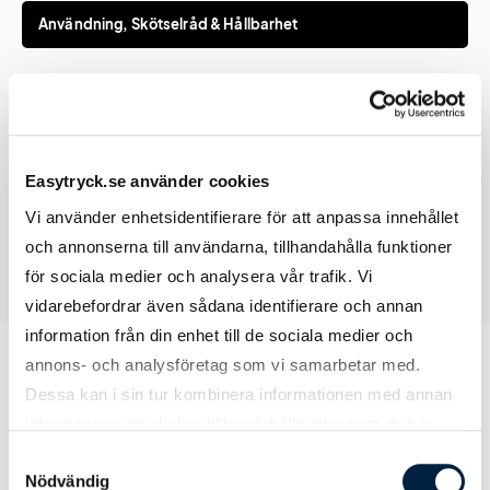
Användning, Skötselråd & Hållbarhet
Rengöring
Maskintvätt 30 grader. Vänd duken ut-och-
in. Hängtorka.
Easytryck.se använder cookies
Vi använder enhetsidentifierare för att anpassa innehållet
och annonserna till användarna, tillhandahålla funktioner
för sociala medier och analysera vår trafik. Vi
vidarebefordrar även sådana identifierare och annan
information från din enhet till de sociala medier och
annons- och analysföretag som vi samarbetar med.
Dessa kan i sin tur kombinera informationen med annan
Prislista
information som du har tillhandahållit eller som de har
samlat in när du har använt deras tjänster.
Samtyckesval
Nödvändig