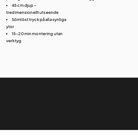
45 cm djup –
tredimensionellt utseende
Sömlöst tryck på alla synliga
ytor
15–20 min montering utan
verktyg