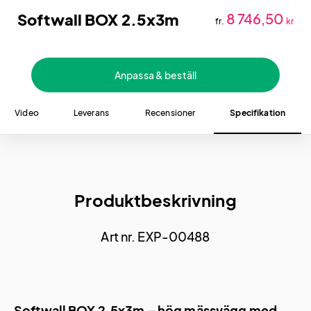
Softwall BOX 2.5x3m
8 746,50
fr.
kr
Anpassa & beställ
Video
Leverans
Recensioner
Specifikation
Produktbeskrivning
Art nr. EXP-00488
Softwall BOX 2.5x3m – hög mässvägg med