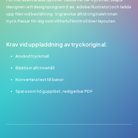
designen i ett designprogram (t.ex. Adobe Illustrator) och ladda
upp filen vid beställning. Vi granskar alltid originalet innan
tryck.Passar för dig som vill ha full kontroll över layouten.
Krav vid uppladdning av tryckoriginal:
Använd tryckmall
Bädda in allt innehåll
Konvertera text till banor
Spara som högupplöst, redigerbar PDF