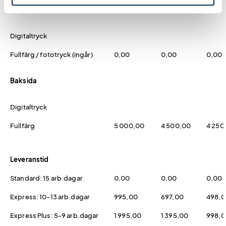
Framsida
Digitaltryck
Fullfärg / fototryck (ingår)
0,00
0,00
0,00
Baksida
Digitaltryck
Fullfärg
5 000,00
4 500,00
4 250
Leveranstid
Standard: 15 arb.dagar
0,00
0,00
0,00
Express: 10-13 arb.dagar
995,00
697,00
498,0
Express Plus: 5-9 arb.dagar
1 995,00
1 395,00
998,0