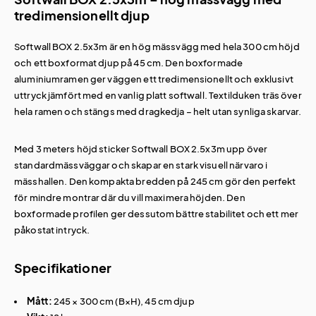
tredimensionellt djup
Softwall BOX 2.5x3m är en hög mässvägg med hela 300 cm höjd
och ett boxformat djup på 45 cm. Den boxformade
aluminiumramen ger väggen ett tredimensionellt och exklusivt
uttryck jämfört med en vanlig platt softwall. Textilduken träs över
hela ramen och stängs med dragkedja – helt utan synliga skarvar.
Med 3 meters höjd sticker Softwall BOX 2.5x3m upp över
standardmässväggar och skapar en stark visuell närvaro i
mässhallen. Den kompakta bredden på 245 cm gör den perfekt
för mindre montrar där du vill maximera höjden. Den
boxformade profilen ger dessutom bättre stabilitet och ett mer
påkostat intryck.
Specifikationer
Mått:
245 × 300 cm (B×H), 45 cm djup