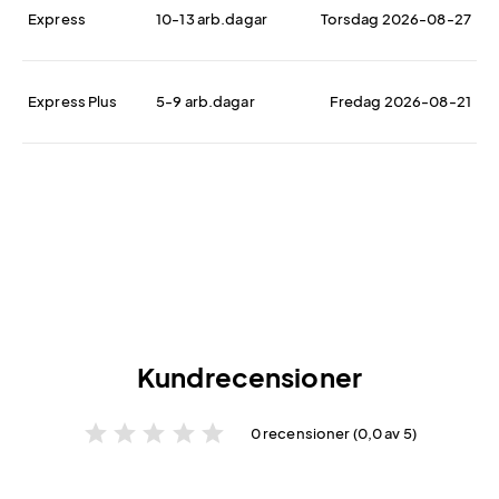
Express
10-13 arb.dagar
Torsdag 2026-08-27
Express Plus
5-9 arb.dagar
Fredag 2026-08-21
Kundrecensioner
star
star
star
star
star
0 recensioner (0,0 av 5)