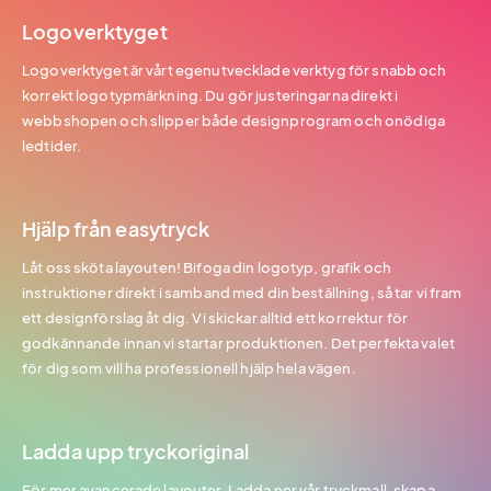
Logoverktyget
Logoverktyget är vårt egenutvecklade verktyg för snabb och
korrekt logotypmärkning. Du gör justeringarna direkt i
webbshopen och slipper både designprogram och onödiga
ledtider.
Hjälp från easytryck
Låt oss sköta layouten! Bifoga din logotyp, grafik och
instruktioner direkt i samband med din beställning, så tar vi fram
ett designförslag åt dig. Vi skickar alltid ett korrektur för
godkännande innan vi startar produktionen. Det perfekta valet
för dig som vill ha professionell hjälp hela vägen.
Ladda upp tryckoriginal
För mer avancerade layouter. Ladda ner vår tryckmall, skapa