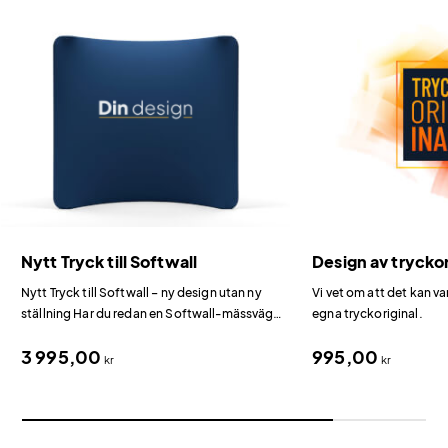
Nytt Tryck till Softwall
Design av tryckor
Nytt Tryck till Softwall – ny design utan ny
Vi vet om att det kan va
ställning Har du redan en Softwall-mässvägg
egna tryckoriginal.
och vill uppdatera designen inför nästa
3 995,00
995,00
mässa?
kr
kr