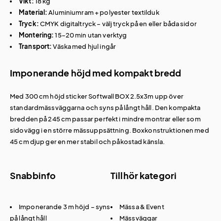
Vikt:
18 kg
Material:
Aluminiumram + polyester textilduk
Tryck:
CMYK digitaltryck – välj tryck på en eller båda sidor
Montering:
15–20 min utan verktyg
Transport:
Väska med hjul ingår
Imponerande höjd med kompakt bredd
Med 300 cm höjd sticker Softwall BOX 2.5x3m upp över
standardmässväggarna och syns på långt håll. Den kompakta
bredden på 245 cm passar perfekt i mindre montrar eller som
sidovägg i en större mässuppsättning. Boxkonstruktionen med
45 cm djup ger en mer stabil och påkostad känsla.
Snabbinfo
Tillhör kategori
Imponerande 3 m höjd – syns
Mässa & Event
på långt håll
Mässväggar