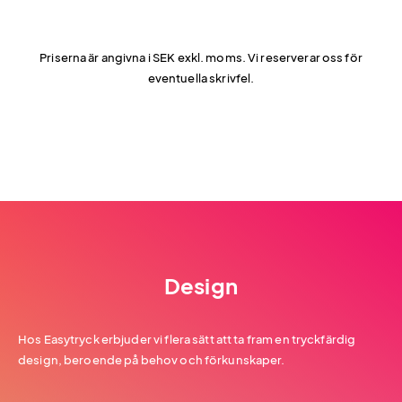
Priserna är angivna i SEK exkl. moms. Vi reserverar oss för
eventuella skrivfel.
Design
Hos Easytryck erbjuder vi flera sätt att ta fram en tryckfärdig
design, beroende på behov och förkunskaper.