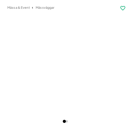
favorite_border
Mässa & Event
Mässväggar