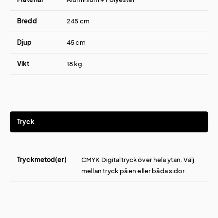
Bredd
245 cm
Djup
45 cm
Vikt
18 kg
Tryck
Tryckmetod(er)
CMYK Digitaltryck över hela ytan. Välj
mellan tryck på en eller båda sidor.