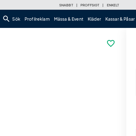
SNABBT
|
PROFFSIGT
|
ENKELT
search
Sök
Profilreklam
Mässa & Event
Kläder
Kassar & Påsar
favorite_border