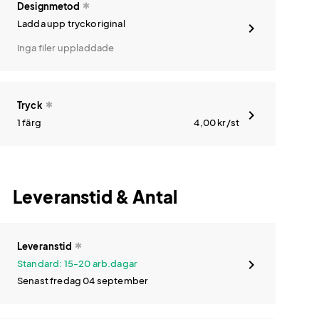
Designmetod
Ladda upp tryckoriginal
Inga filer uppladdade
Tryck
1 färg
4,00
kr
/st
Leveranstid & Antal
Leveranstid
Standard: 15-20 arb.dagar
Senast fredag 04 september