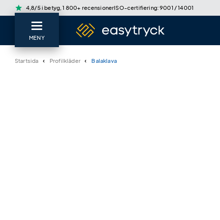
star
4,8/5 i betyg, 1 800+ recensioner
ISO-certifiering: 9001 / 14001
MENY
Startsida
Profilkläder
Balaklava