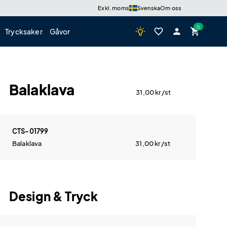
Exkl. moms
Svenska
Om oss
wb_incandescent
favorite_border
person
shopping_cart
Trycksaker
Gåvor
Balaklava
31,00
kr
/st
CTS-01799
Balaklava
31,00
kr
/st
Design & Tryck