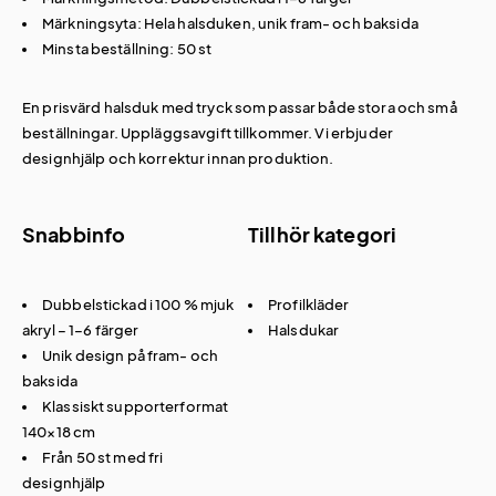
Märkningsyta: Hela halsduken, unik fram- och baksida
Minsta beställning: 50 st
En prisvärd
halsduk med tryck
som passar både stora och små
beställningar. Uppläggsavgift tillkommer. Vi erbjuder
designhjälp och korrektur innan produktion.
Snabbinfo
Tillhör kategori
Dubbelstickad i 100 % mjuk
Profilkläder
akryl – 1–6 färger
Halsdukar
Unik design på fram- och
baksida
Klassiskt supporterformat
140×18 cm
Från 50 st med fri
designhjälp