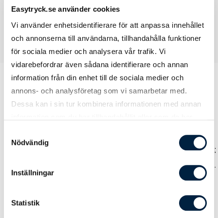
Easytryck.se använder cookies
Vi använder enhetsidentifierare för att anpassa innehållet
och annonserna till användarna, tillhandahålla funktioner
för sociala medier och analysera vår trafik. Vi
vidarebefordrar även sådana identifierare och annan
information från din enhet till de sociala medier och
annons- och analysföretag som vi samarbetar med.
Dessa kan i sin tur kombinera informationen med annan
Prislista
information som du har tillhandahållit eller som de har
samlat in när du har använt deras tjänster.
Samtyckesval
Nödvändig
Antal
50
100
200
Pris kr / st
140,00
117,00
106,00
Inställningar
Statistik
Designmetod