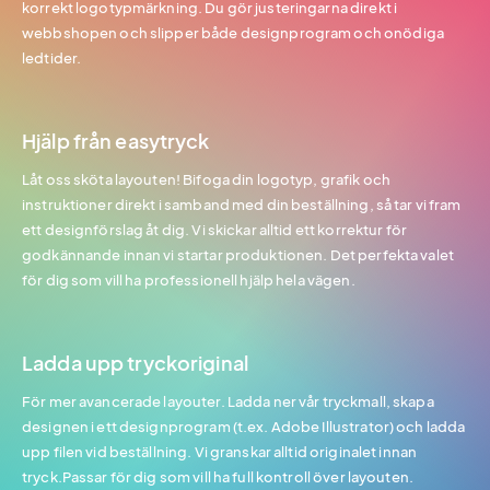
korrekt logotypmärkning. Du gör justeringarna direkt i
webbshopen och slipper både designprogram och onödiga
ledtider.
Hjälp från easytryck
Låt oss sköta layouten! Bifoga din logotyp, grafik och
instruktioner direkt i samband med din beställning, så tar vi fram
ett designförslag åt dig. Vi skickar alltid ett korrektur för
godkännande innan vi startar produktionen. Det perfekta valet
för dig som vill ha professionell hjälp hela vägen.
Ladda upp tryckoriginal
För mer avancerade layouter. Ladda ner vår tryckmall, skapa
designen i ett designprogram (t.ex. Adobe Illustrator) och ladda
upp filen vid beställning. Vi granskar alltid originalet innan
tryck.Passar för dig som vill ha full kontroll över layouten.