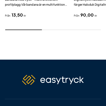
profilplagg Vår bandana är en multifunktionell
färger Halsduk Digitalt
scarf i polyester som kan bäras som mössa,
valet när du vill ha ob
13,50
90,00
pannband, hårsnodd, balaklava eller
heltäckande tryck.
Från
kr
Från
kr
halsvärmare.