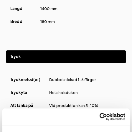
Längd
1400 mm
Bredd
180 mm
Tryck
Tryckmetod(er)
Dubbelstickad 1-6 färger
Tryckyta
Hela halsduken
Att tänka på
Vid produktion kan 5-10%
över/underproduktion ske. Levererat
antal faktureras.