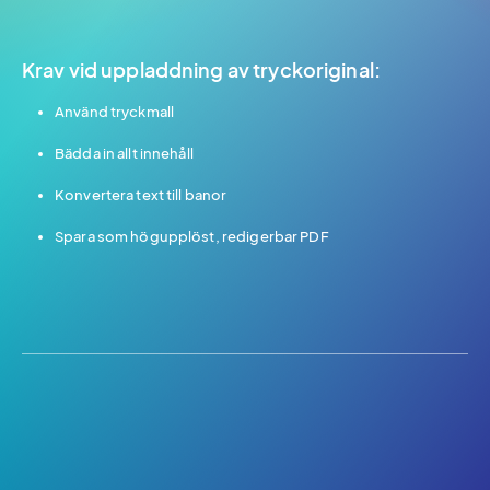
Krav vid uppladdning av tryckoriginal:
Använd tryckmall
Bädda in allt innehåll
Konvertera text till banor
Spara som högupplöst, redigerbar PDF