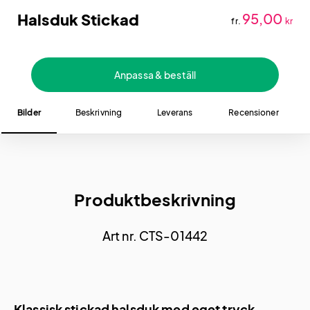
Halsduk Stickad
95,00
fr.
kr
Anpassa & beställ
Bilder
Beskrivning
Leverans
Recensioner
Produktbeskrivning
Art nr. CTS-01442
Klassisk stickad halsduk med eget tryck