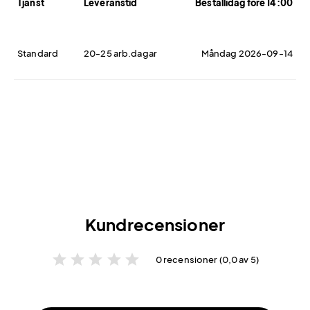
Tjänst
Leveranstid
Beställidag före 14:00
Standard
20-25 arb.dagar
Måndag 2026-09-14
Kundrecensioner
star
star
star
star
star
0 recensioner (0,0 av 5)