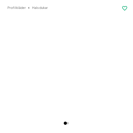
favorite_border
Profilkläder
Halsdukar