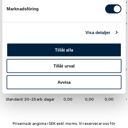
Ladda upp tryckoriginal
0,00
0,00
0,00
Marknadsföring
Hjälp från easytryck
0,00
0,00
0,00
Logoverktyget
0,00
0,00
0,00
Visa detaljer
Tryck
Tillåt alla
Stickning
Tillåt urval
Dubbelstickad 1-6 färger
0,00
0,00
0,00
Avvisa
Leveranstid
Standard: 20-25 arb.dagar
0,00
0,00
0,00
Priserna är angivna i SEK exkl. moms. Vi reserverar oss för