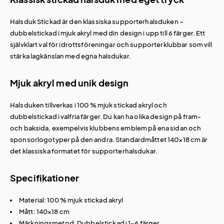
Halsduk Stickad är den klassiska supporterhalsduken –
dubbelstickad i mjuk akryl med din design i upp till 6 färger. Ett
självklart val för idrottsföreningar och supporterklubbar som vill
stärka lagkänslan med egna halsdukar.
Mjuk akryl med unik design
Halsduken tillverkas i 100 % mjuk stickad akryl och
dubbelstickad i valfria färger. Du kan ha olika design på fram-
och baksida, exempelvis klubbens emblem på ena sidan och
sponsorlogotyper på den andra. Standardmåttet 140×18 cm är
det klassiska formatet för supporterhalsdukar.
Specifikationer
Material: 100 % mjuk stickad akryl
Mått: 140×18 cm
Märkningsmetod: Dubbelstickad i 1–6 färger