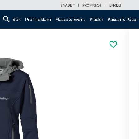
SNABBT
|
PROFFSIGT
|
ENKELT
search
Sök
Profilreklam
Mässa & Event
Kläder
Kassar & Påsar
favorite_border