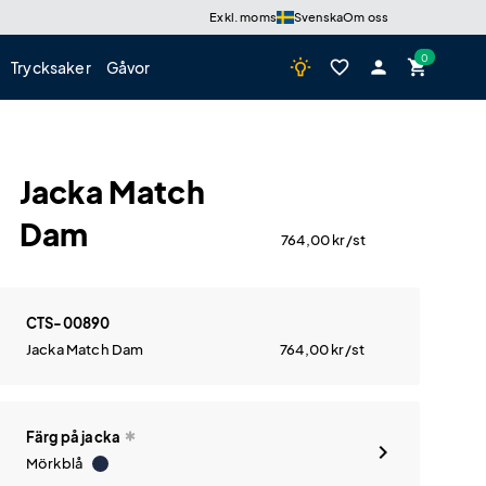
Exkl. moms
Svenska
Om oss
wb_incandescent
favorite_border
person
shopping_cart
Trycksaker
Gåvor
Jacka Match
Dam
764,00
kr
/st
CTS-00890
Jacka Match Dam
764,00
kr
/st
Färg på jacka
Mörkblå