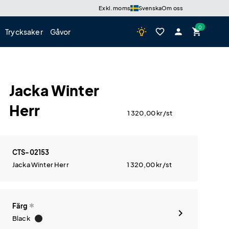
Exkl. moms
Svenska
Om oss
wb_incandescent
favorite_border
person
shopping_cart
Trycksaker
Gåvor
Jacka Winter
Herr
1 320,00
kr
/st
CTS-02153
Jacka Winter Herr
1 320,00
kr
/st
Färg
Black