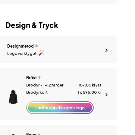
Design & Tryck
Designmetod
auto_fix_high
Logoverktyget
Bröst
Brodyr - 1-12 färger
107,00
kr
/st
Brodyrkort
1 x 595,00
kr
Ladda upp din egen logo
Rygg