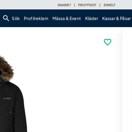
SNABBT
|
PROFFSIGT
|
ENKELT
search
Sök
Profilreklam
Mässa & Event
Kläder
Kassar & Påsar
favorite_border