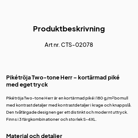
Produktbeskrivning
Art nr. CTS-02078
Pikétröja Two-tone Herr – kortärmad piké
med eget tryck
Pikétröja Two-tone Herr är en kortärmad piké i 180 g/m² bomull
med kontrastdetaljer med kontrastdetaljer i krage och knappslå.
Den tvåfärgade designen ger ett distinkt och modernt uttryck.
Finns i 3 färgkombinationer och storlek S–4XL.
Material och detaljer