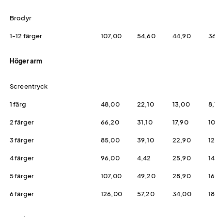
Brodyr
1-12 färger
107,00
54,60
44,90
36
Höger arm
Screentryck
1 färg
48,00
22,10
13,00
8,
2 färger
66,20
31,10
17,90
10
3 färger
85,00
39,10
22,90
12
4 färger
96,00
4,42
25,90
14
5 färger
107,00
49,20
28,90
16
6 färger
126,00
57,20
34,00
18