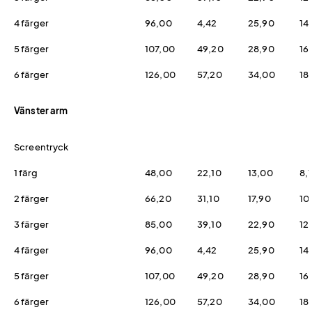
4 färger
96,00
4,42
25,90
14
5 färger
107,00
49,20
28,90
16
6 färger
126,00
57,20
34,00
18
Vänster arm
Screentryck
1 färg
48,00
22,10
13,00
8,
2 färger
66,20
31,10
17,90
10
3 färger
85,00
39,10
22,90
12
4 färger
96,00
4,42
25,90
14
5 färger
107,00
49,20
28,90
16
6 färger
126,00
57,20
34,00
18