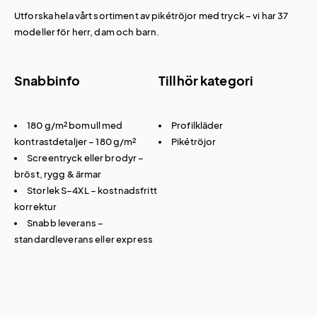
Utforska hela vårt sortiment av
pikétröjor med tryck
– vi har 37
modeller för herr, dam och barn.
Snabbinfo
Tillhör kategori
180 g/m² bomull med
Profilkläder
kontrastdetaljer – 180 g/m²
Pikétröjor
Screentryck eller brodyr –
bröst, rygg & ärmar
Storlek S–4XL – kostnadsfritt
korrektur
Snabb leverans –
standardleverans eller express