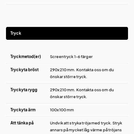
Tryck
Tryckmetod(er)
Screentryck 1-6 färger
Tryckyta bröst
290x210 mm. Kontakta oss om du
önskar större tryck.
Tryckyta rygg
290x210 mm. Kontakta oss om du
önskar större tryck.
Tryckyta ärm
100x100 mm
Att tänka på
Undvik att stryka tröja med tryck. Stryk
annars på mycket låg värme på tröjans