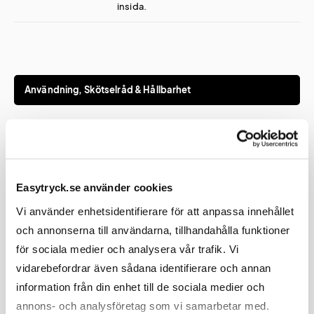
insida.
Användning, Skötselråd & Hållbarhet
Tvätt
Maskintvätt 40 grader
Tork
Tål torktumling på låg värme
Easytryck.se använder cookies
Blekning
Tål ej blekning
Vi använder enhetsidentifierare för att anpassa innehållet
och annonserna till användarna, tillhandahålla funktioner
för sociala medier och analysera vår trafik. Vi
vidarebefordrar även sådana identifierare och annan
information från din enhet till de sociala medier och
Varumärke, modell & storlekar
annons- och analysföretag som vi samarbetar med.