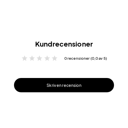
Kundrecensioner
star
star
star
star
star
0 recensioner (0,0 av 5)
Skriv en recension