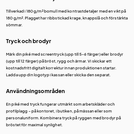
Tillverkad i 180 g/m² bomull med kontrastdetaljer med en vikt på
180 g/m². Plagget har ribbstickad krage, knappslå och förstärkta
sömmar.
Tryck och brodyr
Märk din piké med screentryck (upp till 5–6 färger) eller brodyr
(upp till 12 färger) på bröst, rygg och ärmar. Vi skickar ett
kostnadsfritt digitalt korrektur innan produktionen startar.
Ladda upp din logotyp i kassan eller skicka den separat.
Användningsområden
En piké med tryck fungerar utmärkt som arbetskläder och
profilplagg – på kontoret, i butiken, på mässan eller som
personaluniform. Kombinera tryck på ryggen med brodyr på
bröstet för maximal synlighet.