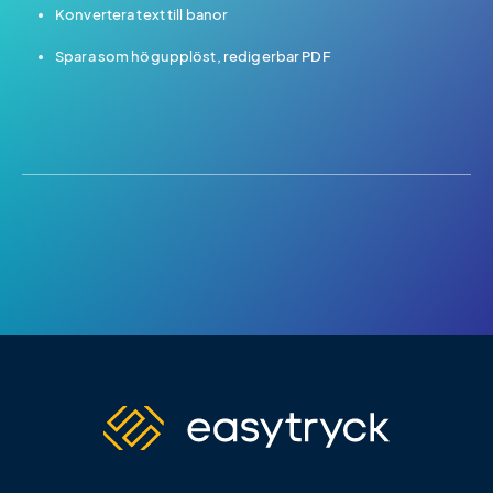
Konvertera text till banor
Spara som högupplöst, redigerbar PDF