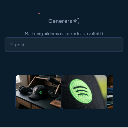
auto_awesome
Generera
Maila mig bilderna när de är klara (valfritt)