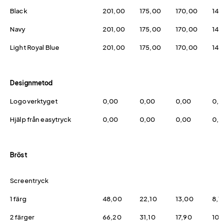
Black
201,00
175,00
170,00
14
Navy
201,00
175,00
170,00
14
Light Royal Blue
201,00
175,00
170,00
14
Designmetod
Logoverktyget
0,00
0,00
0,00
0,
Hjälp från easytryck
0,00
0,00
0,00
0,
Bröst
Screentryck
1 färg
48,00
22,10
13,00
8,
2 färger
66,20
31,10
17,90
10