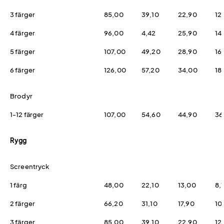
3 färger
85,00
39,10
22,90
12
4 färger
96,00
4,42
25,90
14
5 färger
107,00
49,20
28,90
16
6 färger
126,00
57,20
34,00
18
Brodyr
1-12 färger
107,00
54,60
44,90
36
Rygg
Screentryck
1 färg
48,00
22,10
13,00
8,
2 färger
66,20
31,10
17,90
10
3 färger
85,00
39,10
22,90
12