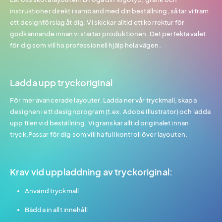
instruktioner direkt i samband med din beställning, så tar vi fram
ett designförslag åt dig. Vi skickar alltid ett korrektur för
godkännande innan vi startar produktionen. Det perfekta valet
för dig som vill ha professionell hjälp hela vägen.
Ladda upp tryckoriginal
För mer avancerade layouter. Ladda ner vår tryckmall, skapa
designen i ett designprogram (t.ex. Adobe Illustrator) och ladda
upp filen vid beställning. Vi granskar alltid originalet innan
tryck.Passar för dig som vill ha full kontroll över layouten.
Krav vid uppladdning av tryckoriginal:
Använd tryckmall
Bädda in allt innehåll