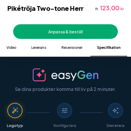
Pikétröja Two-tone Herr
123,00
fr.
kr
Anpassa & beställ
Video
Leverans
Recensioner
Specifikation
Se dina produkter komma till liv på 2 minuter.
auto_fix_high
tune
auto_awesome
Logotyp
Konfigurera
Generera