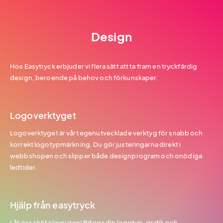
Design
Hos Easytryck erbjuder vi flera sätt att ta fram en tryckfärdig
design, beroende på behov och förkunskaper.
Logoverktyget
Logoverktyget är vårt egenutvecklade verktyg för snabb och
korrekt logotypmärkning. Du gör justeringarna direkt i
webbshopen och slipper både designprogram och onödiga
ledtider.
Hjälp från easytryck
Låt oss sköta layouten! Bifoga din logotyp, grafik och