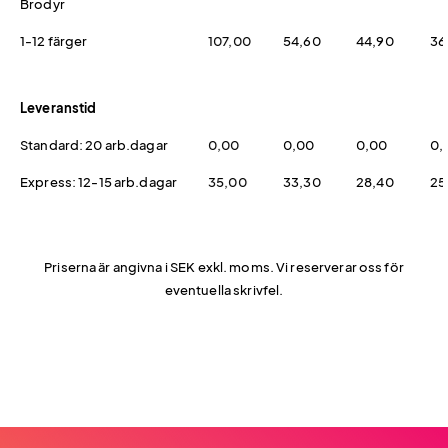
Brodyr
1-12 färger
107,00
54,60
44,90
36
Leveranstid
Standard: 20 arb.dagar
0,00
0,00
0,00
0,
Express: 12-15 arb.dagar
35,00
33,30
28,40
25
Priserna är angivna i SEK exkl. moms. Vi reserverar oss för
eventuella skrivfel.