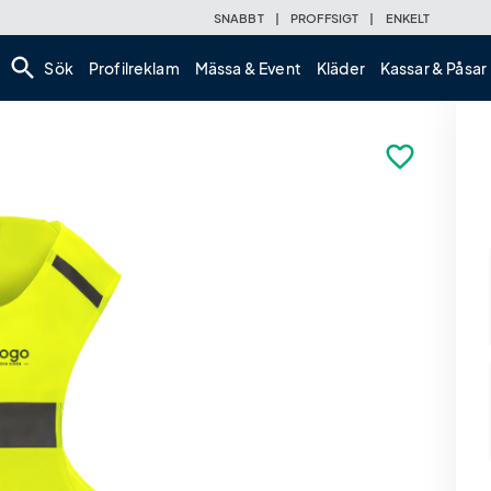
SNABBT
|
PROFFSIGT
|
ENKELT
search
Sök
Profilreklam
Mässa & Event
Kläder
Kassar & Påsar
favorite_border