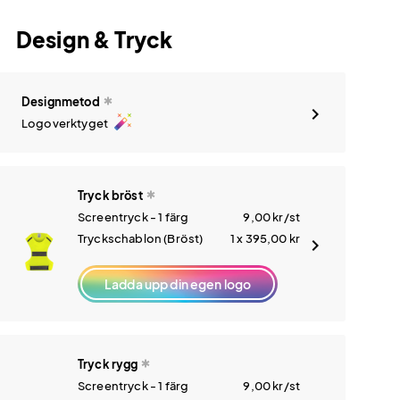
Design & Tryck
Designmetod
auto_fix_high
Logoverktyget
Tryck bröst
Screentryck - 1 färg
9,00
kr
/st
Tryckschablon (Bröst)
1 x 395,00
kr
Ladda upp din egen logo
Tryck rygg
Screentryck - 1 färg
9,00
kr
/st