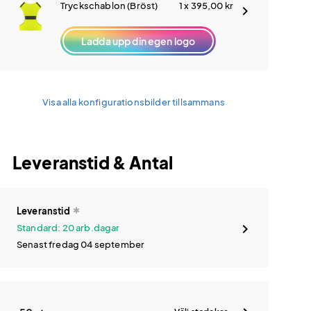
Tryckschablon (Bröst)
1 x 395,00
kr
Ladda upp din egen logo
Visa alla konfigurationsbilder tillsammans
Leveranstid & Antal
Leveranstid
Standard: 20 arb.dagar
Senast fredag 04 september