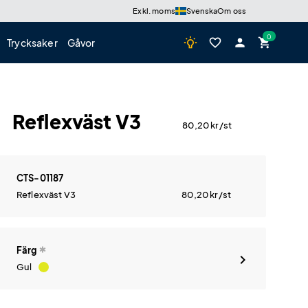
Exkl. moms
Svenska
Om oss
wb_incandescent
favorite_border
person
shopping_cart
Trycksaker
Gåvor
Reflexväst V3
80,20
kr
/st
CTS-01187
Reflexväst V3
80,20
kr
/st
Färg
Gul