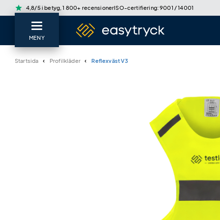
star
4,8/5 i betyg, 1 800+ recensioner
ISO-certifiering: 9001 / 14001
MENY
Startsida
Profilkläder
Reflexväst V3