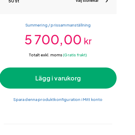
50 st
Välj storlekar
Summering / prissammanställning
5 700,00
kr
Totalt exkl. moms
(Gratis frakt)
Lägg i varukorg
Spara denna produktkonfiguration i Mitt konto