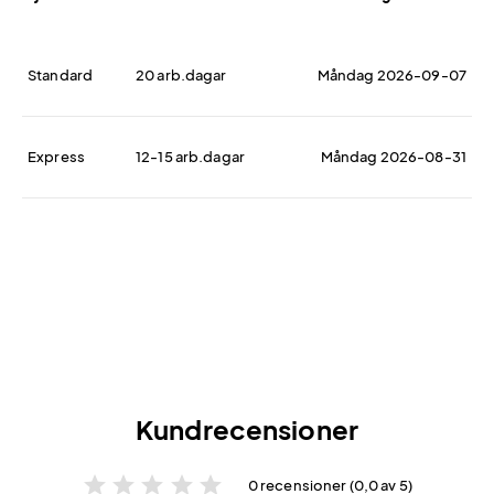
Standard
20 arb.dagar
Måndag 2026-09-07
Express
12-15 arb.dagar
Måndag 2026-08-31
Kundrecensioner
star
star
star
star
star
0 recensioner (0,0 av 5)