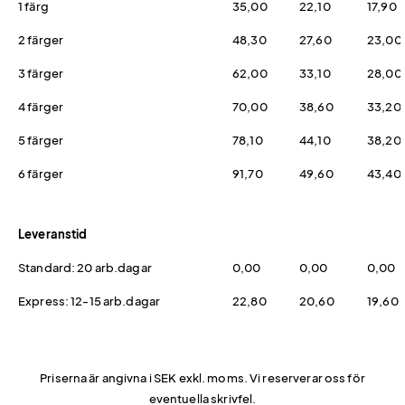
1 färg
35,00
22,10
17,90
2 färger
48,30
27,60
23,00
3 färger
62,00
33,10
28,00
4 färger
70,00
38,60
33,20
5 färger
78,10
44,10
38,20
6 färger
91,70
49,60
43,40
Leveranstid
Standard: 20 arb.dagar
0,00
0,00
0,00
Express: 12-15 arb.dagar
22,80
20,60
19,60
Priserna är angivna i SEK exkl. moms. Vi reserverar oss för
eventuella skrivfel.