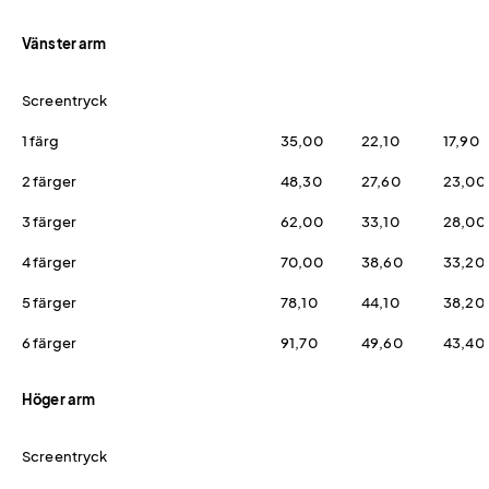
Vänster arm
Screentryck
1 färg
35,00
22,10
17,90
2 färger
48,30
27,60
23,00
3 färger
62,00
33,10
28,00
4 färger
70,00
38,60
33,20
5 färger
78,10
44,10
38,20
6 färger
91,70
49,60
43,40
Höger arm
Screentryck