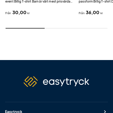
event Billig T-shirt Barn är vårt mest prisvärda
passform Billig T-shirt
alternativ för barn bland t-shirts med tryck.
prisvärda dammodell fö
30,00
36,00
tryck.
Från
kr
Från
kr
Easytryck