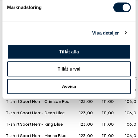
Marknadsföring
Prislista
Visa detaljer
Tillåt alla
Antal
50
100
250
Tillåt urval
T-shirt Sport Herr - White
114,00
103,00
98,00
Avvisa
T-shirt Sport Herr - Black Opal
123,00
111,00
106,0
T-shirt Sport Herr - Crimson Red
123,00
111,00
106,0
T-shirt Sport Herr - Deep Lilac
123,00
111,00
106,0
T-shirt Sport Herr - King Blue
123,00
111,00
106,0
T-shirt Sport Herr - Marina Blue
123,00
111,00
106,0