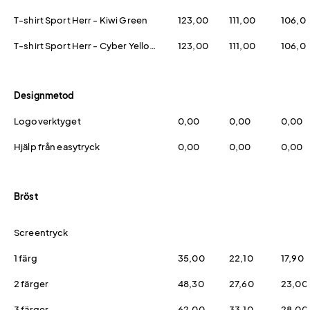
T-shirt Sport Herr - Kiwi Green
123,00
111,00
106,0
T-shirt Sport Herr - Cyber Yellow
123,00
111,00
106,0
Designmetod
Logoverktyget
0,00
0,00
0,00
Hjälp från easytryck
0,00
0,00
0,00
Bröst
Screentryck
1 färg
35,00
22,10
17,90
2 färger
48,30
27,60
23,00
3 färger
62,00
33,10
28,00