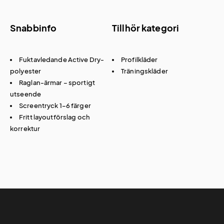
Snabbinfo
Tillhör kategori
Fuktavledande Active Dry-
Profilkläder
polyester
Träningskläder
Raglan-ärmar – sportigt
utseende
Screentryck 1–6 färger
Fritt layoutförslag och
korrektur