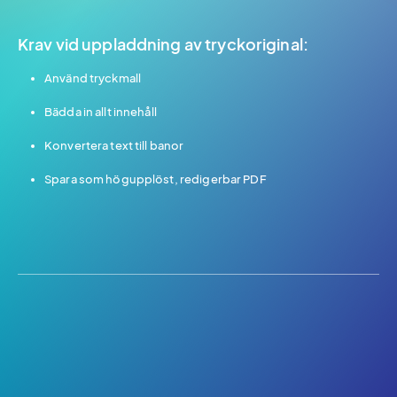
Krav vid uppladdning av tryckoriginal:
Använd tryckmall
Bädda in allt innehåll
Konvertera text till banor
Spara som högupplöst, redigerbar PDF