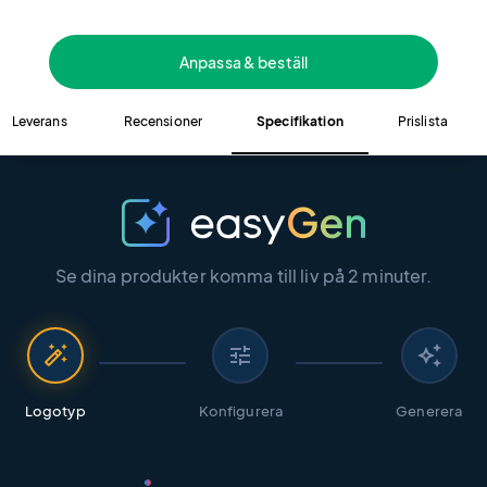
Anpassa & beställ
Leverans
Recensioner
Specifikation
Prislista
Se dina produkter komma till liv på 2 minuter.
auto_fix_high
tune
auto_awesome
Logotyp
Konfigurera
Generera