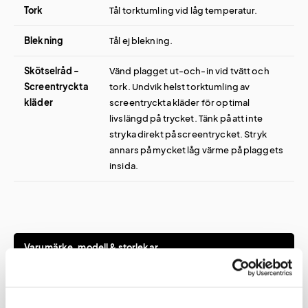
Tork
Tål torktumling vid låg temperatur.
Blekning
Tål ej blekning.
Skötselråd -
Vänd plagget ut-och-in vid tvätt och
Screentryckta
tork. Undvik helst torktumling av
kläder
screentryckta kläder för optimal
livslängd på trycket. Tänk på att inte
stryka direkt på screentrycket. Stryk
annars på mycket låg värme på plaggets
insida.
Varumärke, modell & storlekar
Varumärke
Stedman