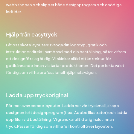
webbshopen och slipper både designprogram och onödiga
ledtider.
Hjälp från easytryck
Låt oss sköta layouten! Bifoga din logotyp, grafik och
instruktioner direkt i samband med din beställning, så tar vi fram
ett designförslag åt dig. Vi skickar alltid ett korrektur för
godkännande innan vi startar produktionen. Det perfekta valet
för dig som vill ha professionell hjälp hela vägen.
Ladda upp tryckoriginal
För mer avancerade layouter. Ladda ner vår tryckmall, skapa
designen i ett designprogram (t.ex. Adobe Illustrator) och ladda
upp filen vid beställning. Vi granskar alltid originalet innan
tryck.Passar för dig som vill ha full kontroll över layouten.