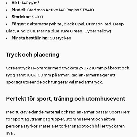
Vikt:
140 g/m²
Modell:
Stedman Active 140 Raglan ST8410
Storlekar:
S–XXL
Färger:
8 alternativ (White, Black Opal, Crimson Red, Deep
Lilac, King Blue, Marina Blue, Kiwi Green, Cyber Yellow)
Minsta beställning:
50 stycken
Tryck och placering
Screentryck i 1–6 färger med tryckyta 290×210 mm på bröst och
rygg samt 100×100 mm på ärmar. Raglan-ärmarna ger ett
sportigt utseende och fungerar väl med ärmtryck.
Perfekt för sport, träning och utomhusevent
Med fuktavledande material och raglan-ärmar passar Sport Herr
för sportlag, träningsgrupper, utomhusevent och aktiva
personalstyrkor. Materialet torkar snabbt och håller tryckaren
sval.