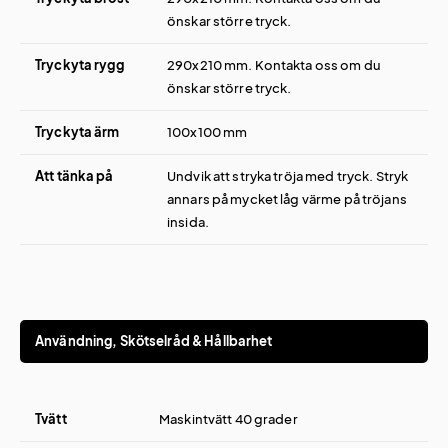
önskar större tryck.
Tryckyta rygg
290x210 mm. Kontakta oss om du
önskar större tryck.
Tryckyta ärm
100x100 mm
Att tänka på
Undvik att stryka tröja med tryck. Stryk
annars på mycket låg värme på tröjans
insida.
Användning, Skötselråd & Hållbarhet
Tvätt
Maskintvätt 40 grader