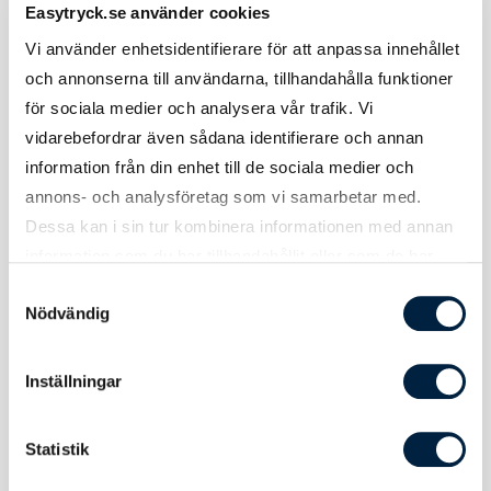
Easytryck.se använder cookies
Modell
Active 140 Raglan Men ST8410
Vi använder enhetsidentifierare för att anpassa innehållet
och annonserna till användarna, tillhandahålla funktioner
Small
Bröstvidd: 50 cm Längd: 70 cm
för sociala medier och analysera vår trafik. Vi
Medium
Bröstvidd: 53 cm Längd: 72 cm
vidarebefordrar även sådana identifierare och annan
information från din enhet till de sociala medier och
Large
Bröstvidd: 56 cm Längd: 74 cm
annons- och analysföretag som vi samarbetar med.
Dessa kan i sin tur kombinera informationen med annan
Extra
Bröstvidd: 59 cm Längd: 76 cm
Large
information som du har tillhandahållit eller som de har
samlat in när du har använt deras tjänster.
Samtyckesval
2XL
Bröstvidd: 62 cm Längd: 78 cm
Nödvändig
Inställningar
Statistik