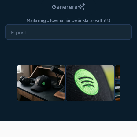
auto_awesome
Generera
Maila mig bilderna när de är klara (valfritt)