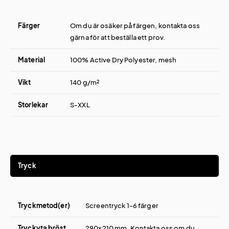
Färger
Om du är osäker på färgen, kontakta oss
gärna för att beställa ett prov.
Material
100% Active Dry Polyester, mesh
Vikt
140 g/m²
Storlekar
S-XXL
Tryck
Tryckmetod(er)
Screentryck 1-6 färger
Tryckyta bröst
290x210 mm. Kontakta oss om du