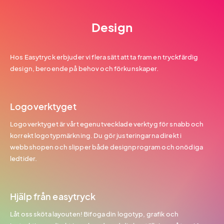
Design
Hos Easytryck erbjuder vi flera sätt att ta fram en tryckfärdig
design, beroende på behov och förkunskaper.
Logoverktyget
Logoverktyget är vårt egenutvecklade verktyg för snabb och
korrekt logotypmärkning. Du gör justeringarna direkt i
webbshopen och slipper både designprogram och onödiga
ledtider.
Hjälp från easytryck
Låt oss sköta layouten! Bifoga din logotyp, grafik och