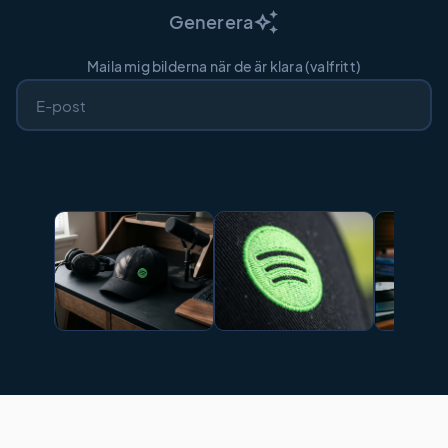
auto_awesome
Generera
Maila mig bilderna när de är klara (valfritt)