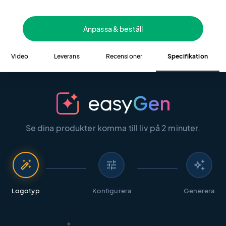
Anpassa & beställ
Video
Leverans
Recensioner
Specifikation
Se dina produkter komma till liv på 2 minuter.
auto_fix_high
tune
auto_awesome
Logotyp
Konfigurera
Generera