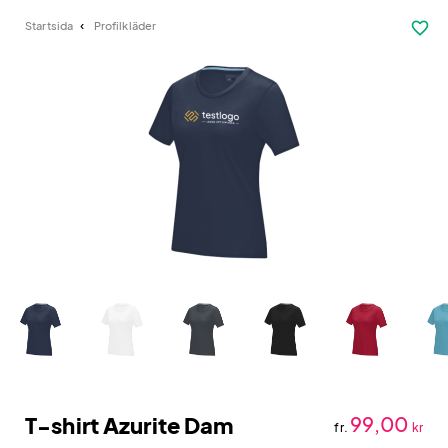
favorite_border
Startsida
Profilkläder
T-shirt Azurite Dam
99,00
fr.
kr