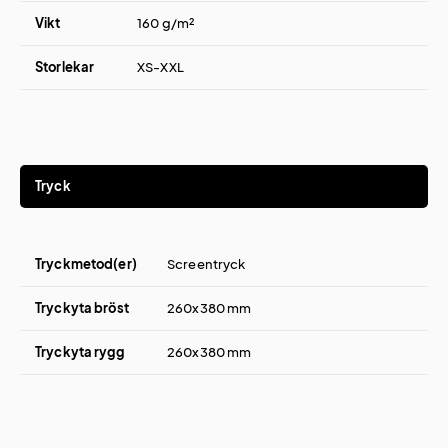
Vikt
160 g/m²
Storlekar
XS-XXL
Tryck
Tryckmetod(er)
Screentryck
Tryckyta bröst
260x380 mm
Tryckyta rygg
260x380 mm