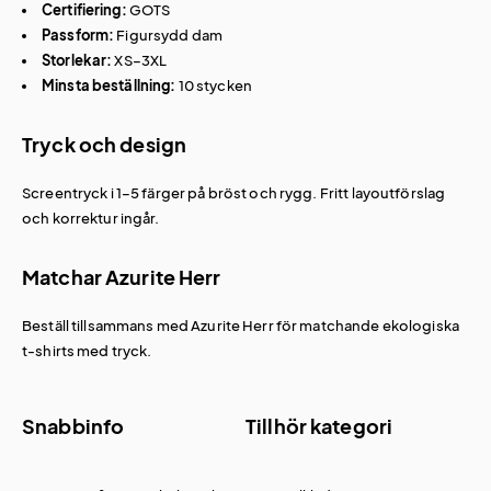
Certifiering:
GOTS
Passform:
Figursydd dam
Storlekar:
XS–3XL
Minsta beställning:
10 stycken
Tryck och design
Screentryck i 1–5 färger på bröst och rygg. Fritt layoutförslag
och korrektur ingår.
Matchar Azurite Herr
Beställ tillsammans med
Azurite Herr
för matchande ekologiska
t-shirts med tryck
.
Snabbinfo
Tillhör kategori