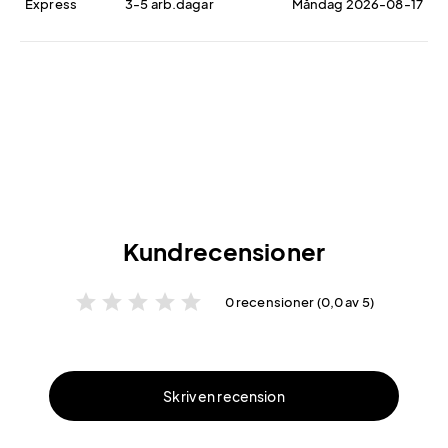
Express
3-5 arb.dagar
Måndag 2026-08-17
Kundrecensioner
star
star
star
star
star
0 recensioner (0,0 av 5)
Skriv en recension