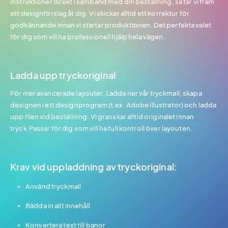
instruktioner direkt i samband med din beställning, så tar vi fram
ett designförslag åt dig. Vi skickar alltid ett korrektur för
godkännande innan vi startar produktionen. Det perfekta valet
för dig som vill ha professionell hjälp hela vägen.
Ladda upp tryckoriginal
För mer avancerade layouter. Ladda ner vår tryckmall, skapa
designen i ett designprogram (t.ex. Adobe Illustrator) och ladda
upp filen vid beställning. Vi granskar alltid originalet innan
tryck.Passar för dig som vill ha full kontroll över layouten.
Krav vid uppladdning av tryckoriginal:
Använd tryckmall
Bädda in allt innehåll
Konvertera text till banor