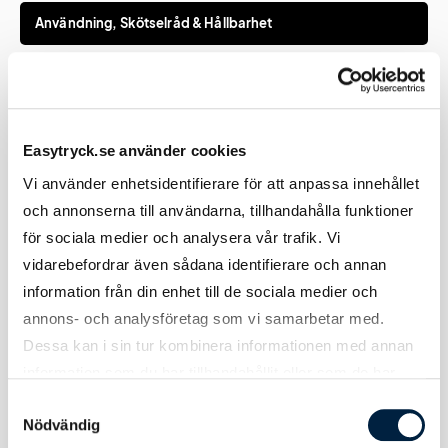
Användning, Skötselråd & Hållbarhet
Skötselråd -
Vänd plagget ut-och-in vid tvätt och
Screentryckta
tork. Undvik helst torktumling av
kläder
screentryckta kläder för optimal
Easytryck.se använder cookies
livslängd på trycket. Tänk på att inte
Vi använder enhetsidentifierare för att anpassa innehållet
stryka direkt på screentrycket. Stryk
och annonserna till användarna, tillhandahålla funktioner
annars på mycket låg värme på plaggets
för sociala medier och analysera vår trafik. Vi
insida.
vidarebefordrar även sådana identifierare och annan
information från din enhet till de sociala medier och
annons- och analysföretag som vi samarbetar med.
Dessa kan i sin tur kombinera informationen med annan
Varumärke, modell & storlekar
information som du har tillhandahållit eller som de har
samlat in när du har använt deras tjänster.
Samtyckesval
Nödvändig
X Small
Bröstvidd: 41 cm Längd: 60 cm