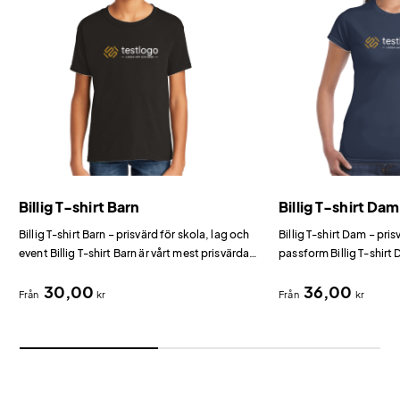
Billig T-shirt Barn
Billig T-shirt Dam
Billig T-shirt Barn – prisvärd för skola, lag och
Billig T-shirt Dam – pr
event Billig T-shirt Barn är vårt mest prisvärda
passform Billig T-shirt
alternativ för barn bland t-shirts med tryck.
prisvärda dammodell fö
30,00
36,00
tryck.
Från
kr
Från
kr