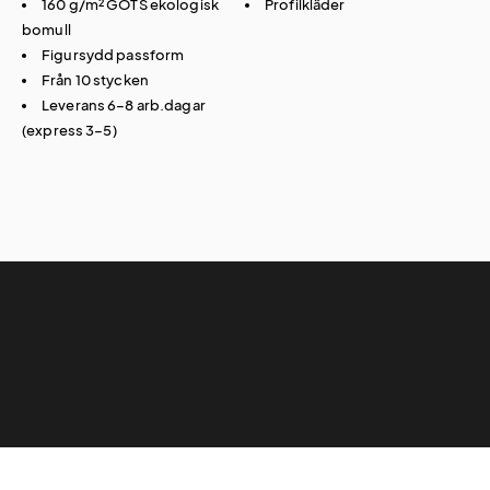
160 g/m² GOTS ekologisk
Profilkläder
bomull
Figursydd passform
Från 10 stycken
Leverans 6–8 arb.dagar
(express 3–5)