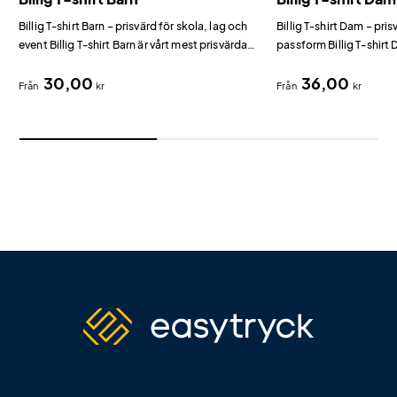
Billig T-shirt Barn – prisvärd för skola, lag och
Billig T-shirt Dam – pr
event Billig T-shirt Barn är vårt mest prisvärda
passform Billig T-shirt
alternativ för barn bland t-shirts med tryck.
prisvärda dammodell fö
30,00
36,00
tryck.
Från
kr
Från
kr