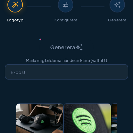
auto_fix_high
tune
auto_awesome
Logotyp
Konfigurera
Generera
auto_awesome
Generera
Maila mig bilderna när de är klara (valfritt)