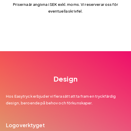
Priserna är angivna i SEK exkl. moms. Vi reserverar oss för
eventuella skrivfel.
Design
Hos Easytryck erbjuder vi flera sätt att ta fram en tryckfärdig
design, beroende på behov och förkunskaper.
Logoverktyget