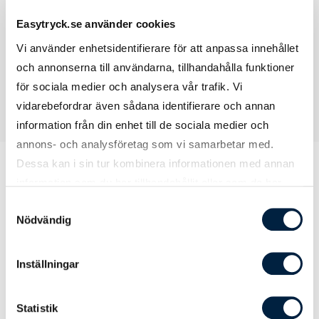
5XL
Bröstvidd: 81 cm Längd: 83 cm
Easytryck.se använder cookies
Vi använder enhetsidentifierare för att anpassa innehållet
och annonserna till användarna, tillhandahålla funktioner
för sociala medier och analysera vår trafik. Vi
vidarebefordrar även sådana identifierare och annan
information från din enhet till de sociala medier och
annons- och analysföretag som vi samarbetar med.
Dessa kan i sin tur kombinera informationen med annan
information som du har tillhandahållit eller som de har
samlat in när du har använt deras tjänster.
Prislista
Samtyckesval
Nödvändig
Inställningar
Antal
10
25
50
Statistik