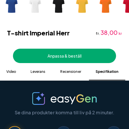
T-shirt Imperial Herr
38,00
fr.
kr
Anpassa & beställ
Video
Leverans
Recensioner
Specifikation
Se dina produkter komma till liv på 2 minuter.