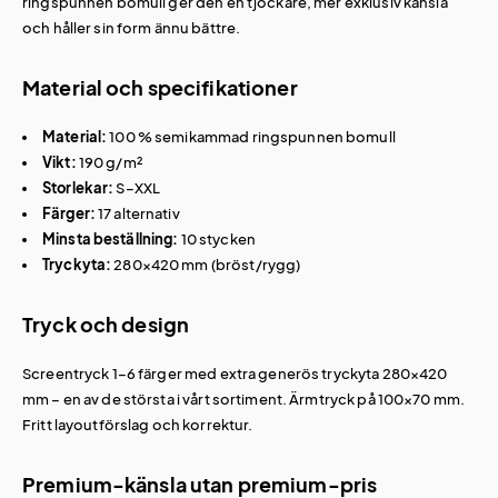
ringspunnen bomull ger den en tjockare, mer exklusiv känsla
och håller sin form ännu bättre.
Material och specifikationer
Material:
100 % semikammad ringspunnen bomull
Vikt:
190 g/m²
Storlekar:
S–XXL
Färger:
17 alternativ
Minsta beställning:
10 stycken
Tryckyta:
280×420 mm (bröst/rygg)
Tryck och design
Screentryck 1–6 färger med extra generös tryckyta 280×420
mm – en av de största i vårt sortiment. Ärmtryck på 100×70 mm.
Fritt layoutförslag och korrektur.
Premium-känsla utan premium-pris