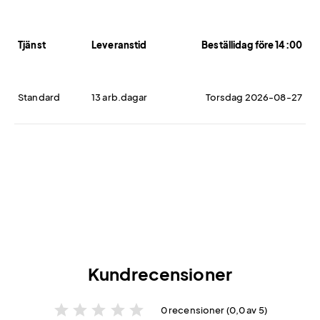
Tjänst
Leveranstid
Beställidag före 14:00
Standard
13 arb.dagar
Torsdag 2026-08-27
Kundrecensioner
star
star
star
star
star
0 recensioner (0,0 av 5)