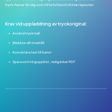
tryck.Passar för dig som vill ha full kontroll över layouten.
Krav vid uppladdning av tryckoriginal:
Använd tryckmall
Bädda in allt innehåll
Konvertera text till banor
Spara som högupplöst, redigerbar PDF