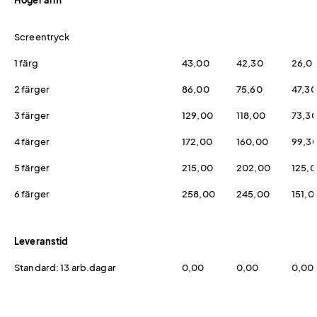
Höger arm
Screentryck
1 färg
43,00
42,30
26,0
2 färger
86,00
75,60
47,30
3 färger
129,00
118,00
73,3
4 färger
172,00
160,00
99,3
5 färger
215,00
202,00
125,
6 färger
258,00
245,00
151,0
Leveranstid
Standard: 13 arb.dagar
0,00
0,00
0,00