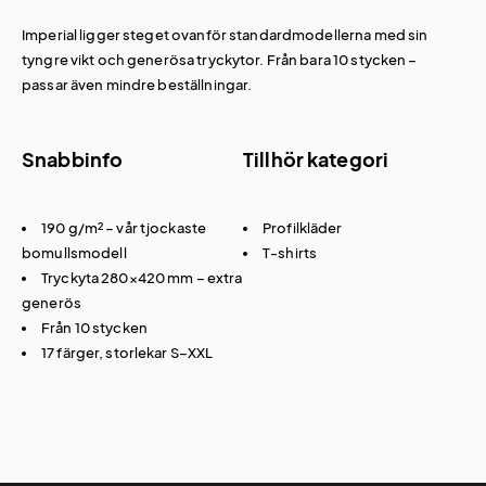
Imperial ligger steget ovanför standardmodellerna med sin
tyngre vikt och generösa tryckytor. Från bara 10 stycken –
passar även mindre beställningar.
Snabbinfo
Tillhör kategori
190 g/m² – vår tjockaste
Profilkläder
bomullsmodell
T-shirts
Tryckyta 280×420 mm – extra
generös
Från 10 stycken
17 färger, storlekar S–XXL