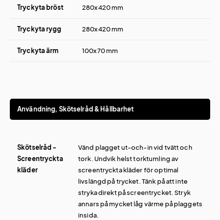
Tryckyta bröst
280x420 mm
Tryckyta rygg
280x420 mm
Tryckyta ärm
100x70 mm
Användning, Skötselråd & Hållbarhet
Skötselråd -
Vänd plagget ut-och-in vid tvätt och
Screentryckta
tork. Undvik helst torktumling av
kläder
screentryckta kläder för optimal
livslängd på trycket. Tänk på att inte
stryka direkt på screentrycket. Stryk
annars på mycket låg värme på plaggets
insida.