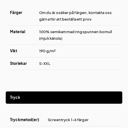
Färger
Om du är osäker på färgen, kontakta oss
gärna för att beställa ett prov.
Material
100% semikammad ringspunnen bomull
(mjuk känsla)
Vikt
190 g/m²
Storlekar
S-XXL
Tryck
Tryckmetod(er)
Screentryck 1-6 färger