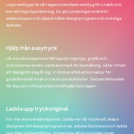
Logoverktyget är vårt egenutvecklade verktyg för snabb och
korrekt logotypmärkning. Du gör justeringarna direkt i
webbshopen och slipper både designprogram och onödiga
ledtider.
Hjälp från easytryck
Låt oss sköta layouten! Bifoga din logotyp, grafik och
instruktioner direkt i samband med din beställning, så tar vi fram
ett designförslag åt dig. Vi skickar alltid ett korrektur för
godkännande innan vi startar produktionen. Det perfekta valet
för dig som vill ha professionell hjälp hela vägen.
Ladda upp tryckoriginal
För mer avancerade layouter. Ladda ner vår tryckmall, skapa
designen i ett designprogram (t.ex. Adobe Illustrator) och ladda
upp filen vid beställning. Vi granskar alltid originalet innan