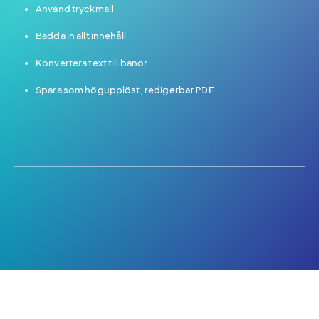
Använd tryckmall
Bädda in allt innehåll
Konvertera text till banor
Spara som högupplöst, redigerbar PDF