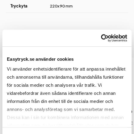
Tryckyta
220x90 mm
Easytryck.se använder cookies
Vi använder enhetsidentifierare för att anpassa innehållet
och annonserna till användarna, tillhandahålla funktioner
Prislista
för sociala medier och analysera vår trafik. Vi
vidarebefordrar även sådana identifierare och annan
information från din enhet till de sociala medier och
annons- och analysföretag som vi samarbetar med.
Antal
50
100
250
500
Dessa kan i sin tur kombinera informationen med annan
Pris kr / st
113,00
101,00
97,00
94,0
information som du har tillhandahållit eller som de har
samlat in när du har använt deras tjänster.