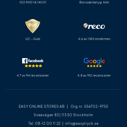
ISO 9001 & 14001
Bisnode betyg: AAA
UC - Guld
4,6 av 1183 omdömen
4,7 av 94 recensioner
4,8 av 192 recensioner
EASY ONLINE STORES AB | Org.nr. 556702-9755
Sveavägen 83 | 113 50 Stockholm
Tel. 08-12 00 11 22 |
info@easytryck.se