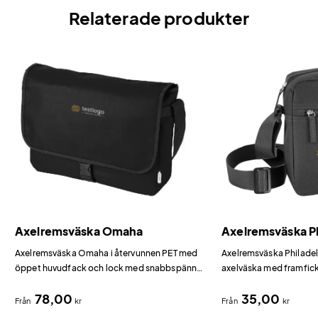
Relaterade produkter
Axelremsväska Omaha
Axelremsväska Ph
Axelremsväska Omaha i återvunnen PET med
Axelremsväska Philadel
öppet huvudfack och lock med snabbspänne i
axelväska med framfic
PVC.
78,00
35,00
Från
kr
Från
kr