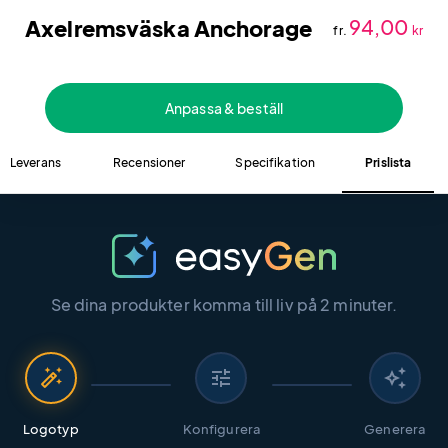
Axelremsväska Anchorage
94,00
fr.
kr
Anpassa & beställ
Leverans
Recensioner
Specifikation
Prislista
Se dina produkter komma till liv på 2 minuter.
auto_fix_high
tune
auto_awesome
Logotyp
Konfigurera
Generera