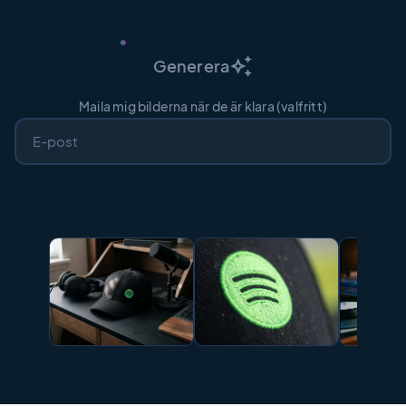
auto_awesome
Generera
Maila mig bilderna när de är klara (valfritt)