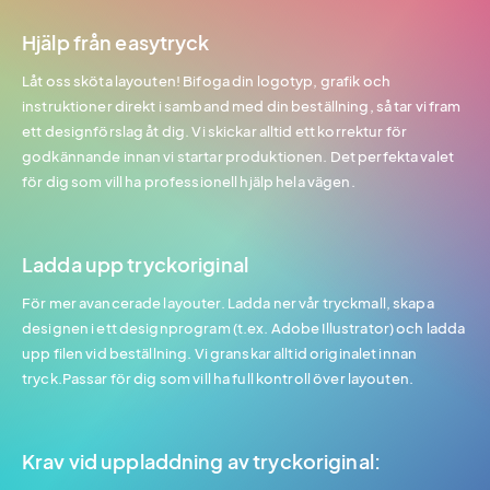
Hjälp från easytryck
Låt oss sköta layouten! Bifoga din logotyp, grafik och
instruktioner direkt i samband med din beställning, så tar vi fram
ett designförslag åt dig. Vi skickar alltid ett korrektur för
godkännande innan vi startar produktionen. Det perfekta valet
för dig som vill ha professionell hjälp hela vägen.
Ladda upp tryckoriginal
För mer avancerade layouter. Ladda ner vår tryckmall, skapa
designen i ett designprogram (t.ex. Adobe Illustrator) och ladda
upp filen vid beställning. Vi granskar alltid originalet innan
tryck.Passar för dig som vill ha full kontroll över layouten.
Krav vid uppladdning av tryckoriginal: