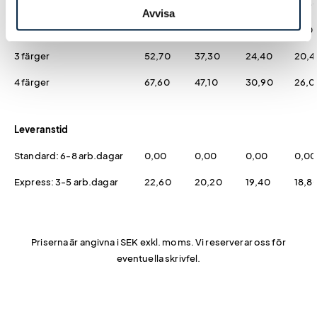
1 färg
24,30
17,20
14,10
12,3
Avvisa
2 färger
38,40
27,00
18,10
15,0
3 färger
52,70
37,30
24,40
20,4
4 färger
67,60
47,10
30,90
26,0
Leveranstid
Standard: 6-8 arb.dagar
0,00
0,00
0,00
0,00
Express: 3-5 arb.dagar
22,60
20,20
19,40
18,8
Priserna är angivna i SEK exkl. moms. Vi reserverar oss för
eventuella skrivfel.