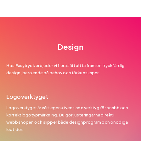
Design
Hos Easytryck erbjuder vi flera sätt att ta fram en tryckfärdig
design, beroende på behov och förkunskaper.
Logoverktyget
Logoverktyget är vårt egenutvecklade verktyg för snabb och
korrekt logotypmärkning. Du gör justeringarna direkt i
webbshopen och slipper både designprogram och onödiga
ledtider.