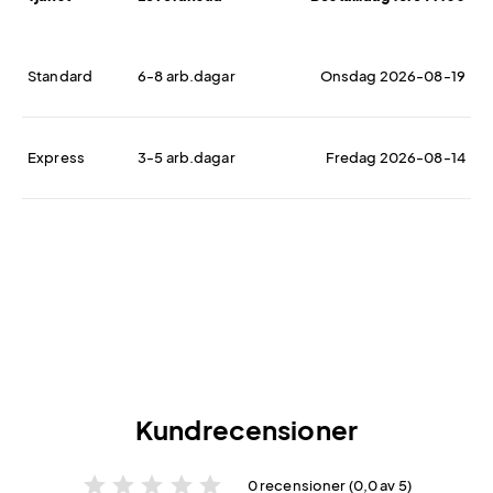
Standard
6-8 arb.dagar
Onsdag 2026-08-19
Express
3-5 arb.dagar
Fredag 2026-08-14
Kundrecensioner
star
star
star
star
star
0 recensioner (0,0 av 5)