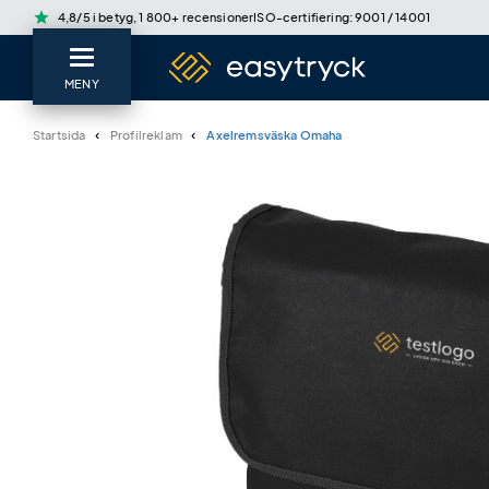
star
4,8/5 i betyg, 1 800+ recensioner
ISO-certifiering: 9001 / 14001
MENY
Startsida
Profilreklam
Axelremsväska Omaha