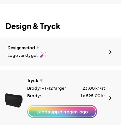
Design & Tryck
Designmetod
auto_fix_high
Logoverktyget
Tryck
Brodyr - 1-12 färger
23,00
kr
/st
Brodyr
1 x 595,00
kr
Ladda upp din egen logo