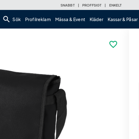
SNABBT
|
PROFFSIGT
|
ENKELT
search
Sök
Profilreklam
Mässa & Event
Kläder
Kassar & Påsar
favorite_border