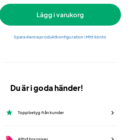
Lägg i varukorg
Spara denna produktkonfiguration i Mitt konto
Du är i goda händer!
star
Toppbetyg från kunder
sell
Alltid bra priser