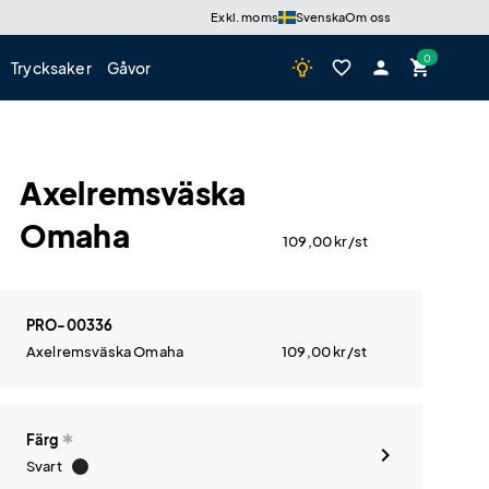
Exkl. moms
Svenska
Om oss
wb_incandescent
favorite_border
person
shopping_cart
Trycksaker
Gåvor
Axelremsväska
Omaha
109,00
kr
/st
PRO-00336
Axelremsväska Omaha
109,00
kr
/st
Färg
Svart