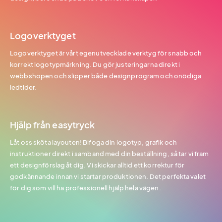
Logoverktyget
Logoverktyget är vårt egenutvecklade verktyg för snabb och
korrekt logotypmärkning. Du gör justeringarna direkt i
webbshopen och slipper både designprogram och onödiga
ledtider.
Hjälp från easytryck
Låt oss sköta layouten! Bifoga din logotyp, grafik och
instruktioner direkt i samband med din beställning, så tar vi fram
ett designförslag åt dig. Vi skickar alltid ett korrektur för
godkännande innan vi startar produktionen. Det perfekta valet
för dig som vill ha professionell hjälp hela vägen.