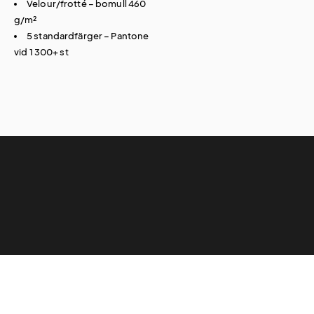
Velour/frotté – bomull 460
g/m²
5 standardfärger – Pantone
vid 1 300+ st