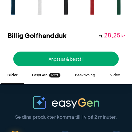
Billig Golfhandduk
28,25
fr.
kr
Anpassa & beställ
Bilder
EasyGen
Beskrivning
Video
NYTT
Se dina produkter komma till liv på 2 minuter.