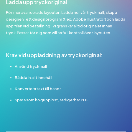
Ladda upp tryckoriginal
För mer avancerade layouter. Ladda ner vår tryckmall, skapa
designen i ett designprogram (t.ex. Adobe Illustrator) och ladda
upp filen vid beställning. Vi granskar alltid originalet innan
tryck.Passar för dig som vill ha full kontroll över layouten.
Krav vid uppladdning av tryckoriginal:
Använd tryckmall
Bädda in allt innehåll
Konvertera text till banor
Spara som högupplöst, redigerbar PDF