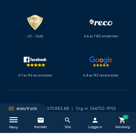
UC - Guld
4,6 av 1183 omdömen
4,7 av 94 recensioner
4,8 av 192 recensioner
EASY ONLINE STORES AB | Org.nr. 556702-9755
Sveavägen 83 | 113 50 Stockholm
email
search
person
shopping_cart
Kontakta oss / FAQ
close
Tel. 08-12 00 11 22 |
info@easytryck.se
Meny