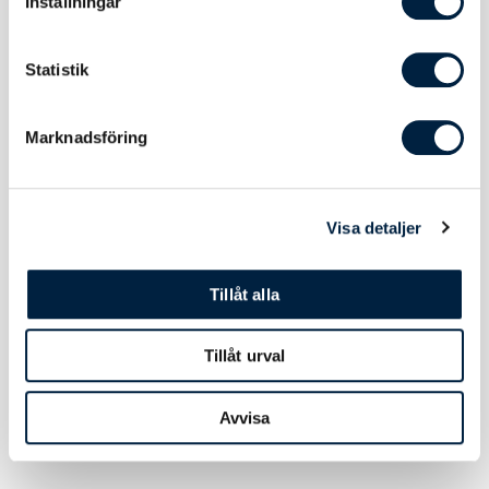
Inställningar
Bredd
140 mm
Statistik
Vikt
110 gram
Marknadsföring
Tryck
Visa detaljer
Tillåt alla
Tryckmetod(er)
Brodyr
Brodyryta
80x215 mm
Tillåt urval
Pantone
100% exakt färg kan inte garanteras
färgmatchning
men det blir riktigt nära.
Avvisa