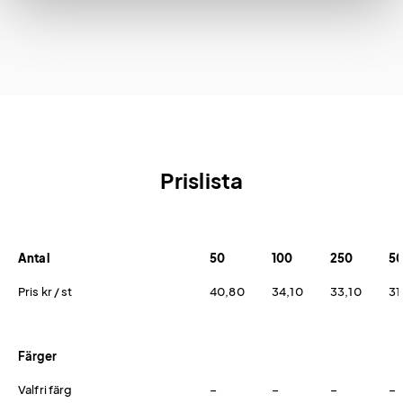
Prislista
Antal
50
100
250
5
Pris kr / st
40,80
34,10
33,10
31
Färger
Valfri färg
−
−
−
−