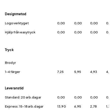
Designmetod
Logoverktyget
0,00
0,00
0,00
0,
Hjälp från easytryck
0,00
0,00
0,00
0,
Tryck
Brodyr
1-4 färger
7,25
5,95
4,93
4,
Leveranstid
Standard: 20 arb.dagar
0,00
0,00
0,00
0,
Express: 15-18 arb.dagar
13,90
6,95
2,78
1,