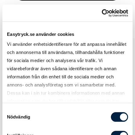
Easytryck.se använder cookies
Vi använder enhetsidentifierare för att anpassa innehållet
och annonserna till användarna, tillhandahålla funktioner
för sociala medier och analysera vår trafik. Vi
Produktspecifikation
vidarebefordrar även sådana identifierare och annan
information från din enhet till de sociala medier och
annons- och analysföretag som vi samarbetar med.
Dessa kan i sin tur kombinera informationen med annan
Material, Mått & Vikt
information som du har tillhandahållit eller som de har
samlat in när du har använt deras tjänster.
Samtyckesval
Nödvändig
Material
Bomull 460 g/m². Krok och öljett i metall.
Längd
600 mm