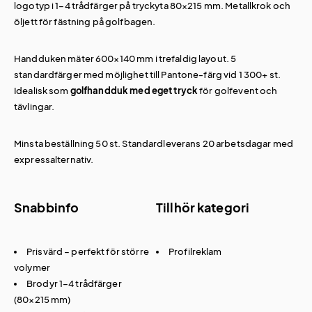
logotyp i 1–4 trådfärger på tryckyta 80×215 mm. Metallkrok och
öljett för fästning på golfbagen.
Handduken mäter 600×140 mm i trefaldig layout. 5
standardfärger med möjlighet till Pantone-färg vid 1 300+ st.
Idealisk som
golfhandduk med eget tryck
för golfevent och
tävlingar.
Minsta beställning 50 st. Standardleverans 20 arbetsdagar med
expressalternativ.
Snabbinfo
Tillhör kategori
Prisvärd – perfekt för större
Profilreklam
volymer
Brodyr 1–4 trådfärger
(80×215 mm)