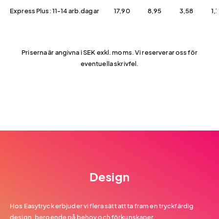
Express Plus: 11-14 arb.dagar
17,90
8,95
3,58
1,
Priserna är angivna i SEK exkl. moms. Vi reserverar oss för
eventuella skrivfel.
Design
Hos Easytryck erbjuder vi flera sätt att ta fram en tryckfärdig
design, beroende på behov och förkunskaper.