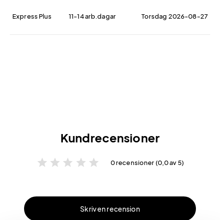
Express Plus
11-14 arb.dagar
Torsdag 2026-08-27
Kundrecensioner
star
star
star
star
star
0 recensioner (0,0 av 5)
Skriv en recension