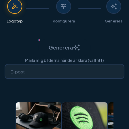
auto_fix_high
tune
auto_awesome
Logotyp
Konfigurera
Generera
auto_awesome
Generera
Maila mig bilderna när de är klara (valfritt)