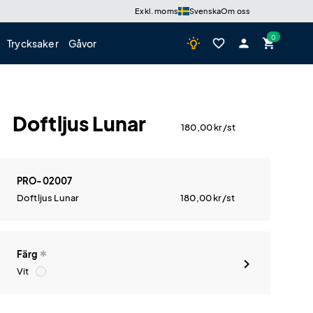
Exkl. moms
Svenska
Om oss
wb_incandescent
favorite_border
person
shopping_cart
Trycksaker
Gåvor
Doftljus Lunar
180,00
kr
/st
PRO-02007
Doftljus Lunar
180,00
kr
/st
Färg
Vit