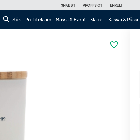
SNABBT
|
PROFFSIGT
|
ENKELT
search
Sök
Profilreklam
Mässa & Event
Kläder
Kassar & Påsar
favorite_border