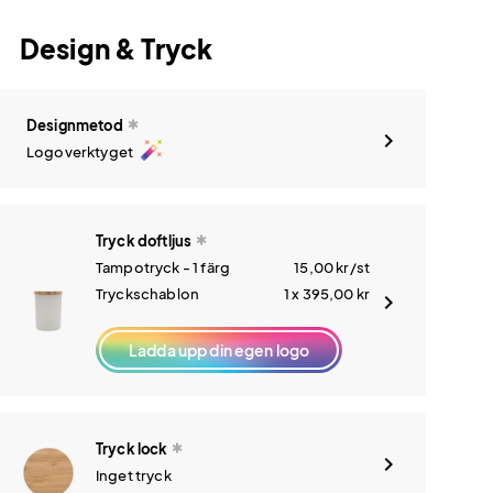
Design & Tryck
Designmetod
auto_fix_high
Logoverktyget
Tryck doftljus
Tampotryck - 1 färg
15,00
kr
/st
Tryckschablon
1 x 395,00
kr
Ladda upp din egen logo
Tryck lock
Inget tryck