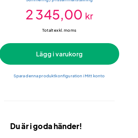
2 345,00
kr
Totalt exkl. moms
Lägg i varukorg
Spara denna produktkonfiguration i Mitt konto
Du är i goda händer!