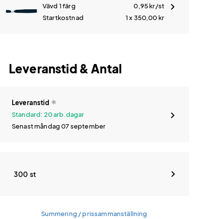
Vävd 1 färg
0,95
kr
/st
Startkostnad
1 x 350,00
kr
Leveranstid & Antal
Leveranstid
Standard: 20 arb.dagar
Senast måndag 07 september
300 st
Summering / prissammanställning