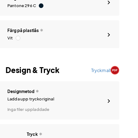
Pantone 296 C
Färg på plastlås
Vit
Design & Tryck
Tryckmall
Designmetod
Ladda upp tryckoriginal
Inga filer uppladdade
Tryck