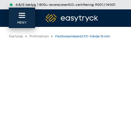
star
4,8/5 i betyg, 1 800+ recensioner
ISO-certifiering: 9001 / 14001
MENY
Startsida
Profilreklam
Festivalarmband LYX-Vävda 15 mm