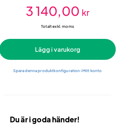
3 140,00
kr
Totalt exkl. moms
Lägg i varukorg
Spara denna produktkonfiguration i Mitt konto
Du är i goda händer!