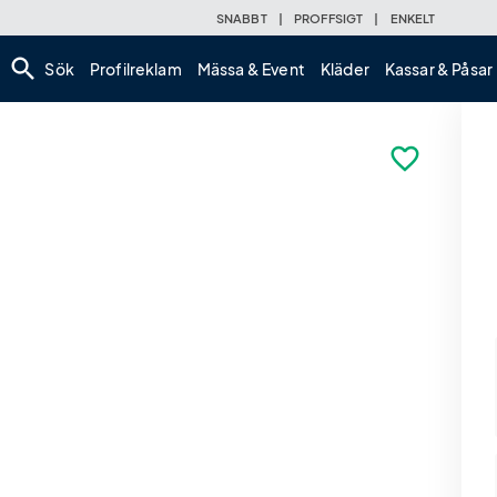
SNABBT
|
PROFFSIGT
|
ENKELT
search
Sök
Profilreklam
Mässa & Event
Kläder
Kassar & Påsar
favorite_border