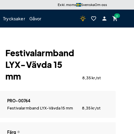
Exkl. moms
Svenska
Om oss
wb_incandescent
favorite_border
person
shopping_cart
Trycksaker
Gåvor
Festivalarmband
LYX-Vävda 15
mm
8,35
kr
/st
PRO-00764
Festivalarmband LYX-Vävda 15 mm
8,35
kr
/st
Färg