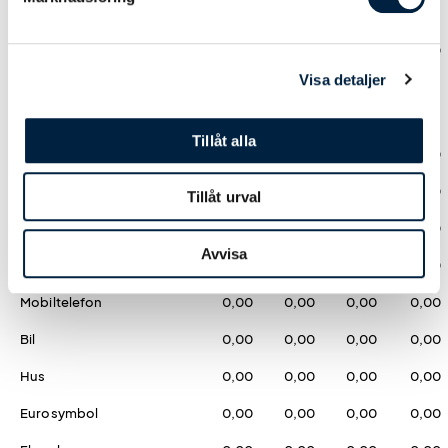
Digitaltryck
Fullfärg
0,00
0,00
0,00
0,00
Visa detaljer
Godis - Form
Tillåt alla
Björnar
0,00
0,00
0,00
0,00
Hjärta (enbart röda)
0,00
0,00
0,00
0,00
Tillåt urval
Like
0,00
0,00
0,00
0,00
Avvisa
Stjärnor
0,00
0,00
0,00
0,00
Mobiltelefon
0,00
0,00
0,00
0,00
Bil
0,00
0,00
0,00
0,00
Hus
0,00
0,00
0,00
0,00
Eurosymbol
0,00
0,00
0,00
0,00