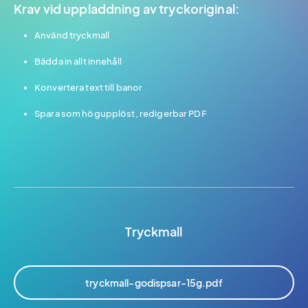
Krav vid uppladdning av tryckoriginal:
Använd tryckmall
Bädda in allt innehåll
Konvertera text till banor
Spara som högupplöst, redigerbar PDF
Tryckmall
tryckmall-godispsar-15g.pdf