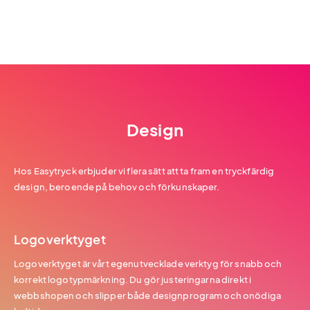
Design
Hos Easytryck erbjuder vi flera sätt att ta fram en tryckfärdig
design, beroende på behov och förkunskaper.
Logoverktyget
Logoverktyget är vårt egenutvecklade verktyg för snabb och
korrekt logotypmärkning. Du gör justeringarna direkt i
webbshopen och slipper både designprogram och onödiga