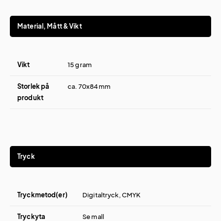
Material, Mått & Vikt
Vikt
15 gram
Storlek på
ca. 70x84 mm
produkt
Tryck
Tryckmetod(er)
Digitaltryck, CMYK
Tryckyta
Se mall