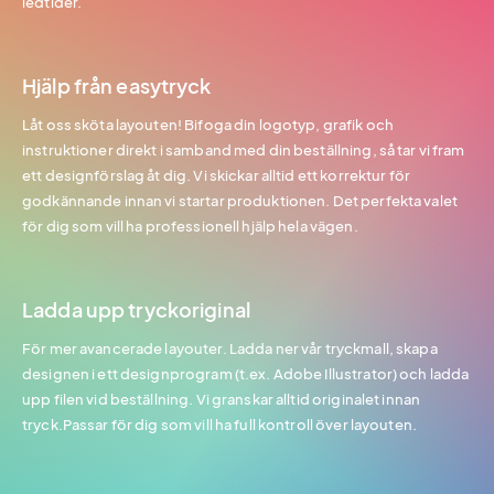
ledtider.
Hjälp från easytryck
Låt oss sköta layouten! Bifoga din logotyp, grafik och
instruktioner direkt i samband med din beställning, så tar vi fram
ett designförslag åt dig. Vi skickar alltid ett korrektur för
godkännande innan vi startar produktionen. Det perfekta valet
för dig som vill ha professionell hjälp hela vägen.
Ladda upp tryckoriginal
För mer avancerade layouter. Ladda ner vår tryckmall, skapa
designen i ett designprogram (t.ex. Adobe Illustrator) och ladda
upp filen vid beställning. Vi granskar alltid originalet innan
tryck.Passar för dig som vill ha full kontroll över layouten.