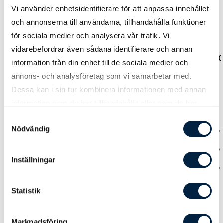
Vi använder enhetsidentifierare för att anpassa innehållet
Prislista
och annonserna till användarna, tillhandahålla funktioner
för sociala medier och analysera vår trafik. Vi
vidarebefordrar även sådana identifierare och annan
Antal
1750
3150
5250
10150
information från din enhet till de sociala medier och
annons- och analysföretag som vi samarbetar med.
Pris kr / st
7,20
4,70
4,00
3,40
Dessa kan i sin tur kombinera informationen med annan
information som du har tillhandahållit eller som de har
Designmetod
samlat in när du har använt deras tjänster.
Samtyckesval
Nödvändig
Ladda upp tryckoriginal
0,00
0,00
0,00
0,00
Hjälp från easytryck
0,00
0,00
0,00
0,00
Inställningar
Logoverktyget
0,00
0,00
0,00
0,00
Statistik
Tryck
Marknadsföring