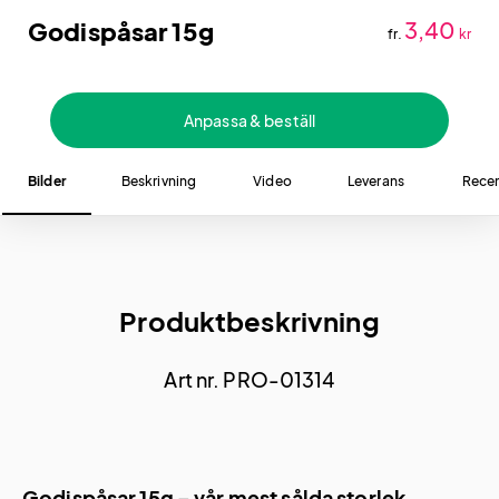
Godispåsar 15g
3,40
fr.
kr
Anpassa & beställ
Bilder
Beskrivning
Video
Leverans
Recen
Produktbeskrivning
Art nr. PRO-01314
Godispåsar 15g – vår mest sålda storlek