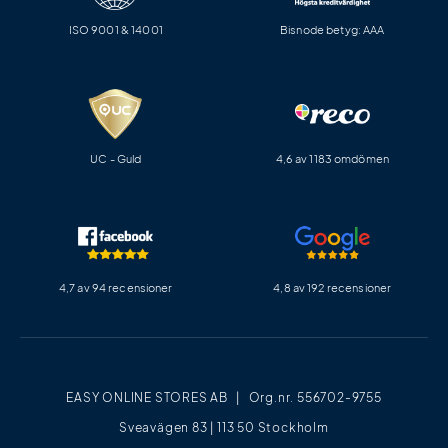
ISO 9001 & 14001
Bisnode betyg: AAA
UC - Guld
4,6 av 1183 omdömen
4,7 av 94 recensioner
4,8 av 192 recensioner
EASY ONLINE STORES AB | Org.nr. 556702-9755
Sveavägen 83 | 113 50 Stockholm