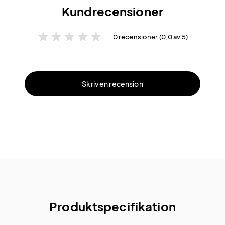
Kundrecensioner
star
star
star
star
star
0 recensioner (0,0 av 5)
Skriv en recension
Produktspecifikation