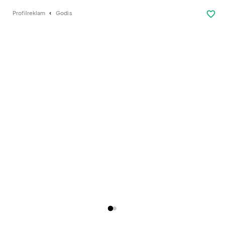
favorite_border
Profilreklam
Godis