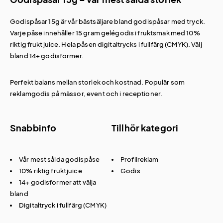
Godispåsar 15g är vår bästsäljare bland godispåsar med tryck.
Varje påse innehåller 15 gram gelégodis i fruktsmak med 10%
riktig fruktjuice. Hela påsen digitaltrycks i fullfärg (CMYK). Välj
bland 14+ godisformer.
Perfekt balans mellan storlek och kostnad. Populär som
reklamgodis
på mässor, event och i receptioner.
Snabbinfo
Tillhör kategori
Vår mest sålda godispåse
Profilreklam
10% riktig fruktjuice
Godis
14+ godisformer att välja
bland
Digitaltryck i fullfärg (CMYK)