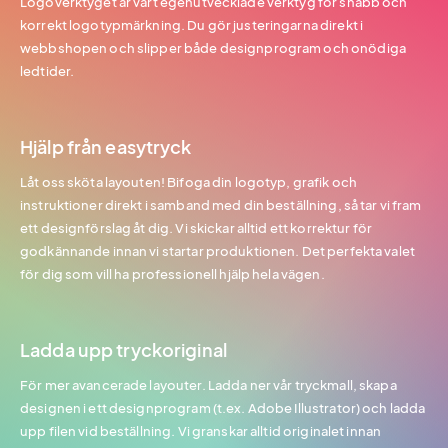
Logoverktyget är vårt egenutvecklade verktyg för snabb och
korrekt logotypmärkning. Du gör justeringarna direkt i
webbshopen och slipper både designprogram och onödiga
ledtider.
Hjälp från easytryck
Låt oss sköta layouten! Bifoga din logotyp, grafik och
instruktioner direkt i samband med din beställning, så tar vi fram
ett designförslag åt dig. Vi skickar alltid ett korrektur för
godkännande innan vi startar produktionen. Det perfekta valet
för dig som vill ha professionell hjälp hela vägen.
Ladda upp tryckoriginal
För mer avancerade layouter. Ladda ner vår tryckmall, skapa
designen i ett designprogram (t.ex. Adobe Illustrator) och ladda
upp filen vid beställning. Vi granskar alltid originalet innan