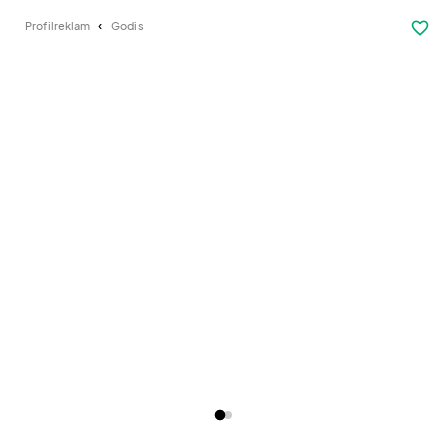
favorite_border
Profilreklam
Godis