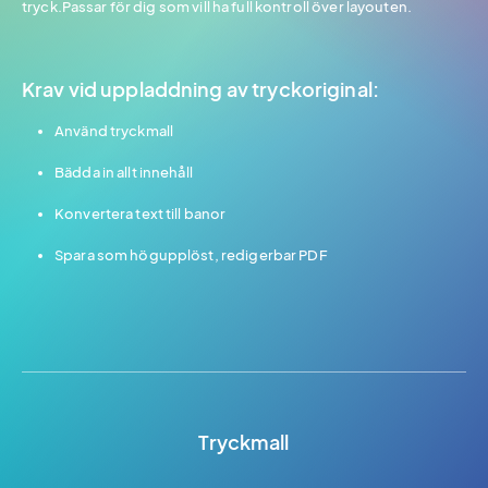
tryck.Passar för dig som vill ha full kontroll över layouten.
Krav vid uppladdning av tryckoriginal:
Använd tryckmall
Bädda in allt innehåll
Konvertera text till banor
Spara som högupplöst, redigerbar PDF
Tryckmall