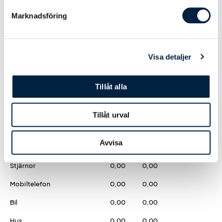
Tryck
Marknadsföring
Digitaltryck
Visa detaljer
Fullfärg
0,00
0,00
595,00
Tillåt alla
Godis - Form
Björnar
0,00
0,00
Tillåt urval
Hjärta (enbart röda)
0,00
0,00
Avvisa
Like
0,00
0,00
Stjärnor
0,00
0,00
Mobiltelefon
0,00
0,00
Bil
0,00
0,00
Hus
0,00
0,00