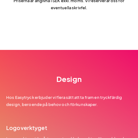
Priserna är angivna i SEK exkl. moms. Vi reserverar oss för
eventuella skrivfel.
Design
Hos Easytryck erbjuder vi flera sätt att ta fram en tryckfärdig
design, beroende på behov och förkunskaper.
Logoverktyget