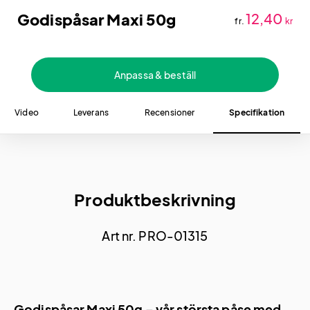
Godispåsar Maxi 50g
12,40
fr.
kr
Anpassa & beställ
Video
Leverans
Recensioner
Specifikation
Produktbeskrivning
Art nr. PRO-01315
Godispåsar Maxi 50g – vår största påse med