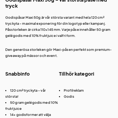
tryck
Godispåsar Maxi 50g är vår största variant med hela 120 cm²
tryckyta – maximal exponering för din logotyp eller kampanj.
Påsstorleken är cirka 110×145 mm. Varje påse innehåller 50 gram
gelégodis med 10% fruktjuice i valfri form.
Den generösa storleken gör Maxi-påsen perfekt som premium-
giveaway på
mässor
och event.
Snabbinfo
Tillhör kategori
120 cm² tryckyta – vår
Profilreklam
största!
Godis
50 gram gelégodis med 10%
fruktjuice
14+ godisformer att välja