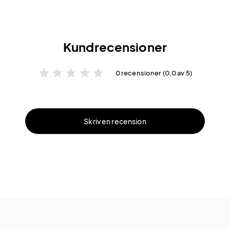
Kundrecensioner
star
star
star
star
star
0 recensioner (0,0 av 5)
Skriv en recension