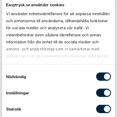
Easytryck.se använder cookies
Vi använder enhetsidentifierare för att anpassa innehållet
och annonserna till användarna, tillhandahålla funktioner
Prislista
för sociala medier och analysera vår trafik. Vi
vidarebefordrar även sådana identifierare och annan
information från din enhet till de sociala medier och
Antal
1500
3000
Startkostnad
annons- och analysföretag som vi samarbetar med.
Dessa kan i sin tur kombinera informationen med annan
Pris kr / st
14,80
12,40
information som du har tillhandahållit eller som de har
samlat in när du har använt deras tjänster.
Samtyckesval
Nödvändig
Designmetod
Ladda upp tryckoriginal
0,00
0,00
Inställningar
Hjälp från easytryck
0,00
0,00
Logoverktyget
0,00
0,00
Statistik