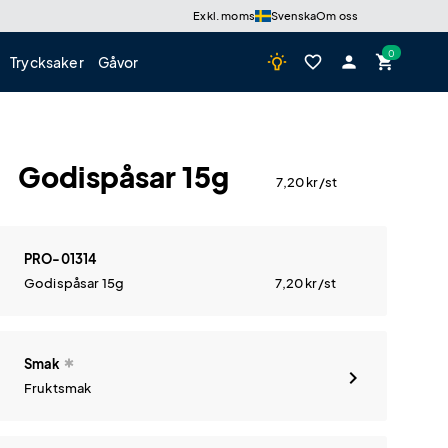
Exkl. moms
Svenska
Om oss
wb_incandescent
favorite_border
person
shopping_cart
Trycksaker
Gåvor
Godispåsar 15g
7,20
kr
/st
PRO-01314
Godispåsar 15g
7,20
kr
/st
Smak
Fruktsmak