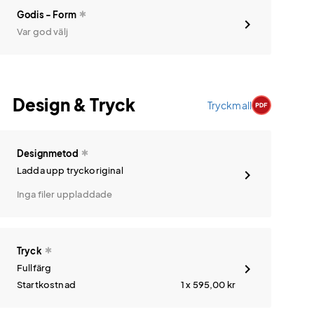
Godis - Form
Var god välj
Design & Tryck
Tryckmall
Designmetod
Ladda upp tryckoriginal
Inga filer uppladdade
Tryck
Fullfärg
Startkostnad
1 x 595,00
kr