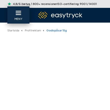
star
4,8/5 i betyg, 1 800+ recensioner
ISO-certifiering: 9001 / 14001
MENY
Startsida
Profilreklam
Godispåsar 15g