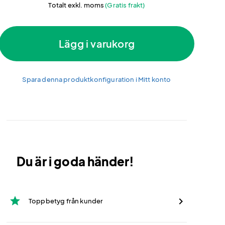
Totalt exkl. moms
(Gratis frakt)
Lägg i varukorg
Spara denna produktkonfiguration i Mitt konto
Du är i goda händer!
star
Toppbetyg från kunder