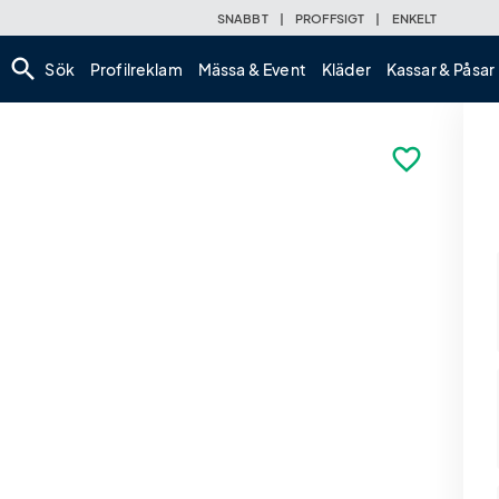
SNABBT
|
PROFFSIGT
|
ENKELT
search
Sök
Profilreklam
Mässa & Event
Kläder
Kassar & Påsar
favorite_border