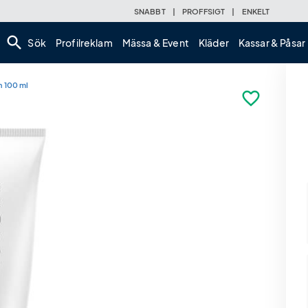
SNABBT
|
PROFFSIGT
|
ENKELT
search
Sök
Profilreklam
Mässa & Event
Kläder
Kassar & Påsar
n 100 ml
favorite_border