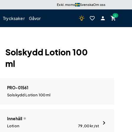
Exkl. moms
Svenska
Om oss
wb_incandescent
favorite_border
person
shopping_cart
Trycksaker
Gåvor
Solskydd Lotion 100
ml
PRO-01561
Solskydd Lotion 100 ml
Innehåll
Lotion
79,00
kr
/st