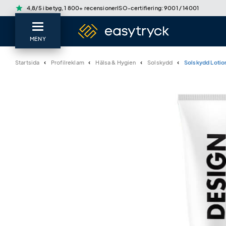
star
4,8/5 i betyg, 1 800+ recensioner
ISO-certifiering: 9001 / 14001
MENY
Startsida
Profilreklam
Hälsa & Hygien
Solskydd
Solskydd Lotio